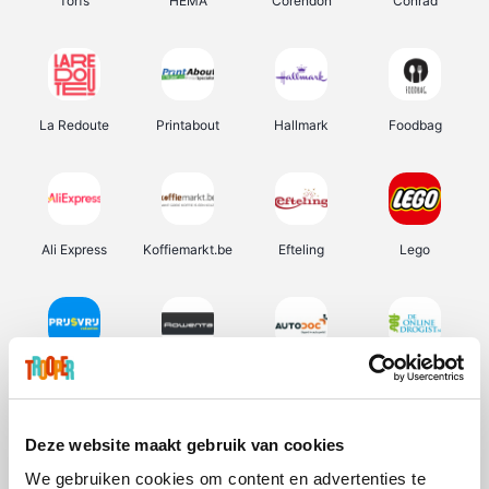
Torfs
HEMA
Corendon
Conrad
La Redoute
Printabout
Hallmark
Foodbag
Ali Express
Koffiemarkt.be
Efteling
Lego
Prijsvrij
Rowenta
Autodoc
De Online Drogist
Deze website maakt gebruik van cookies
We gebruiken cookies om content en advertenties te