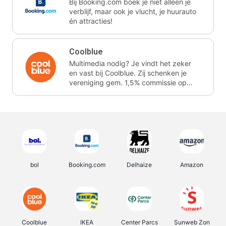
Bij Booking.com boek je niet alleen je
verblijf, maar ook je vlucht, je huurauto
én attracties!
Coolblue
Multimedia nodig? Je vindt het zeker
en vast bij Coolblue. Zij schenken je
vereniging gem. 1,5% commissie op
jouw aankoop.
bol
Booking.com
Delhaize
Amazon
Coolblue
IKEA
Center Parcs
Sunweb Zon