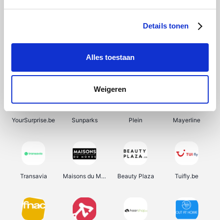
SupraBazar
Shein
Bergfreunde
Smartwatchbanden
Details tonen
Alles toestaan
Manutan
Pazzox
Wijnbeurs.be
HBM Machines
Weigeren
YourSurprise.be
Sunparks
Plein
Mayerline
Transavia
Maisons du Monde
Beauty Plaza
Tuifly.be