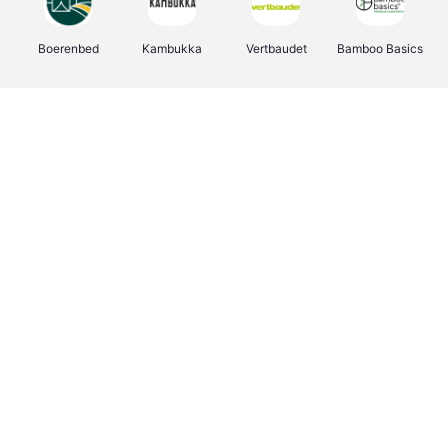
Boerenbed
Kambukka
Vertbaudet
Bamboo Basics
Viator
Deurklinkenshop
Joybuy
OTTO Office
Energie.be
Groepen.be
Name It
Shop like you Give A Damn
Expedia.be
Borgerhoff & Lamberigts
Myprotein
Albelli.be