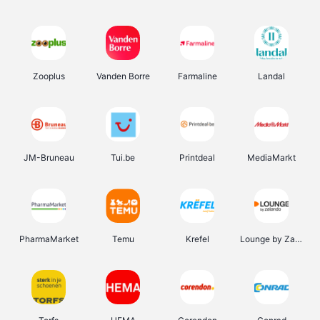
Zooplus
Vanden Borre
Farmaline
Landal
JM-Bruneau
Tui.be
Printdeal
MediaMarkt
PharmaMarket
Temu
Krefel
Lounge by Zalando