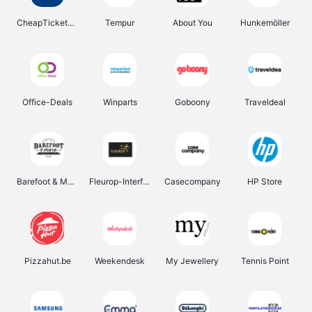
CheapTickets.be
Tempur
About You
Hunkemöller
Office-Deals
Winparts
Goboony
Traveldeal
Barefoot & More
Fleurop-Interflora
Casecompany
HP Store
Pizzahut.be
Weekendesk
My Jewellery
Tennis Point