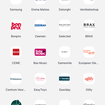
Samsung
Emma Matras
Delonghi
Ventilatieshop
Bonprix
Zeeman
Selected
BRAX
CEWE
Bax Music
Samsonite
European Sleeper
Centrum Voor Avondonderwijs
EasyToys
Sawiday
Oilily