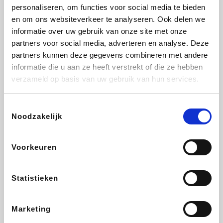
Vidaxl
Lampenlicht.be
Adidas
Hotels.com
personaliseren, om functies voor social media te bieden
en om ons websiteverkeer te analyseren. Ook delen we
informatie over uw gebruik van onze site met onze
partners voor social media, adverteren en analyse. Deze
partners kunnen deze gegevens combineren met andere
Plopsa
DectDirect
Medpets.be
All Accor
informatie die u aan ze heeft verstrekt of die ze hebben
verzameld op basis van uw gebruik van hun services.
Toestemmingsselectie
Noodzakelijk
Brussels Airlines
Wondr.Care
Wijnvoordeel.be
Disneyland Paris
Voorkeuren
EuroGifts
ZEB
Ibood
Get Your Guide
Statistieken
Marketing