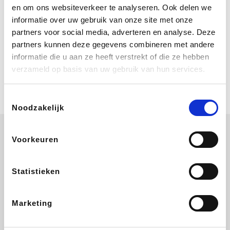
Bij Booking.com boek je niet alleen je
en om ons websiteverkeer te analyseren. Ook delen we
verblijf, maar ook je vlucht, je huurauto
informatie over uw gebruik van onze site met onze
én attracties!
partners voor social media, adverteren en analyse. Deze
partners kunnen deze gegevens combineren met andere
Coolblue
informatie die u aan ze heeft verstrekt of die ze hebben
Multimedia nodig? Je vindt het zeker
verzameld op basis van uw gebruik van hun services.
en vast bij Coolblue. Zij schenken je
vereniging gem. 1,5% commissie op
jouw aankoop.
Toestemmingsselectie
Noodzakelijk
Voorkeuren
Wijnvoordeel.be
EuroGifts
Ibood
SupraBazar
Statistieken
Marketing
Shein
Bergfreunde
Pazzox
Smartwatchbanden