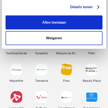
Details tonen
Alles toestaan
Manutan
Get Your Guide
Wijnbeurs.be
HBM Machines
Weigeren
YourSurprise.be
Sunparks
Maisons du Monde
Plein
Mayerline
Transavia
Fnac
Beauty Plaza