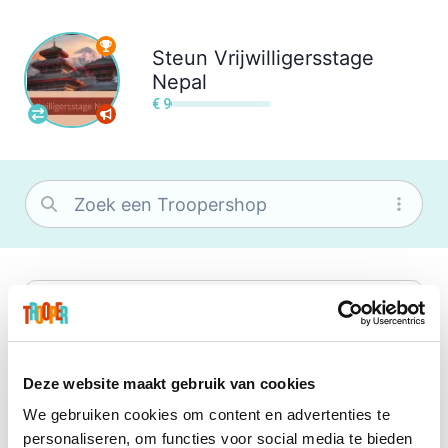
Steun
Vrijwilligersstage
Nepal
€ 9
bol
Wat je ook zoekt, je vindt het zeker bij
bol. Je vereniging krijgt gem. 1,5%
commissie op jouw aankoop.
Deze website maakt gebruik van cookies
We gebruiken cookies om content en advertenties te
Booking.com
personaliseren, om functies voor social media te bieden