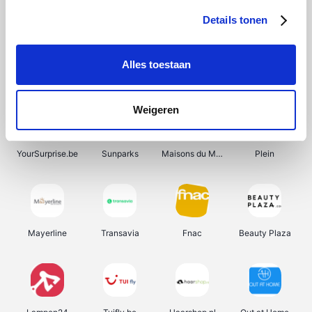
Details tonen
Alles toestaan
Manutan
Get Your Guide
Wijnbeurs.be
HBM Machines
Weigeren
YourSurprise.be
Sunparks
Maisons du Monde
Plein
Mayerline
Transavia
Fnac
Beauty Plaza