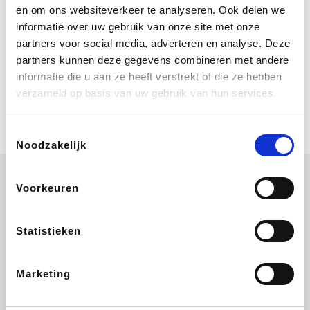
Bij Booking.com boek je niet alleen je
en om ons websiteverkeer te analyseren. Ook delen we
verblijf, maar ook je vlucht, je huurauto
informatie over uw gebruik van onze site met onze
én attracties!
partners voor social media, adverteren en analyse. Deze
partners kunnen deze gegevens combineren met andere
Coolblue
informatie die u aan ze heeft verstrekt of die ze hebben
Multimedia nodig? Je vindt het zeker
verzameld op basis van uw gebruik van hun services.
en vast bij Coolblue. Zij schenken je
vereniging gem. 1,5% commissie op
jouw aankoop.
Toestemmingsselectie
Noodzakelijk
Voorkeuren
Wijnvoordeel.be
EuroGifts
Ibood
SupraBazar
Statistieken
Marketing
Shein
Bergfreunde
Pazzox
Smartwatchbanden