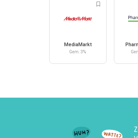
MediaMarkt
Phar
Gem.
3
%
Ge
Z