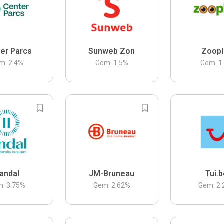
er Parcs
Sunweb Zon
Zoopl
m.
2.4
%
Gem.
1.5
%
Gem.
1
andal
JM-Bruneau
Tui.
m.
3.75
%
Gem.
2.62
%
Gem.
2.