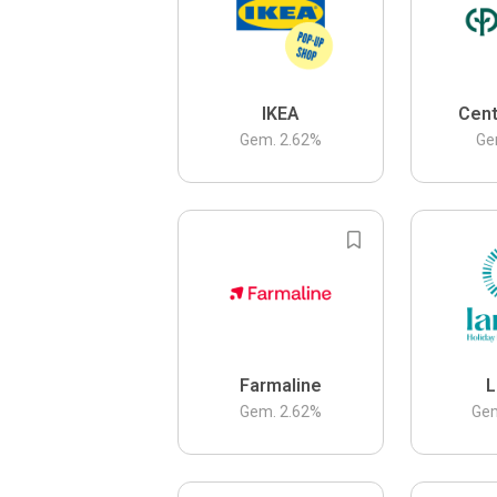
IKEA
Cent
Gem.
2.62
%
Ge
Farmaline
L
Gem.
2.62
%
Ge