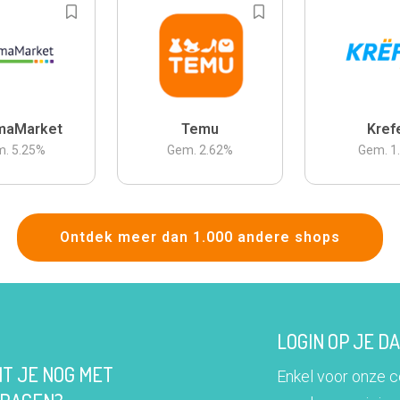
maMarket
Temu
Kref
m.
5.25
%
Gem.
2.62
%
Gem.
1
Ontdek meer dan 1.000 andere shops
LOGIN OP JE 
IT JE NOG MET
Enkel voor onze 