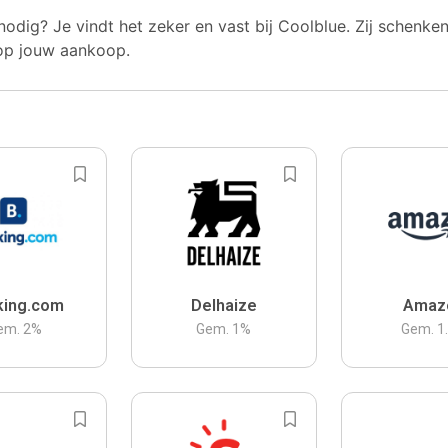
nodig? Je vindt het zeker en vast bij Coolblue. Zij schenke
op jouw aankoop.
king.com
Delhaize
Amaz
em.
2
%
Gem.
1
%
Gem.
1