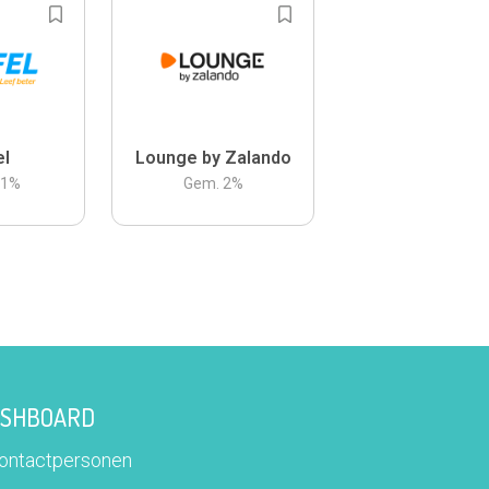
el
Lounge by Zalando
.1
%
Gem.
2
%
DASHBOARD
contactpersonen