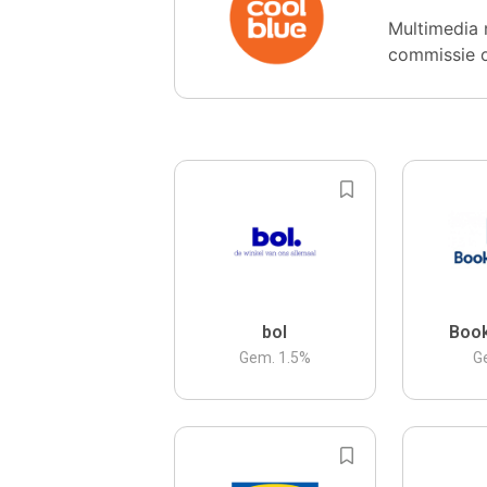
Multimedia 
commissie 
bol
Boo
Gem.
1.5
%
G