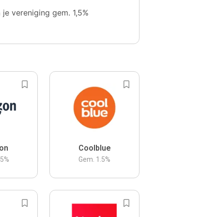
n je vereniging gem. 1,5%
on
Coolblue
.5
%
Gem.
1.5
%