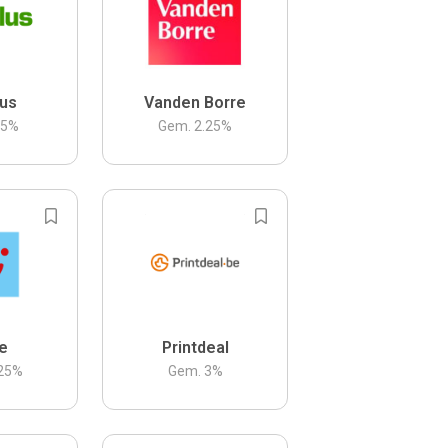
us
Vanden Borre
.5
%
Gem.
2.25
%
be
Printdeal
25
%
Gem.
3
%