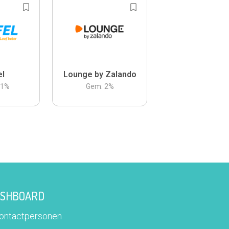
el
Lounge by Zalando
.1
%
Gem.
2
%
DASHBOARD
contactpersonen