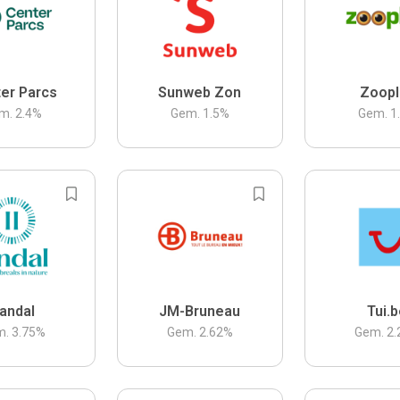
er Parcs
Sunweb Zon
Zoopl
m.
2.4
%
Gem.
1.5
%
Gem.
1
andal
JM-Bruneau
Tui.
m.
3.75
%
Gem.
2.62
%
Gem.
2.