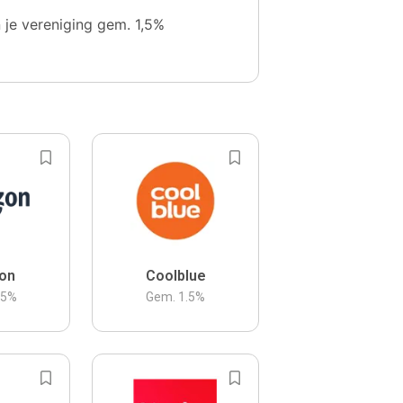
n je vereniging gem. 1,5%
on
Coolblue
.5
%
Gem.
1.5
%