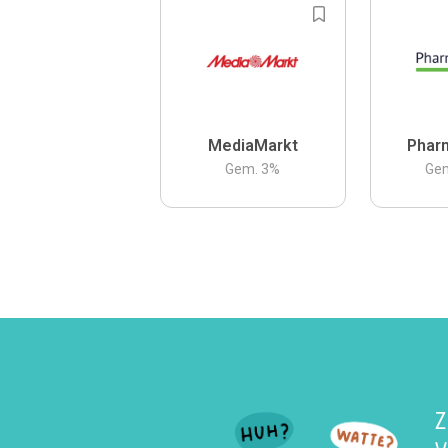
MediaMarkt
Phar
Gem.
3
%
Ge
Z