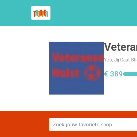
Vetera
Yes, Jij Gaat S
€ 389