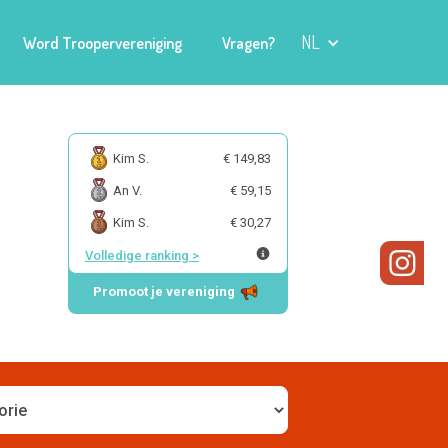
NL
Word Troopervereniging
Vragen?
Kim S.
€ 149,83
An V.
€ 59,15
Kim S.
€ 30,27
Volledige ranking
>
Promoot je vereniging