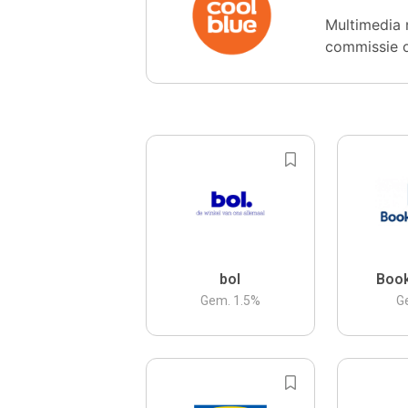
Multimedia 
commissie 
bol
Boo
Gem.
1.5
%
G