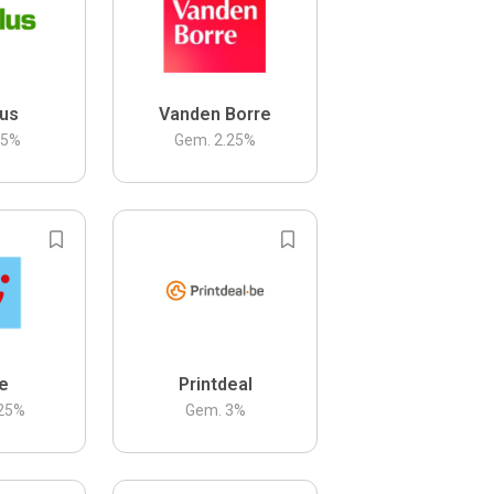
us
Vanden Borre
.5
%
Gem.
2.25
%
be
Printdeal
25
%
Gem.
3
%