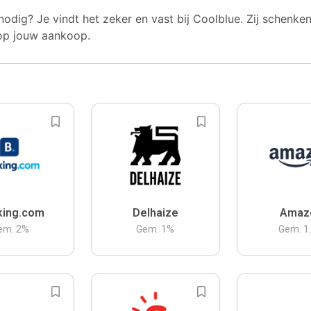
nodig? Je vindt het zeker en vast bij Coolblue. Zij schenke
op jouw aankoop.
king.com
Delhaize
Amaz
em.
2
%
Gem.
1
%
Gem.
1