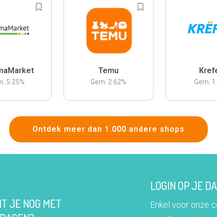
maMarket
Temu
Kref
m.
5.25
%
Gem.
2.62
%
Gem.
1
Ontdek meer dan 1.000 andere shops
LOGIN OP JE 
IT JE NOG MET
Enkel voor onze 