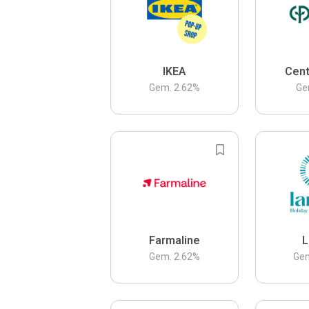
IKEA
Cent
Gem.
2.62
%
Ge
Farmaline
L
Gem.
2.62
%
Ge