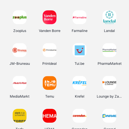
Zooplus
Vanden Borre
Farmaline
Landal
JM-Bruneau
Printdeal
Tui.be
PharmaMarket
MediaMarkt
Temu
Krefel
Lounge by Zalando