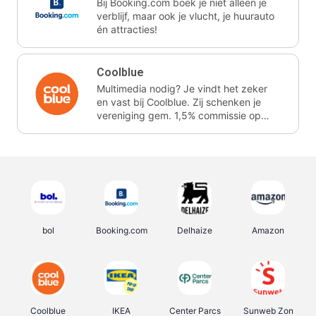
Bij Booking.com boek je niet alleen je
verblijf, maar ook je vlucht, je huurauto
én attracties!
Coolblue
Multimedia nodig? Je vindt het zeker
en vast bij Coolblue. Zij schenken je
vereniging gem. 1,5% commissie op
jouw aankoop.
bol
Booking.com
Delhaize
Amazon
Coolblue
IKEA
Center Parcs
Sunweb Zon