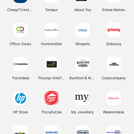
CheapTickets.be
Tempur
About You
Emma Matras
Office-Deals
Hunkemöller
Winparts
Goboony
Traveldeal
Fleurop-Interflora
Barefoot & More
Casecompany
HP Store
Pizzahut.be
My Jewellery
Weekendesk