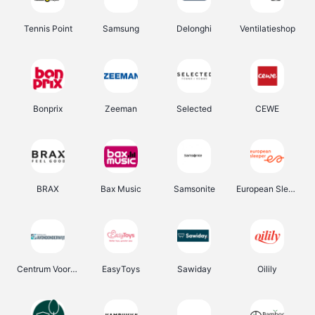
Tennis Point
Samsung
Delonghi
Ventilatieshop
Bonprix
Zeeman
Selected
CEWE
BRAX
Bax Music
Samsonite
European Sleeper
Centrum Voor Avondonderwijs
EasyToys
Sawiday
Oilily