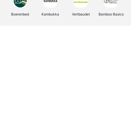
Boerenbed
Kambukka
Vertbaudet
Bamboo Basics
Viator
Deurklinkenshop
Joybuy
OTTO Office
Groepen.be
Shop like you Give A Damn
Expedia.be
Borgerhoff & Lamberigts
Myprotein
Albelli.be
Martin's Hotels
Name It