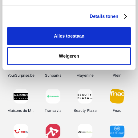
Shein
Bergfreunde
SupraBazar
Smartwatchbanden
Details tonen
Alles toestaan
Manutan
Pazzox
Wijnbeurs.be
HBM Machines
Weigeren
YourSurprise.be
Sunparks
Mayerline
Plein
Maisons du Monde
Transavia
Beauty Plaza
Fnac