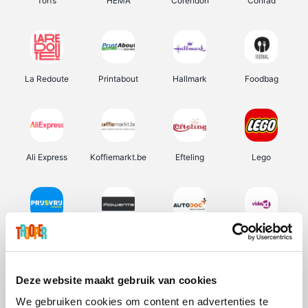
Torfs
HEMA
Corendon
Conrad
La Redoute
Printabout
Hallmark
Foodbag
Ali Express
Koffiemarkt.be
Efteling
Lego
Prijsvrij
Rowenta
Autodoc
Vidaxl
Deze website maakt gebruik van cookies
We gebruiken cookies om content en advertenties te