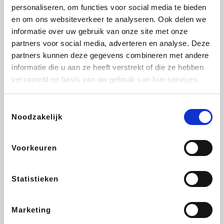
Lampenlicht.be
De Online Drogist
Hotels.com
Adidas
personaliseren, om functies voor social media te bieden
en om ons websiteverkeer te analyseren. Ook delen we
informatie over uw gebruik van onze site met onze
partners voor social media, adverteren en analyse. Deze
partners kunnen deze gegevens combineren met andere
Plopsa
DectDirect
Medpets.be
All Accor
informatie die u aan ze heeft verstrekt of die ze hebben
verzameld op basis van uw gebruik van hun services.
Toestemmingsselectie
Noodzakelijk
Brussels Airlines
Wondr.Care
Wijnvoordeel.be
Disneyland Paris
Voorkeuren
EuroGifts
ZEB
Ibood
Get Your Guide
Statistieken
Marketing