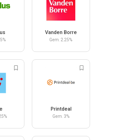
us
Vanden Borre
.5
%
Gem.
2.25
%
be
Printdeal
25
%
Gem.
3
%