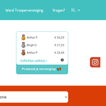
NL
Word Troopervereniging
Vragen?
Arthur P.
€ 30,29
Birgit D.
€ 27,25
Arthur P.
€ 23,69
Volledige ranking
>
Promoot je vereniging