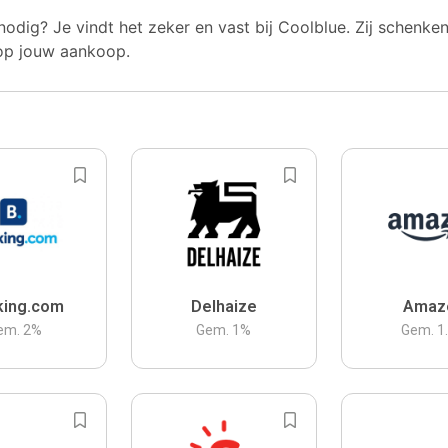
nodig? Je vindt het zeker en vast bij Coolblue. Zij schenke
op jouw aankoop.
king.com
Delhaize
Amaz
em.
2
%
Gem.
1
%
Gem.
1