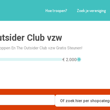
Hoe troopen?
Zoek je vereniging
tsider Club vzw
hoppen En The Outsider Club vzw Gratis Steunen!
€ 2.000