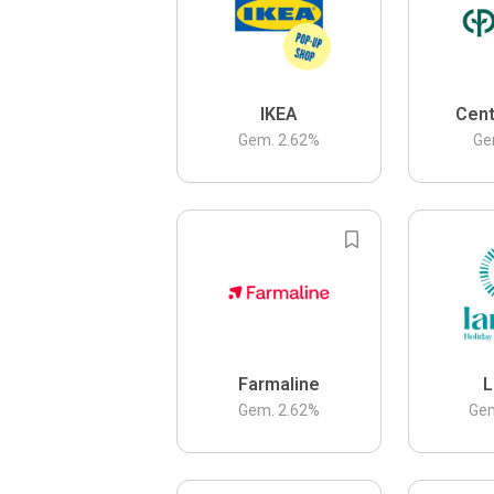
IKEA
Cent
Gem.
2.62
%
Ge
Farmaline
L
Gem.
2.62
%
Ge