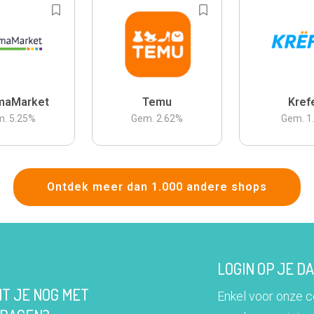
maMarket
Temu
Kref
m.
5.25
%
Gem.
2.62
%
Gem.
1
Ontdek meer dan 1.000 andere shops
LOGIN OP JE 
IT JE NOG MET
Enkel voor onze 