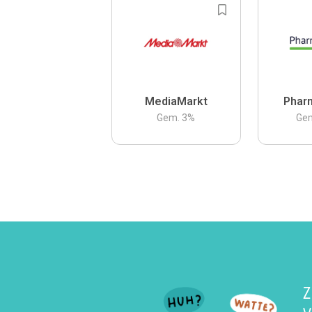
MediaMarkt
Phar
Gem.
3
%
Ge
Z