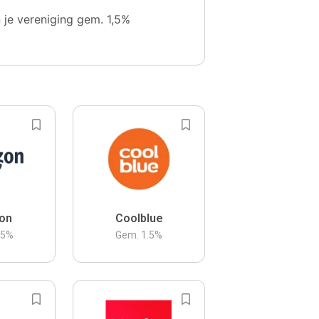
n je vereniging gem. 1,5%
on
Coolblue
.5
%
Gem.
1.5
%