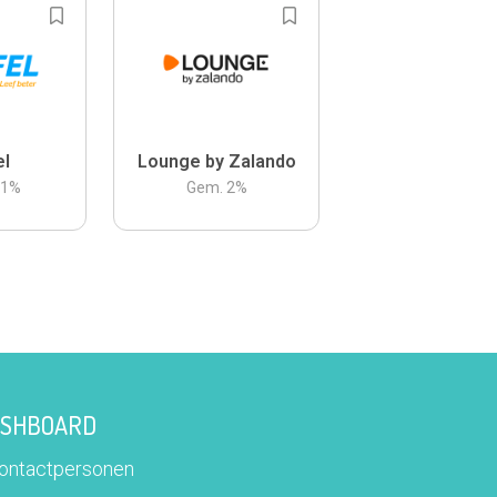
el
Lounge by Zalando
.1
%
Gem.
2
%
DASHBOARD
contactpersonen