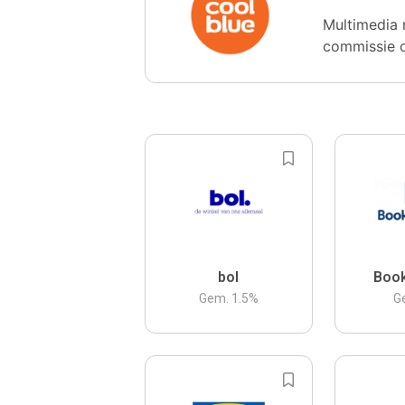
Multimedia 
commissie 
bol
Boo
Gem.
1.5
%
G