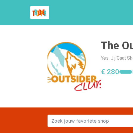
The Ou
Yes, Jij Gaat S
€ 280