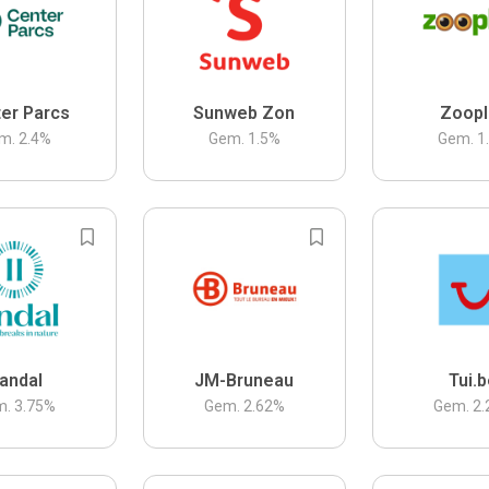
er Parcs
Sunweb Zon
Zoopl
m.
2.4
%
Gem.
1.5
%
Gem.
1
andal
JM-Bruneau
Tui.
m.
3.75
%
Gem.
2.62
%
Gem.
2.