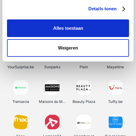
Details tonen
Alles toestaan
Manutan
Pazzox
Wijnbeurs.be
HBM Machines
Weigeren
YourSurprise.be
Sunparks
Plein
Mayerline
Transavia
Maisons du Monde
Beauty Plaza
Tuifly.be