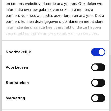
Bij Booking.com boek je niet alleen je
en om ons websiteverkeer te analyseren. Ook delen we
verblijf, maar ook je vlucht, je huurauto
informatie over uw gebruik van onze site met onze
én attracties!
partners voor social media, adverteren en analyse. Deze
partners kunnen deze gegevens combineren met andere
Coolblue
informatie die u aan ze heeft verstrekt of die ze hebben
Multimedia nodig? Je vindt het zeker
verzameld op basis van uw gebruik van hun services.
en vast bij Coolblue. Zij schenken je
vereniging gem. 1,5% commissie op
jouw aankoop.
Toestemmingsselectie
Noodzakelijk
Voorkeuren
ZEB
EuroGifts
Ibood
Get Your Guide
Statistieken
Marketing
SupraBazar
Shein
Bergfreunde
Smartwatchbanden