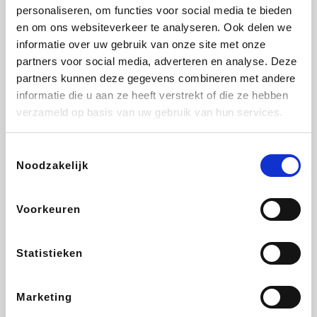
Vidaxl
Lampenlicht.be
Plopsa
Adidas
personaliseren, om functies voor social media te bieden
en om ons websiteverkeer te analyseren. Ook delen we
informatie over uw gebruik van onze site met onze
partners voor social media, adverteren en analyse. Deze
partners kunnen deze gegevens combineren met andere
Hotels.com
All Accor
Medpets.be
Brussels Airlines
informatie die u aan ze heeft verstrekt of die ze hebben
verzameld op basis van uw gebruik van hun services.
Toestemmingsselectie
Noodzakelijk
DectDirect
ZEB
Wondr.Care
Disneyland Paris
Voorkeuren
Wijnvoordeel.be
EuroGifts
Ibood
SupraBazar
Statistieken
Marketing