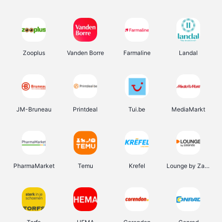
Zooplus
Vanden Borre
Farmaline
Landal
JM-Bruneau
Printdeal
Tui.be
MediaMarkt
PharmaMarket
Temu
Krefel
Lounge by Zalando