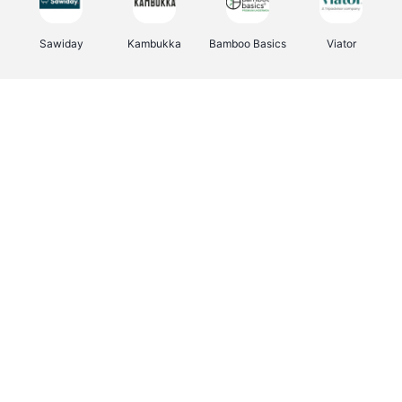
Sawiday
Kambukka
Bamboo Basics
Viator
Deurklinkenshop
Samsonite
Vertbaudet
OTTO Office
Energie.be
Joybuy
Groepen.be
Name It
Albelli.be
Borgerhoff & Lamberigts
Myprotein
JBL