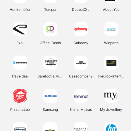
Hunkemöller
Tempur
DeubaXXL
About You
Ekoi
Office-Deals
Goboony
Winparts
Traveldeal
Barefoot & More
Casecompany
Fleurop-Interflora
Pizzahut.be
Samsung
Emma Matras
My Jewellery