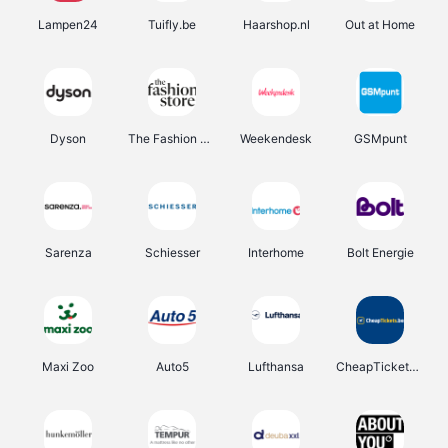
Lampen24
Tuifly.be
Haarshop.nl
Out at Home
Dyson
The Fashion Store
Weekendesk
GSMpunt
Sarenza
Schiesser
Interhome
Bolt Energie
Maxi Zoo
Auto5
Lufthansa
CheapTickets.be