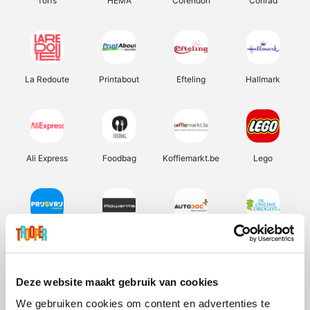
Torfs
HEMA
Corendon
Conrad
La Redoute
Printabout
Efteling
Hallmark
Ali Express
Foodbag
Koffiemarkt.be
Lego
Prijsvrij
Rowenta
Autodoc
De Online Drogist
Deze website maakt gebruik van cookies
We gebruiken cookies om content en advertenties te