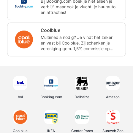
Bij Booking.com boek je niet alleen je
verblijf, maar ook je vlucht, je huurauto
én attracties!
Coolblue
Multimedia nodig? Je vindt het zeker
en vast bij Coolblue. Zij schenken je
vereniging gem. 1,5% commissie op
jouw aankoop.
bol
Booking.com
Delhaize
Amazon
Coolblue
IKEA
Center Parcs
Sunweb Zon