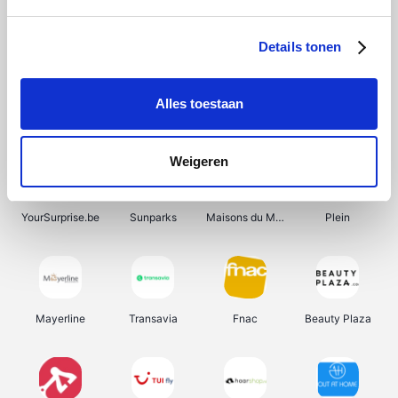
Shein
Bergfreunde
Pazzox
Smartwatchbanden
Details tonen
Alles toestaan
Manutan
Get Your Guide
Wijnbeurs.be
HBM Machines
Weigeren
YourSurprise.be
Sunparks
Maisons du Monde
Plein
Mayerline
Transavia
Fnac
Beauty Plaza