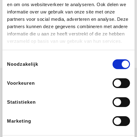
Bij Booking.com boek je niet alleen je
en om ons websiteverkeer te analyseren. Ook delen we
verblijf, maar ook je vlucht, je huurauto
informatie over uw gebruik van onze site met onze
én attracties!
partners voor social media, adverteren en analyse. Deze
partners kunnen deze gegevens combineren met andere
Coolblue
informatie die u aan ze heeft verstrekt of die ze hebben
Multimedia nodig? Je vindt het zeker
verzameld op basis van uw gebruik van hun services.
en vast bij Coolblue. Zij schenken je
vereniging gem. 1,5% commissie op
jouw aankoop.
Toestemmingsselectie
Noodzakelijk
Voorkeuren
Wijnvoordeel.be
EuroGifts
Ibood
SupraBazar
Statistieken
Marketing
Shein
Bergfreunde
Pazzox
Smartwatchbanden