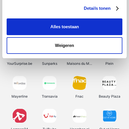
Details tonen
Alles toestaan
Manutan
Get Your Guide
Wijnbeurs.be
HBM Machines
Weigeren
YourSurprise.be
Sunparks
Maisons du Monde
Plein
Mayerline
Transavia
Fnac
Beauty Plaza