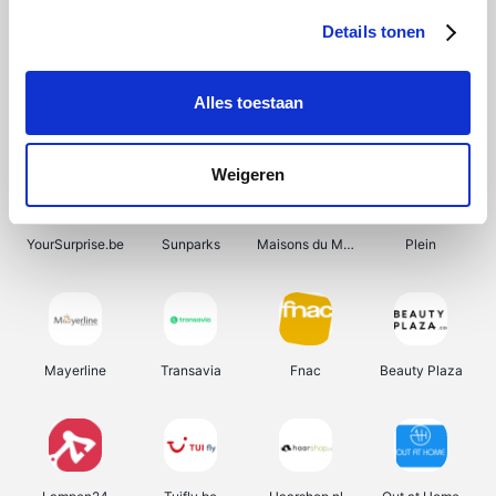
Details tonen
Alles toestaan
Manutan
Get Your Guide
Wijnbeurs.be
HBM Machines
Weigeren
YourSurprise.be
Sunparks
Maisons du Monde
Plein
Mayerline
Transavia
Fnac
Beauty Plaza