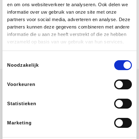
Bij Booking.com boek je niet alleen je
en om ons websiteverkeer te analyseren. Ook delen we
verblijf, maar ook je vlucht, je huurauto
informatie over uw gebruik van onze site met onze
én attracties!
partners voor social media, adverteren en analyse. Deze
partners kunnen deze gegevens combineren met andere
Coolblue
informatie die u aan ze heeft verstrekt of die ze hebben
Multimedia nodig? Je vindt het zeker
verzameld op basis van uw gebruik van hun services.
en vast bij Coolblue. Zij schenken je
vereniging gem. 1,5% commissie op
jouw aankoop.
Toestemmingsselectie
Noodzakelijk
Voorkeuren
Wijnvoordeel.be
EuroGifts
Ibood
SupraBazar
Statistieken
Marketing
Shein
Bergfreunde
Pazzox
Smartwatchbanden