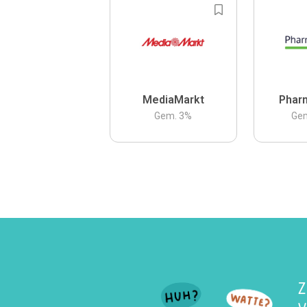
MediaMarkt
Phar
Gem.
3
%
Ge
Z