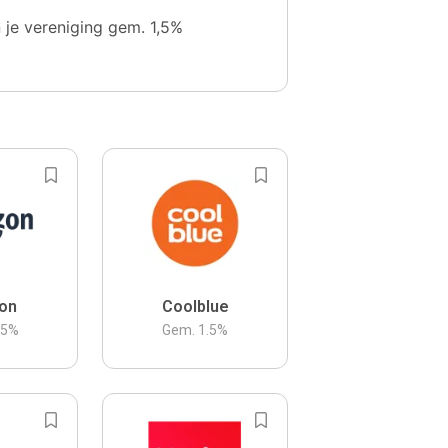
n je vereniging gem. 1,5%
on
Coolblue
.5
%
Gem.
1.5
%