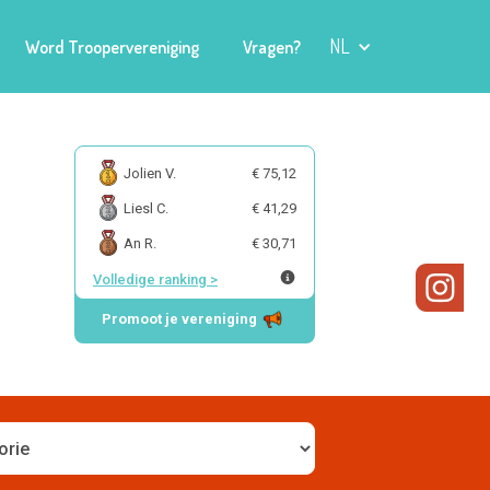
NL
Word Troopervereniging
Vragen?
Jolien V.
€ 75,12
Liesl C.
€ 41,29
An R.
€ 30,71
Volledige ranking
>
Promoot je vereniging