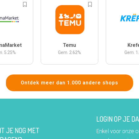
maMarket
Temu
Kref
m.
5.25
%
Gem.
2.62
%
Gem.
1
Ontdek meer dan 1.000 andere shops
LOGIN OP JE 
IT JE NOG MET
Enkel voor onze 