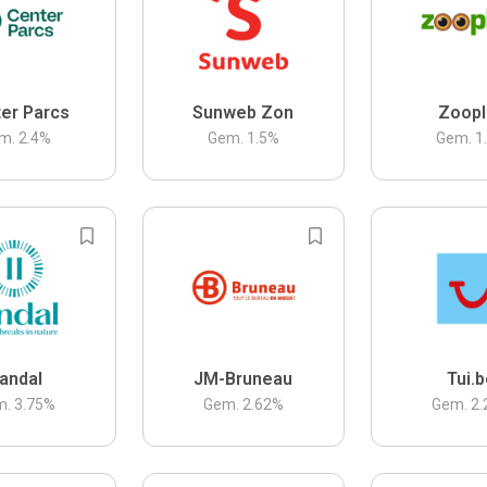
er Parcs
Sunweb Zon
Zoopl
m.
2.4
%
Gem.
1.5
%
Gem.
1
andal
JM-Bruneau
Tui.
m.
3.75
%
Gem.
2.62
%
Gem.
2.