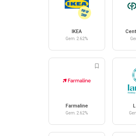
IKEA
Cent
Gem.
2.62
%
Ge
Farmaline
L
Gem.
2.62
%
Ge