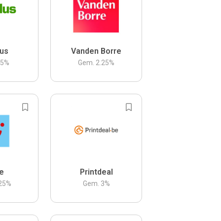
us
Vanden Borre
.5
%
Gem.
2.25
%
be
Printdeal
25
%
Gem.
3
%