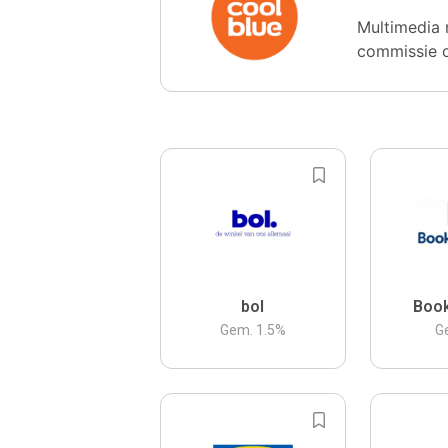
Multimedia 
commissie 
bol
Boo
Gem.
1.5
%
G