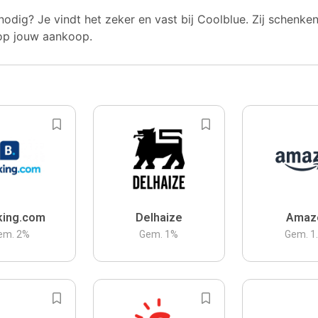
nodig? Je vindt het zeker en vast bij Coolblue. Zij schenke
op jouw aankoop.
king.com
Delhaize
Amaz
em.
2
%
Gem.
1
%
Gem.
1