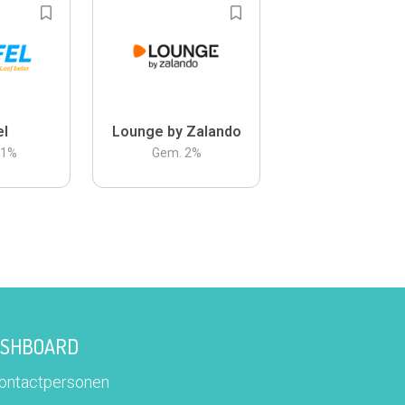
el
Lounge by Zalando
.1
%
Gem.
2
%
DASHBOARD
contactpersonen