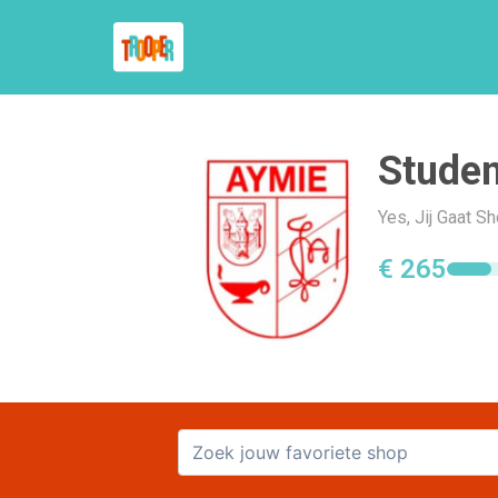
Studen
Yes, Jij Gaat 
€ 265