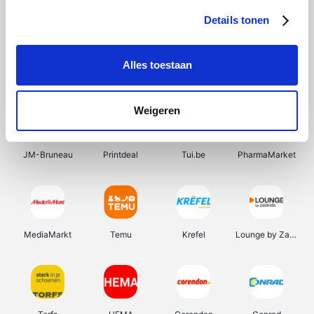
Details tonen
Alles toestaan
Zooplus
Vanden Borre
Farmaline
Landal
Weigeren
JM-Bruneau
Printdeal
Tui.be
PharmaMarket
MediaMarkt
Temu
Krefel
Lounge by Zalando