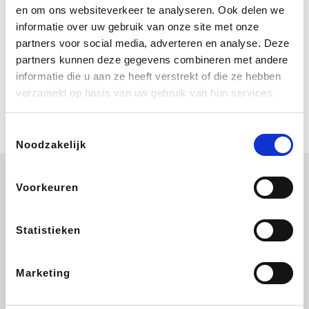
Bij Booking.com boek je niet alleen je
en om ons websiteverkeer te analyseren. Ook delen we
verblijf, maar ook je vlucht, je huurauto
informatie over uw gebruik van onze site met onze
én attracties!
partners voor social media, adverteren en analyse. Deze
partners kunnen deze gegevens combineren met andere
Coolblue
informatie die u aan ze heeft verstrekt of die ze hebben
Multimedia nodig? Je vindt het zeker
verzameld op basis van uw gebruik van hun services.
en vast bij Coolblue. Zij schenken je
vereniging gem. 1,5% commissie op
jouw aankoop.
Toestemmingsselectie
Noodzakelijk
Voorkeuren
bol
Booking.com
Delhaize
Amazon
Statistieken
Marketing
Coolblue
IKEA
Center Parcs
Sunweb Zon