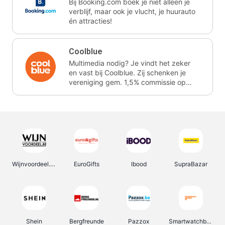
Bij Booking.com boek je niet alleen je
verblijf, maar ook je vlucht, je huurauto
én attracties!
Coolblue
Multimedia nodig? Je vindt het zeker
en vast bij Coolblue. Zij schenken je
vereniging gem. 1,5% commissie op
jouw aankoop.
Wijnvoordeel.be
EuroGifts
Ibood
SupraBazar
Shein
Bergfreunde
Pazzox
Smartwatchbanden