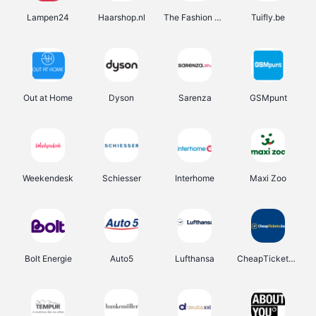
Lampen24
Haarshop.nl
The Fashion Store
Tuifly.be
Out at Home
Dyson
Sarenza
GSMpunt
Weekendesk
Schiesser
Interhome
Maxi Zoo
Bolt Energie
Auto5
Lufthansa
CheapTickets.be