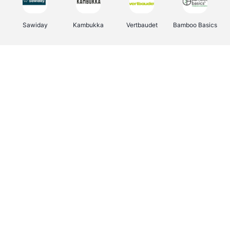
Sawiday
Kambukka
Vertbaudet
Bamboo Basics
Viator
Deurklinkenshop
Samsonite
Joybuy
OTTO Office
Energie.be
Groepen.be
Name It
Borgerhoff & Lamberigts
Myprotein
Albelli.be
JBL