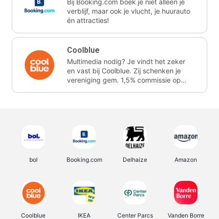
Bij Booking.com boek je niet alleen je
verblijf, maar ook je vlucht, je huurauto
én attracties!
Coolblue
Multimedia nodig? Je vindt het zeker
en vast bij Coolblue. Zij schenken je
vereniging gem. 1,5% commissie op
jouw aankoop.
bol
Booking.com
Delhaize
Amazon
Coolblue
IKEA
Center Parcs
Vanden Borre