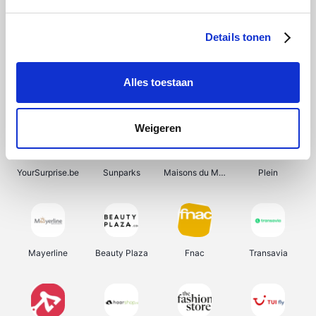
Bergfreunde
Shein
Pazzox
Manutan
Details tonen
Alles toestaan
Smartwatchbanden
Wijnbeurs.be
Get Your Guide
HBM Machines
Weigeren
YourSurprise.be
Sunparks
Maisons du Monde
Plein
Mayerline
Beauty Plaza
Fnac
Transavia