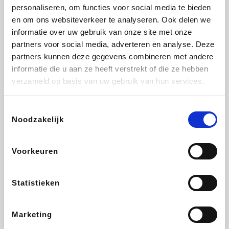
Vidaxl
Lampenlicht.be
Plopsa
Brussels Airlines
personaliseren, om functies voor social media te bieden
en om ons websiteverkeer te analyseren. Ook delen we
informatie over uw gebruik van onze site met onze
partners voor social media, adverteren en analyse. Deze
partners kunnen deze gegevens combineren met andere
All Accor
Adidas
Hotels.com
Medpets.be
informatie die u aan ze heeft verstrekt of die ze hebben
verzameld op basis van uw gebruik van hun services.
Toestemmingsselectie
Noodzakelijk
DectDirect
ZEB
Wondr.Care
Disneyland Paris
Voorkeuren
Ibood
EuroGifts
Wijnvoordeel.be
SupraBazar
Statistieken
Marketing