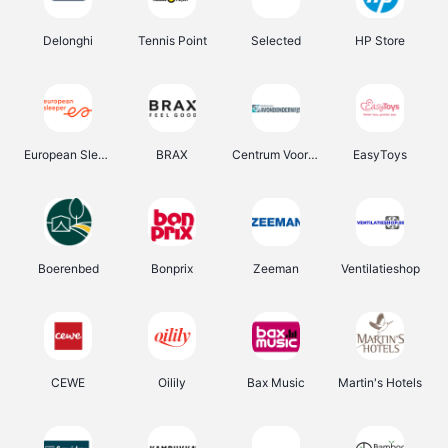
Delonghi
Tennis Point
Selected
HP Store
European Sleeper
BRAX
Centrum Voor Avondonderwijs
EasyToys
Boerenbed
Bonprix
Zeeman
Ventilatieshop
CEWE
Oilily
Bax Music
Martin's Hotels