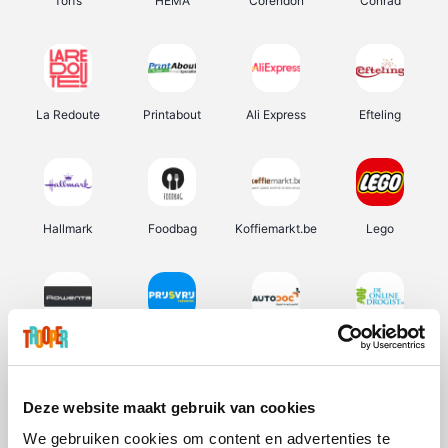
Torfs
HEMA
Corendon
Conrad
La Redoute
Printabout
Ali Express
Efteling
Hallmark
Foodbag
Koffiemarkt.be
Lego
Rowenta
Prijsvrij
Autodoc
De Online Drogist
Deze website maakt gebruik van cookies
We gebruiken cookies om content en advertenties te