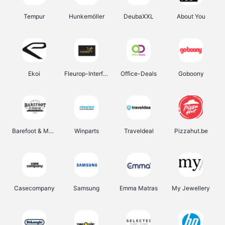
Tempur
Hunkemöller
DeubaXXL
About You
Ekoi
Fleurop-Interflora
Office-Deals
Goboony
Barefoot & More
Winparts
Traveldeal
Pizzahut.be
Casecompany
Samsung
Emma Matras
My Jewellery