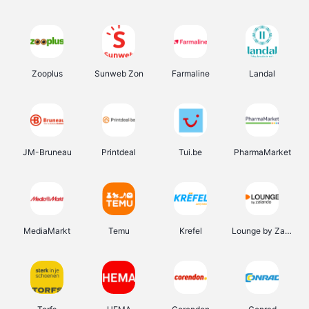
Zooplus
Sunweb Zon
Farmaline
Landal
JM-Bruneau
Printdeal
Tui.be
PharmaMarket
MediaMarkt
Temu
Krefel
Lounge by Zalando