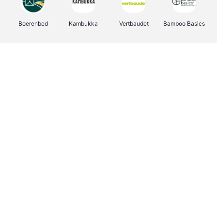
Boerenbed
Kambukka
Vertbaudet
Bamboo Basics
Viator
Deurklinkenshop
Joybuy
OTTO Office
Energie.be
Groepen.be
Name It
Shop like you Give A Damn
Expedia.be
Borgerhoff & Lamberigts
Myprotein
Albelli.be