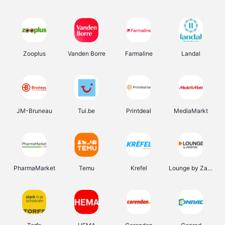
Zooplus
Vanden Borre
Farmaline
Landal
JM-Bruneau
Tui.be
Printdeal
MediaMarkt
PharmaMarket
Temu
Krefel
Lounge by Zalando