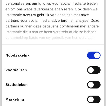
Vidaxl
Lampenlicht.be
Adidas
Hotels.com
personaliseren, om functies voor social media te bieden
en om ons websiteverkeer te analyseren. Ook delen we
informatie over uw gebruik van onze site met onze
partners voor social media, adverteren en analyse. Deze
partners kunnen deze gegevens combineren met andere
Plopsa
DectDirect
Medpets.be
All Accor
informatie die u aan ze heeft verstrekt of die ze hebben
verzameld op basis van uw gebruik van hun services.
Toestemmingsselectie
Noodzakelijk
Brussels Airlines
Wondr.Care
Wijnvoordeel.be
Disneyland Paris
Voorkeuren
ZEB
EuroGifts
Ibood
Get Your Guide
Statistieken
Marketing