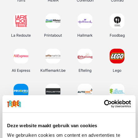
Torfs
HEMA
Corendon
Conrad
La Redoute
Printabout
Hallmark
Foodbag
Ali Express
Koffiemarkt.be
Efteling
Lego
Prijsvrij
Rowenta
Autodoc
De Online Drogist
Deze website maakt gebruik van cookies
We gebruiken cookies om content en advertenties te