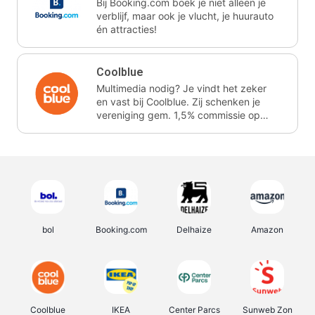
Bij Booking.com boek je niet alleen je
verblijf, maar ook je vlucht, je huurauto
én attracties!
Coolblue
Multimedia nodig? Je vindt het zeker
en vast bij Coolblue. Zij schenken je
vereniging gem. 1,5% commissie op
jouw aankoop.
bol
Booking.com
Delhaize
Amazon
Coolblue
IKEA
Center Parcs
Sunweb Zon