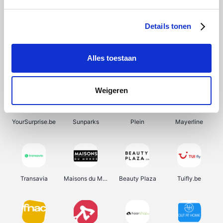
SupraBazar
Shein
Bergfreunde
Smartwatchbanden
Details tonen
Alles toestaan
Manutan
Pazzox
Wijnbeurs.be
HBM Machines
Weigeren
YourSurprise.be
Sunparks
Plein
Mayerline
Transavia
Maisons du Monde
Beauty Plaza
Tuifly.be