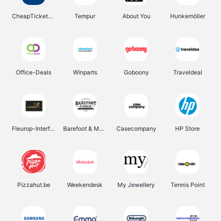
CheapTickets.be
Tempur
About You
Hunkemöller
Office-Deals
Winparts
Goboony
Traveldeal
Fleurop-Interflora
Barefoot & More
Casecompany
HP Store
Pizzahut.be
Weekendesk
My Jewellery
Tennis Point