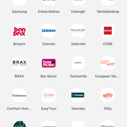
Samsung
Emma Matras
Delonghi
Ventilatieshop
Bonprix
Zeeman
Selected
CEWE
BRAX
Bax Music
Samsonite
European Sleeper
Centrum Voor Avondonderwijs
EasyToys
Sawiday
Oilily