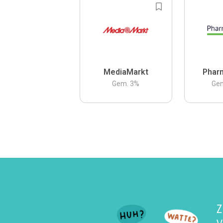
MediaMarkt
Phar
Gem.
3
%
Ge
Z