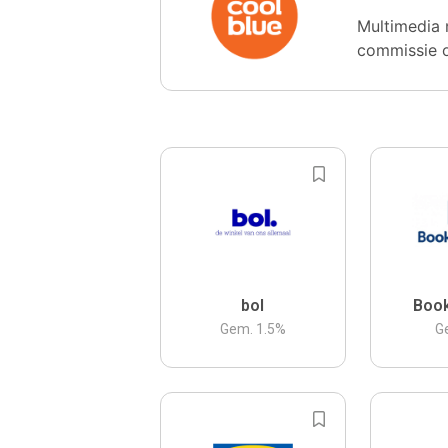
Multimedia 
commissie 
bol
Boo
Gem.
1.5
%
G