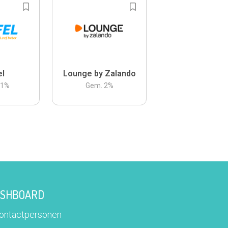
el
Lounge by Zalando
.1
%
Gem.
2
%
DASHBOARD
contactpersonen