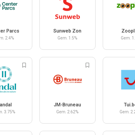
er Parcs
Sunweb Zon
Zoopl
m.
2.4
%
Gem.
1.5
%
Gem.
1
andal
JM-Bruneau
Tui.
m.
3.75
%
Gem.
2.62
%
Gem.
2.