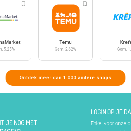
maMarket
Temu
Kref
m.
5.25
%
Gem.
2.62
%
Gem.
1
Ontdek meer dan 1.000 andere shops
LOGIN OP JE 
IT JE NOG MET
Enkel voor onze 