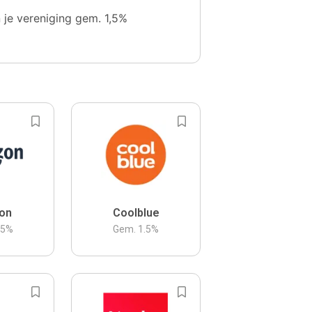
n je vereniging gem. 1,5%
on
Coolblue
.5
%
Gem.
1.5
%