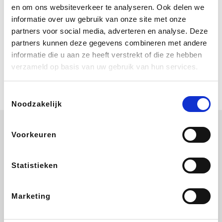
Bij Booking.com boek je niet alleen je
en om ons websiteverkeer te analyseren. Ook delen we
verblijf, maar ook je vlucht, je huurauto
informatie over uw gebruik van onze site met onze
én attracties!
partners voor social media, adverteren en analyse. Deze
partners kunnen deze gegevens combineren met andere
Coolblue
informatie die u aan ze heeft verstrekt of die ze hebben
Multimedia nodig? Je vindt het zeker
verzameld op basis van uw gebruik van hun services.
en vast bij Coolblue. Zij schenken je
vereniging gem. 1,5% commissie op
jouw aankoop.
Toestemmingsselectie
Noodzakelijk
Voorkeuren
Wijnvoordeel.be
EuroGifts
Ibood
SupraBazar
Statistieken
Marketing
Shein
Bergfreunde
Pazzox
Smartwatchbanden