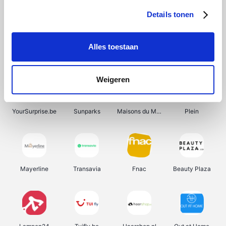
Details tonen
Alles toestaan
Manutan
Get Your Guide
Wijnbeurs.be
HBM Machines
Weigeren
YourSurprise.be
Sunparks
Maisons du Monde
Plein
Mayerline
Transavia
Fnac
Beauty Plaza