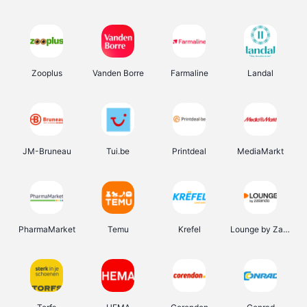
Zooplus
Vanden Borre
Farmaline
Landal
JM-Bruneau
Tui.be
Printdeal
MediaMarkt
PharmaMarket
Temu
Krefel
Lounge by Zalando