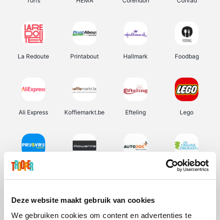
Torfs
HEMA
Corendon
Conrad
La Redoute
Printabout
Hallmark
Foodbag
Ali Express
Koffiemarkt.be
Efteling
Lego
Prijsvrij
Rowenta
Autodoc
De Online Drogist
Deze website maakt gebruik van cookies
We gebruiken cookies om content en advertenties te