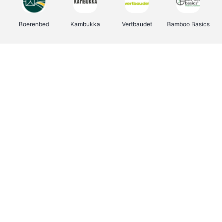
Boerenbed
Kambukka
Vertbaudet
Bamboo Basics
Viator
Deurklinkenshop
Joybuy
OTTO Office
Energie.be
Groepen.be
Name It
Shop like you Give A Damn
Expedia.be
Borgerhoff & Lamberigts
Myprotein
Albelli.be