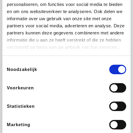
Vidaxl
Lampenlicht.be
Adidas
Hotels.com
personaliseren, om functies voor social media te bieden
en om ons websiteverkeer te analyseren. Ook delen we
informatie over uw gebruik van onze site met onze
partners voor social media, adverteren en analyse. Deze
partners kunnen deze gegevens combineren met andere
Plopsa
DectDirect
Medpets.be
All Accor
informatie die u aan ze heeft verstrekt of die ze hebben
verzameld op basis van uw gebruik van hun services.
Toestemmingsselectie
Noodzakelijk
Brussels Airlines
Wondr.Care
Wijnvoordeel.be
Disneyland Paris
Voorkeuren
ZEB
EuroGifts
Ibood
Get Your Guide
Statistieken
Marketing