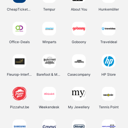
CheapTickets.be
Tempur
About You
Hunkemöller
Office-Deals
Winparts
Goboony
Traveldeal
Fleurop-Interflora
Barefoot & More
Casecompany
HP Store
Pizzahut.be
Weekendesk
My Jewellery
Tennis Point