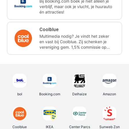
Bij Booking.com boek je niet alleen je
verblijf, maar ook je vlucht, je huurauto
én attracties!
Coolblue
Multimedia nodig? Je vindt het zeker
en vast bij Coolblue. Zij schenken je
vereniging gem. 1,5% commissie op
jouw aankoop.
bol
Booking.com
Delhaize
Amazon
Coolblue
IKEA
Center Parcs
Sunweb Zon