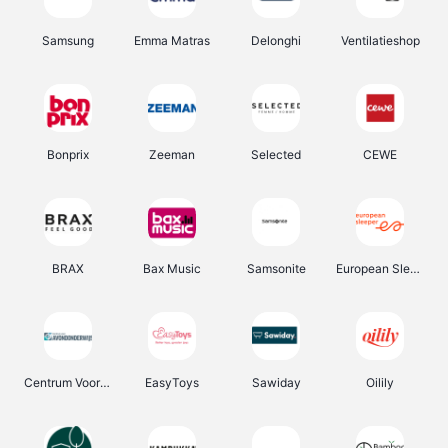
Samsung
Emma Matras
Delonghi
Ventilatieshop
Bonprix
Zeeman
Selected
CEWE
BRAX
Bax Music
Samsonite
European Sleeper
Centrum Voor Avondonderwijs
EasyToys
Sawiday
Oilily