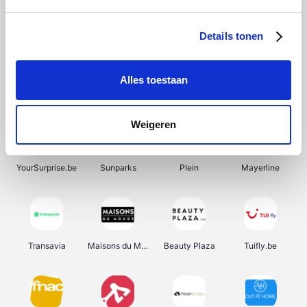
SupraBazar
Shein
Bergfreunde
Smartwatchbanden
Details tonen
Alles toestaan
Manutan
Pazzox
Wijnbeurs.be
HBM Machines
Weigeren
YourSurprise.be
Sunparks
Plein
Mayerline
Transavia
Maisons du Monde
Beauty Plaza
Tuifly.be