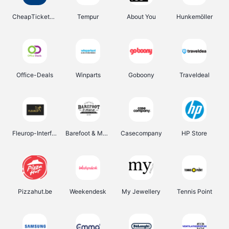
CheapTickets.be
Tempur
About You
Hunkemöller
Office-Deals
Winparts
Goboony
Traveldeal
Fleurop-Interflora
Barefoot & More
Casecompany
HP Store
Pizzahut.be
Weekendesk
My Jewellery
Tennis Point