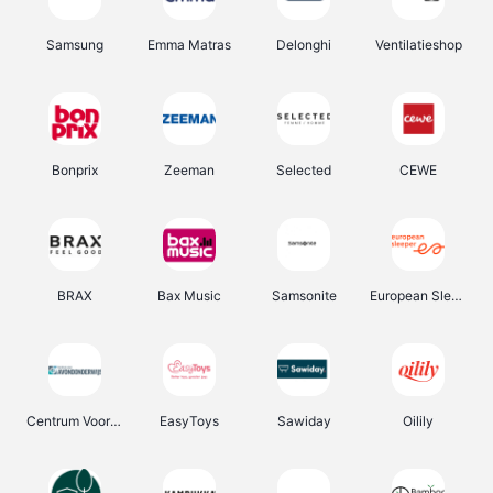
Samsung
Emma Matras
Delonghi
Ventilatieshop
Bonprix
Zeeman
Selected
CEWE
BRAX
Bax Music
Samsonite
European Sleeper
Centrum Voor Avondonderwijs
EasyToys
Sawiday
Oilily