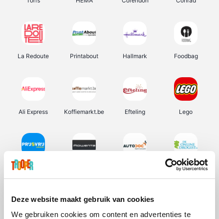
Torfs
HEMA
Corendon
Conrad
La Redoute
Printabout
Hallmark
Foodbag
Ali Express
Koffiemarkt.be
Efteling
Lego
Prijsvrij
Rowenta
Autodoc
De Online Drogist
Deze website maakt gebruik van cookies
We gebruiken cookies om content en advertenties te