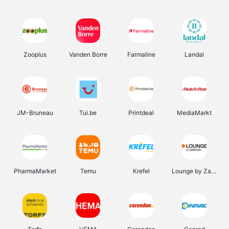
Zooplus
Vanden Borre
Farmaline
Landal
JM-Bruneau
Tui.be
Printdeal
MediaMarkt
PharmaMarket
Temu
Krefel
Lounge by Zalando