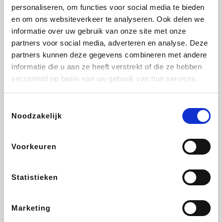
Vidaxl
Lampenlicht.be
Adidas
Hotels.com
personaliseren, om functies voor social media te bieden
en om ons websiteverkeer te analyseren. Ook delen we
informatie over uw gebruik van onze site met onze
partners voor social media, adverteren en analyse. Deze
partners kunnen deze gegevens combineren met andere
Plopsa
DectDirect
Medpets.be
All Accor
informatie die u aan ze heeft verstrekt of die ze hebben
verzameld op basis van uw gebruik van hun services.
Toestemmingsselectie
Noodzakelijk
Brussels Airlines
Wondr.Care
Wijnvoordeel.be
Disneyland Paris
Voorkeuren
ZEB
EuroGifts
Ibood
Get Your Guide
Statistieken
Marketing