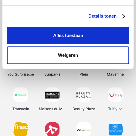
SupraBazar
Shein
Bergfreunde
Smartwatchbanden
Details tonen
Alles toestaan
Manutan
Pazzox
Wijnbeurs.be
HBM Machines
Weigeren
YourSurprise.be
Sunparks
Plein
Mayerline
Transavia
Maisons du Monde
Beauty Plaza
Tuifly.be