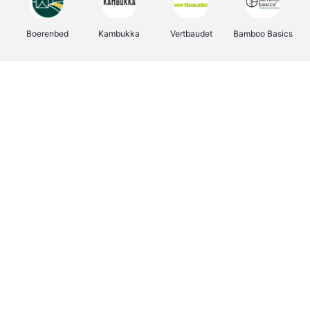
Boerenbed
Kambukka
Vertbaudet
Bamboo Basics
Viator
Deurklinkenshop
Joybuy
OTTO Office
Energie.be
Groepen.be
Name It
Shop like you Give A Damn
Expedia.be
Borgerhoff & Lamberigts
Myprotein
Albelli.be