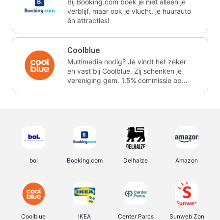
Bij Booking.com boek je niet alleen je
verblijf, maar ook je vlucht, je huurauto
én attracties!
Coolblue
Multimedia nodig? Je vindt het zeker
en vast bij Coolblue. Zij schenken je
vereniging gem. 1,5% commissie op
jouw aankoop.
bol
Booking.com
Delhaize
Amazon
Coolblue
IKEA
Center Parcs
Sunweb Zon