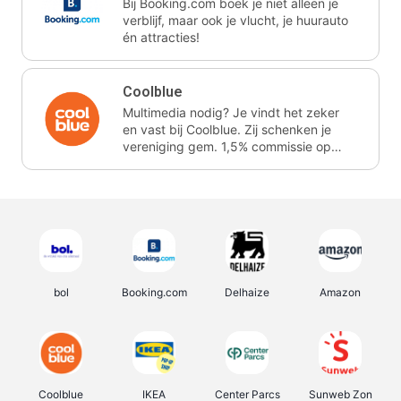
Bij Booking.com boek je niet alleen je
verblijf, maar ook je vlucht, je huurauto
én attracties!
Coolblue
Multimedia nodig? Je vindt het zeker
en vast bij Coolblue. Zij schenken je
vereniging gem. 1,5% commissie op
jouw aankoop.
bol
Booking.com
Delhaize
Amazon
Coolblue
IKEA
Center Parcs
Sunweb Zon