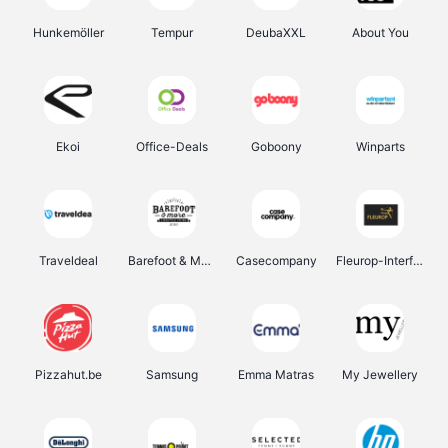
Hunkemöller
Tempur
DeubaXXL
About You
Ekoi
Office-Deals
Goboony
Winparts
Traveldeal
Barefoot & More
Casecompany
Fleurop-Interflora
Pizzahut.be
Samsung
Emma Matras
My Jewellery