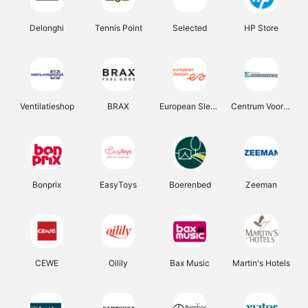
Delonghi
Tennis Point
Selected
HP Store
Ventilatieshop
BRAX
European Sleeper
Centrum Voor Avondonderwijs
Bonprix
EasyToys
Boerenbed
Zeeman
CEWE
Oilily
Bax Music
Martin's Hotels