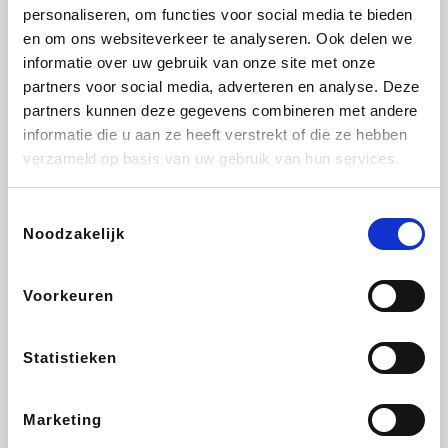
Vidaxl
Lampenlicht.be
Plopsa
Adidas
personaliseren, om functies voor social media te bieden
en om ons websiteverkeer te analyseren. Ook delen we
informatie over uw gebruik van onze site met onze
partners voor social media, adverteren en analyse. Deze
partners kunnen deze gegevens combineren met andere
Hotels.com
All Accor
Medpets.be
Brussels Airlines
informatie die u aan ze heeft verstrekt of die ze hebben
verzameld op basis van uw gebruik van hun services.
Toestemmingsselectie
Noodzakelijk
DectDirect
ZEB
Wondr.Care
Disneyland Paris
Voorkeuren
Wijnvoordeel.be
EuroGifts
Ibood
SupraBazar
Statistieken
Marketing