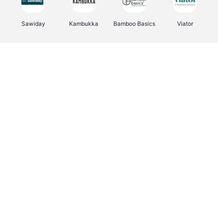
Sawiday
Kambukka
Bamboo Basics
Viator
Deurklinkenshop
Samsonite
Vertbaudet
OTTO Office
Energie.be
Joybuy
Groepen.be
Name It
Albelli.be
Borgerhoff & Lamberigts
Myprotein
JBL