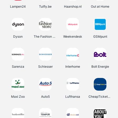
Lampen24
Tuifly.be
Haarshop.nl
Out at Home
Dyson
The Fashion Store
Weekendesk
GSMpunt
Sarenza
Schiesser
Interhome
Bolt Energie
Maxi Zoo
Auto5
Lufthansa
CheapTickets.be