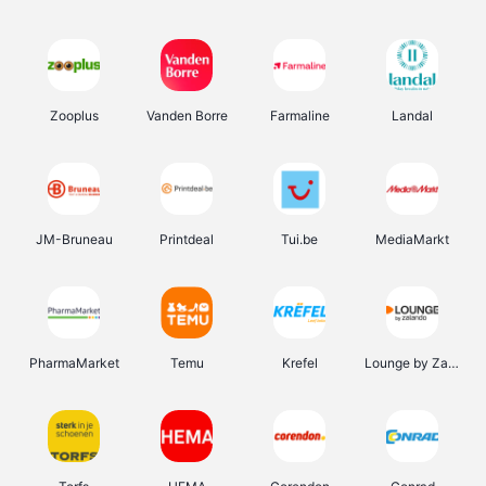
Zooplus
Vanden Borre
Farmaline
Landal
JM-Bruneau
Printdeal
Tui.be
MediaMarkt
PharmaMarket
Temu
Krefel
Lounge by Zalando