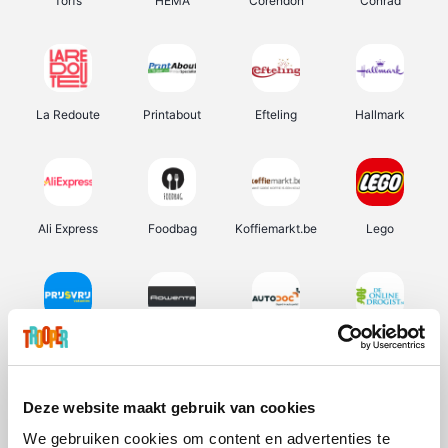
Torfs
HEMA
Corendon
Conrad
La Redoute
Printabout
Efteling
Hallmark
Ali Express
Foodbag
Koffiemarkt.be
Lego
Prijsvrij
Rowenta
Autodoc
De Online Drogist
Deze website maakt gebruik van cookies
We gebruiken cookies om content en advertenties te