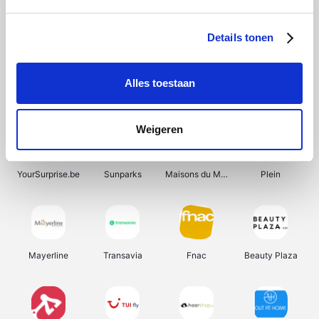
Shein
Bergfreunde
Pazzox
Smartwatchbanden
Details tonen
Alles toestaan
Manutan
Get Your Guide
Wijnbeurs.be
HBM Machines
Weigeren
YourSurprise.be
Sunparks
Maisons du Monde
Plein
Mayerline
Transavia
Fnac
Beauty Plaza