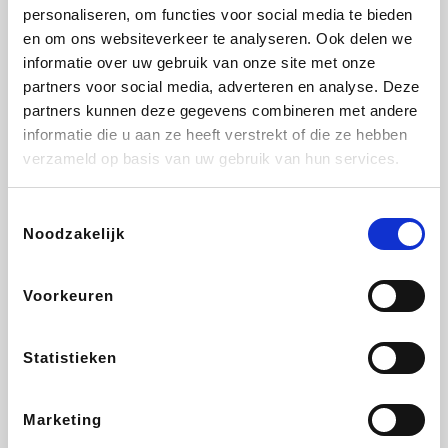
Vidaxl
Plopsa
Lampenlicht.be
Adidas
personaliseren, om functies voor social media te bieden
en om ons websiteverkeer te analyseren. Ook delen we
informatie over uw gebruik van onze site met onze
partners voor social media, adverteren en analyse. Deze
partners kunnen deze gegevens combineren met andere
Hotels.com
All Accor
Brussels Airlines
Medpets.be
informatie die u aan ze heeft verstrekt of die ze hebben
verzameld op basis van uw gebruik van hun services.
Toestemmingsselectie
Noodzakelijk
DectDirect
Wijnvoordeel.be
Wondr.Care
ZEB
Voorkeuren
Disneyland Paris
EuroGifts
Ibood
SupraBazar
Statistieken
Marketing