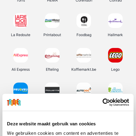
Torfs
HEMA
Corendon
Conrad
La Redoute
Printabout
Foodbag
Hallmark
Ali Express
Efteling
Koffiemarkt.be
Lego
Prijsvrij
Rowenta
Autodoc
De Online Drogist
Deze website maakt gebruik van cookies
We gebruiken cookies om content en advertenties te