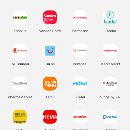
Zooplus
Vanden Borre
Farmaline
Landal
JM-Bruneau
Tui.be
Printdeal
MediaMarkt
PharmaMarket
Temu
Krefel
Lounge by Zalando