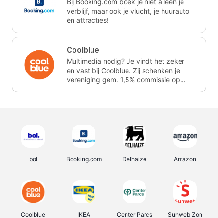
Bij Booking.com boek je niet alleen je
verblijf, maar ook je vlucht, je huurauto
én attracties!
Coolblue
Multimedia nodig? Je vindt het zeker
en vast bij Coolblue. Zij schenken je
vereniging gem. 1,5% commissie op
jouw aankoop.
bol
Booking.com
Delhaize
Amazon
Coolblue
IKEA
Center Parcs
Sunweb Zon