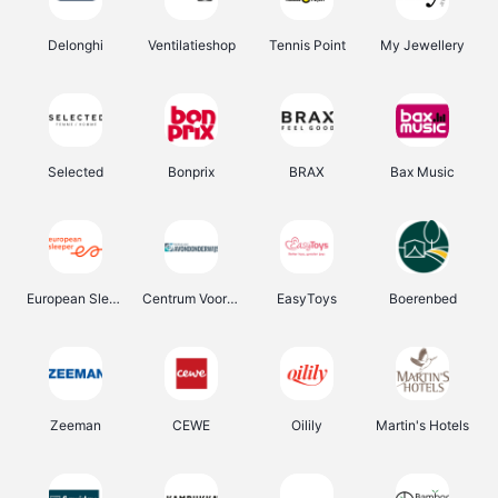
Delonghi
Ventilatieshop
Tennis Point
My Jewellery
Selected
Bonprix
BRAX
Bax Music
European Sleeper
Centrum Voor Avondonderwijs
EasyToys
Boerenbed
Zeeman
CEWE
Oilily
Martin's Hotels