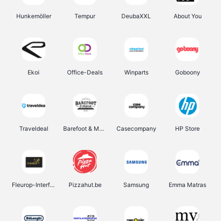
Hunkemöller
Tempur
DeubaXXL
About You
Ekoi
Office-Deals
Winparts
Goboony
Traveldeal
Barefoot & More
Casecompany
HP Store
Fleurop-Interflora
Pizzahut.be
Samsung
Emma Matras