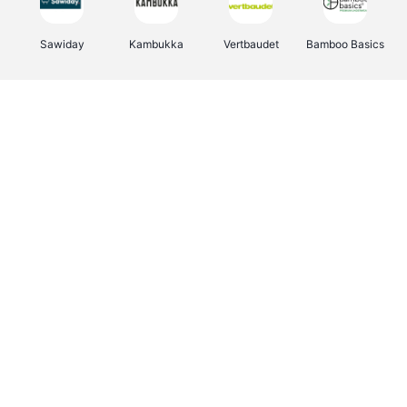
Sawiday
Kambukka
Vertbaudet
Bamboo Basics
Viator
Deurklinkenshop
Samsonite
OTTO Office
Energie.be
Groepen.be
Name It
Albelli.be
Joybuy
Borgerhoff & Lamberigts
Myprotein
JBL