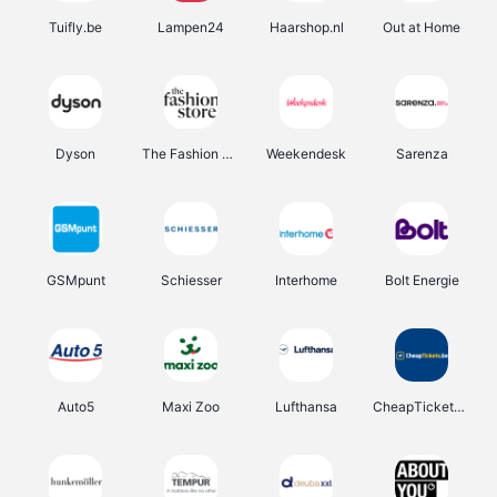
Tuifly.be
Lampen24
Haarshop.nl
Out at Home
Dyson
The Fashion Store
Weekendesk
Sarenza
GSMpunt
Schiesser
Interhome
Bolt Energie
Auto5
Maxi Zoo
Lufthansa
CheapTickets.be