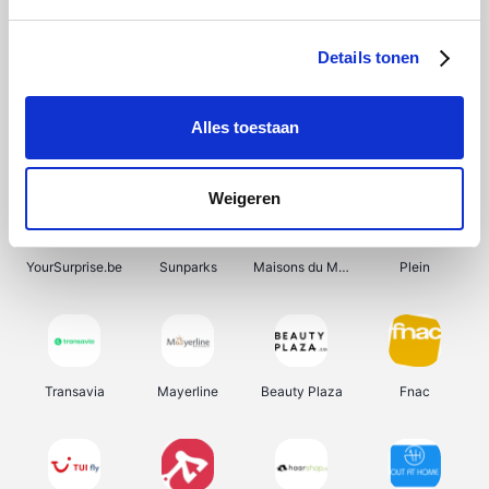
Shein
Get Your Guide
Bergfreunde
Pazzox
Details tonen
Alles toestaan
Smartwatchbanden
Manutan
Wijnbeurs.be
HBM Machines
Weigeren
YourSurprise.be
Sunparks
Maisons du Monde
Plein
Transavia
Mayerline
Beauty Plaza
Fnac