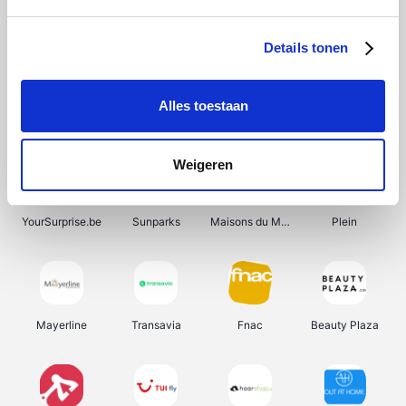
Shein
Bergfreunde
Pazzox
Smartwatchbanden
Details tonen
Alles toestaan
Manutan
Get Your Guide
Wijnbeurs.be
HBM Machines
Weigeren
YourSurprise.be
Sunparks
Maisons du Monde
Plein
Mayerline
Transavia
Fnac
Beauty Plaza