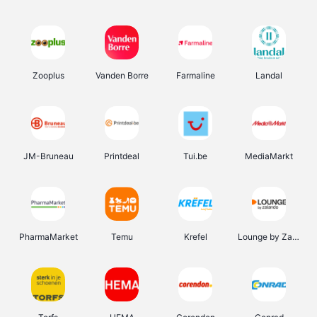
Zooplus
Vanden Borre
Farmaline
Landal
JM-Bruneau
Printdeal
Tui.be
MediaMarkt
PharmaMarket
Temu
Krefel
Lounge by Zalando