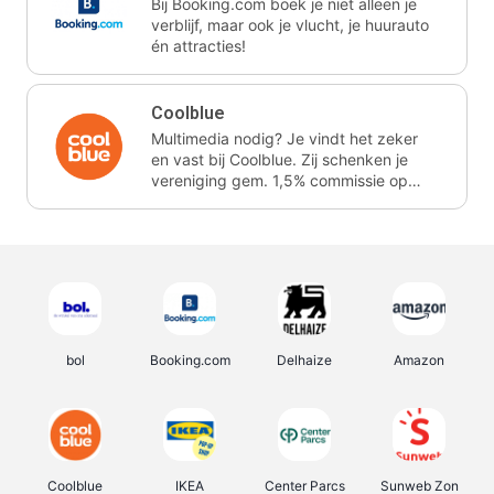
Bij Booking.com boek je niet alleen je
verblijf, maar ook je vlucht, je huurauto
én attracties!
Coolblue
Multimedia nodig? Je vindt het zeker
en vast bij Coolblue. Zij schenken je
vereniging gem. 1,5% commissie op
jouw aankoop.
bol
Booking.com
Delhaize
Amazon
Coolblue
IKEA
Center Parcs
Sunweb Zon