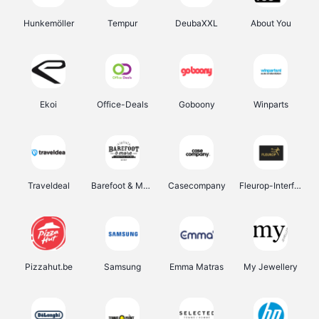
Hunkemöller
Tempur
DeubaXXL
About You
Ekoi
Office-Deals
Goboony
Winparts
Traveldeal
Barefoot & More
Casecompany
Fleurop-Interflora
Pizzahut.be
Samsung
Emma Matras
My Jewellery