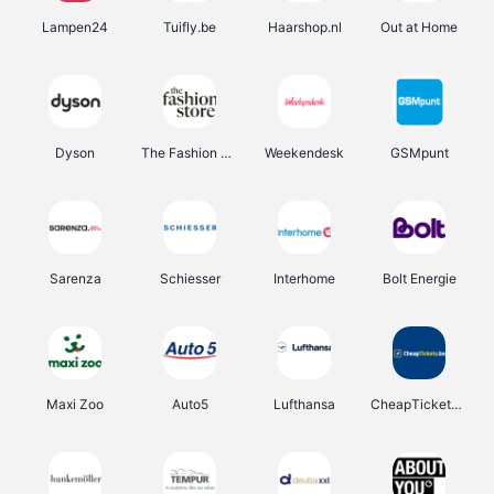
Lampen24
Tuifly.be
Haarshop.nl
Out at Home
Dyson
The Fashion Store
Weekendesk
GSMpunt
Sarenza
Schiesser
Interhome
Bolt Energie
Maxi Zoo
Auto5
Lufthansa
CheapTickets.be