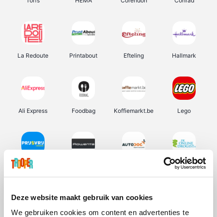
Torfs
HEMA
Corendon
Conrad
La Redoute
Printabout
Efteling
Hallmark
Ali Express
Foodbag
Koffiemarkt.be
Lego
Prijsvrij
Rowenta
Autodoc
De Online Drogist
Deze website maakt gebruik van cookies
We gebruiken cookies om content en advertenties te