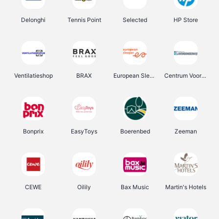
Delonghi
Tennis Point
Selected
HP Store
Ventilatieshop
BRAX
European Sleeper
Centrum Voor Avondonderwijs
Bonprix
EasyToys
Boerenbed
Zeeman
CEWE
Oilily
Bax Music
Martin's Hotels