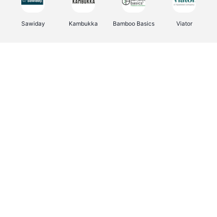
Sawiday
Kambukka
Bamboo Basics
Viator
Deurklinkenshop
Samsonite
Vertbaudet
OTTO Office
Energie.be
Joybuy
Groepen.be
Name It
Albelli.be
Borgerhoff & Lamberigts
Myprotein
JBL