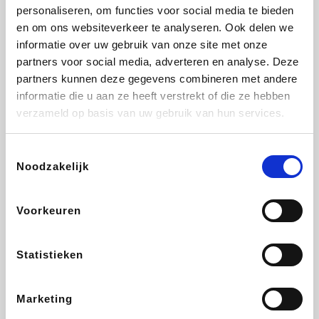
Vidaxl
Lampenlicht.be
Plopsa
Adidas
personaliseren, om functies voor social media te bieden
en om ons websiteverkeer te analyseren. Ook delen we
informatie over uw gebruik van onze site met onze
partners voor social media, adverteren en analyse. Deze
partners kunnen deze gegevens combineren met andere
Hotels.com
All Accor
Medpets.be
Brussels Airlines
informatie die u aan ze heeft verstrekt of die ze hebben
verzameld op basis van uw gebruik van hun services.
Toestemmingsselectie
Noodzakelijk
DectDirect
ZEB
Wondr.Care
Disneyland Paris
Voorkeuren
Wijnvoordeel.be
EuroGifts
Ibood
SupraBazar
Statistieken
Marketing