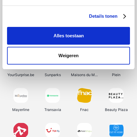
Shein
Bergfreunde
Pazzox
Smartwatchbanden
Details tonen
Alles toestaan
Manutan
Get Your Guide
Wijnbeurs.be
HBM Machines
Weigeren
YourSurprise.be
Sunparks
Maisons du Monde
Plein
Mayerline
Transavia
Fnac
Beauty Plaza