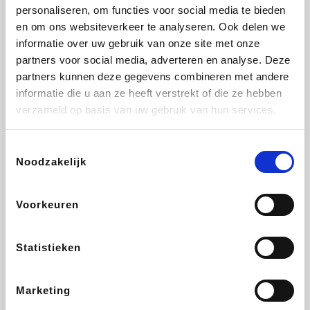
Vidaxl
Lampenlicht.be
Plopsa
Adidas
personaliseren, om functies voor social media te bieden
en om ons websiteverkeer te analyseren. Ook delen we
informatie over uw gebruik van onze site met onze
partners voor social media, adverteren en analyse. Deze
partners kunnen deze gegevens combineren met andere
Hotels.com
All Accor
Medpets.be
Brussels Airlines
informatie die u aan ze heeft verstrekt of die ze hebben
verzameld op basis van uw gebruik van hun services.
Toestemmingsselectie
Noodzakelijk
DectDirect
ZEB
Wondr.Care
Disneyland Paris
Voorkeuren
Wijnvoordeel.be
EuroGifts
Ibood
SupraBazar
Statistieken
Marketing