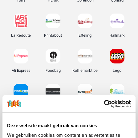
Torfs
HEMA
Corendon
Conrad
La Redoute
Printabout
Efteling
Hallmark
Ali Express
Foodbag
Koffiemarkt.be
Lego
Prijsvrij
Rowenta
Autodoc
De Online Drogist
Deze website maakt gebruik van cookies
We gebruiken cookies om content en advertenties te