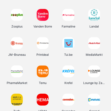
Zooplus
Vanden Borre
Farmaline
Landal
JM-Bruneau
Printdeal
Tui.be
MediaMarkt
PharmaMarket
Temu
Krefel
Lounge by Zalando