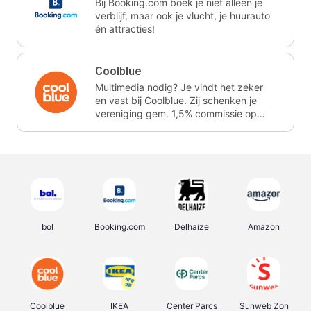
Bij Booking.com boek je niet alleen je
verblijf, maar ook je vlucht, je huurauto
én attracties!
Coolblue
Multimedia nodig? Je vindt het zeker
en vast bij Coolblue. Zij schenken je
vereniging gem. 1,5% commissie op
jouw aankoop.
bol
Booking.com
Delhaize
Amazon
Coolblue
IKEA
Center Parcs
Sunweb Zon