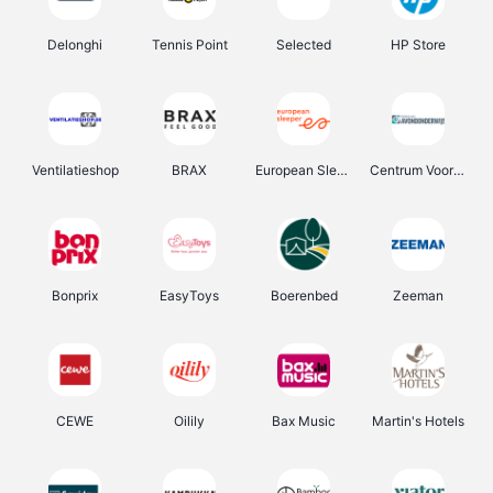
Delonghi
Tennis Point
Selected
HP Store
Ventilatieshop
BRAX
European Sleeper
Centrum Voor Avondonderwijs
Bonprix
EasyToys
Boerenbed
Zeeman
CEWE
Oilily
Bax Music
Martin's Hotels