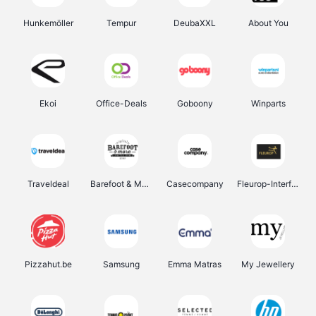
Hunkemöller
Tempur
DeubaXXL
About You
Ekoi
Office-Deals
Goboony
Winparts
Traveldeal
Barefoot & More
Casecompany
Fleurop-Interflora
Pizzahut.be
Samsung
Emma Matras
My Jewellery