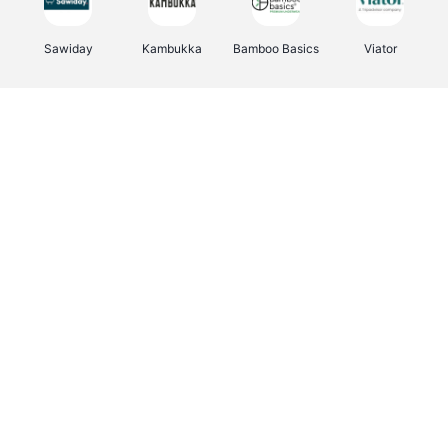
Sawiday
Kambukka
Bamboo Basics
Viator
Deurklinkenshop
Samsonite
Vertbaudet
OTTO Office
Energie.be
Joybuy
Groepen.be
Name It
Albelli.be
Borgerhoff & Lamberigts
Myprotein
JBL