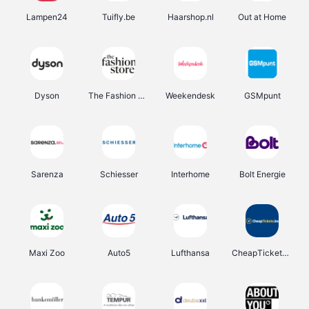
Lampen24
Tuifly.be
Haarshop.nl
Out at Home
Dyson
The Fashion Store
Weekendesk
GSMpunt
Sarenza
Schiesser
Interhome
Bolt Energie
Maxi Zoo
Auto5
Lufthansa
CheapTickets.be