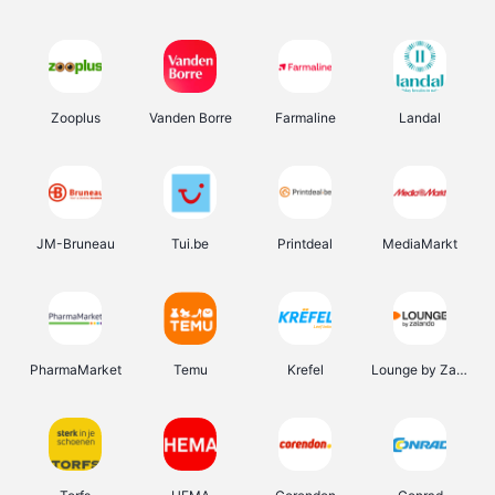
Zooplus
Vanden Borre
Farmaline
Landal
JM-Bruneau
Tui.be
Printdeal
MediaMarkt
PharmaMarket
Temu
Krefel
Lounge by Zalando