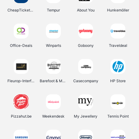
CheapTickets.be
Tempur
About You
Hunkemöller
Office-Deals
Winparts
Goboony
Traveldeal
Fleurop-Interflora
Barefoot & More
Casecompany
HP Store
Pizzahut.be
Weekendesk
My Jewellery
Tennis Point