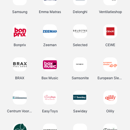
Samsung
Emma Matras
Delonghi
Ventilatieshop
Bonprix
Zeeman
Selected
CEWE
BRAX
Bax Music
Samsonite
European Sleeper
Centrum Voor Avondonderwijs
EasyToys
Sawiday
Oilily