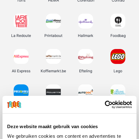
Torfs
HEMA
Corendon
Conrad
La Redoute
Printabout
Hallmark
Foodbag
Ali Express
Koffiemarkt.be
Efteling
Lego
Prijsvrij
Rowenta
Autodoc
De Online Drogist
Deze website maakt gebruik van cookies
We gebruiken cookies om content en advertenties te