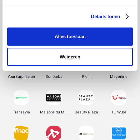
SupraBazar
Shein
Bergfreunde
Smartwatchbanden
Details tonen
Alles toestaan
Manutan
Pazzox
Wijnbeurs.be
HBM Machines
Weigeren
YourSurprise.be
Sunparks
Plein
Mayerline
Transavia
Maisons du Monde
Beauty Plaza
Tuifly.be