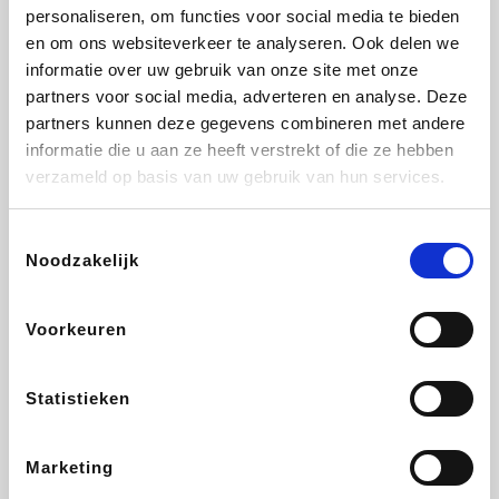
Vidaxl
Lampenlicht.be
Adidas
Hotels.com
personaliseren, om functies voor social media te bieden
en om ons websiteverkeer te analyseren. Ook delen we
informatie over uw gebruik van onze site met onze
partners voor social media, adverteren en analyse. Deze
partners kunnen deze gegevens combineren met andere
Plopsa
DectDirect
Medpets.be
All Accor
informatie die u aan ze heeft verstrekt of die ze hebben
verzameld op basis van uw gebruik van hun services.
Toestemmingsselectie
Noodzakelijk
Brussels Airlines
Wondr.Care
Wijnvoordeel.be
Disneyland Paris
Voorkeuren
ZEB
EuroGifts
Ibood
Get Your Guide
Statistieken
Marketing