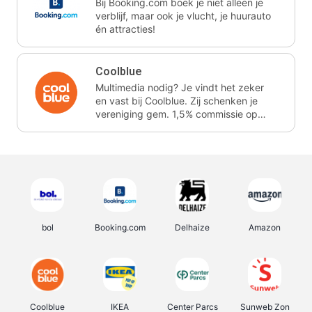
Bij Booking.com boek je niet alleen je
verblijf, maar ook je vlucht, je huurauto
én attracties!
Coolblue
Multimedia nodig? Je vindt het zeker
en vast bij Coolblue. Zij schenken je
vereniging gem. 1,5% commissie op
jouw aankoop.
bol
Booking.com
Delhaize
Amazon
Coolblue
IKEA
Center Parcs
Sunweb Zon