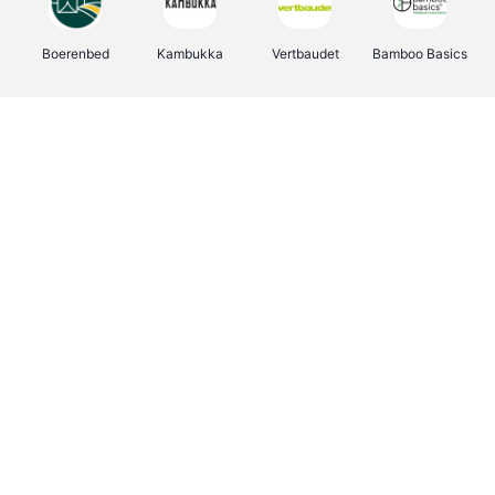
Boerenbed
Kambukka
Vertbaudet
Bamboo Basics
Viator
Deurklinkenshop
Joybuy
OTTO Office
Energie.be
Groepen.be
Name It
Shop like you Give A Damn
Expedia.be
Borgerhoff & Lamberigts
Myprotein
Albelli.be