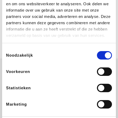
Geniet van eindeloze zomerdagen bij
en om ons websiteverkeer te analyseren. Ook delen we
Center Parcs. Boek nu je verblijf vanaf
informatie over uw gebruik van onze site met onze
€ 460 voor een 4 persoons Comfort
cottage voor 3 nachten. Ze schenken
partners voor social media, adverteren en analyse. Deze
je vereniging gem. 2,4% commissie.
partners kunnen deze gegevens combineren met andere
Coolblue
informatie die u aan ze heeft verstrekt of die ze hebben
Multimedia nodig? Je vindt het zeker
verzameld op basis van uw gebruik van hun services.
en vast bij Coolblue. Zij schenken je
vereniging gem. 1,5% commissie op
jouw aankoop.
Toestemmingsselectie
Noodzakelijk
Voorkeuren
ZEB
Get Your Guide
EuroGifts
Ibood
Statistieken
Marketing
Shein
Bergfreunde
SupraBazar
Smartwatchbanden