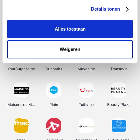
Details tonen
Alles toestaan
Pazzox
Wijnbeurs.be
Manutan
HBM Machines
Weigeren
YourSurprise.be
Sunparks
Mayerline
Transavia
Maisons du Monde
Plein
Tuifly.be
Beauty Plaza