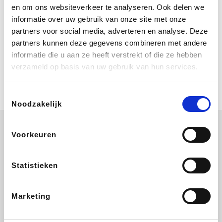
Geniet van eindeloze zomerdagen bij
en om ons websiteverkeer te analyseren. Ook delen we
Center Parcs. Boek nu je verblijf vanaf
informatie over uw gebruik van onze site met onze
€ 460 voor een 4 persoons Comfort
cottage voor 3 nachten. Ze schenken
partners voor social media, adverteren en analyse. Deze
je vereniging gem. 2,4% commissie.
partners kunnen deze gegevens combineren met andere
Coolblue
informatie die u aan ze heeft verstrekt of die ze hebben
Multimedia nodig? Je vindt het zeker
verzameld op basis van uw gebruik van hun services.
en vast bij Coolblue. Zij schenken je
vereniging gem. 1,5% commissie op
jouw aankoop.
Toestemmingsselectie
Noodzakelijk
Voorkeuren
EuroGifts
ZEB
Ibood
Get Your Guide
Statistieken
Marketing
Shein
Bergfreunde
SupraBazar
Smartwatchbanden