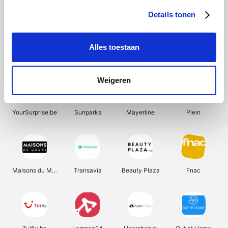
Details tonen
Alles toestaan
Manutan
Pazzox
Wijnbeurs.be
HBM Machines
Weigeren
YourSurprise.be
Sunparks
Mayerline
Plein
Maisons du Monde
Transavia
Beauty Plaza
Fnac