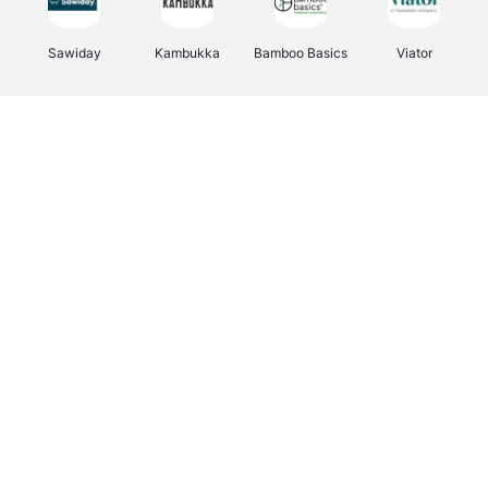
Sawiday
Kambukka
Bamboo Basics
Viator
Deurklinkenshop
Samsonite
Vertbaudet
OTTO Office
Energie.be
Joybuy
Groepen.be
Name It
Albelli.be
Borgerhoff & Lamberigts
Myprotein
JBL