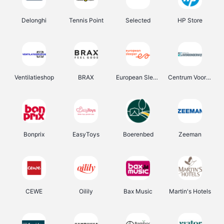
Delonghi
Tennis Point
Selected
HP Store
Ventilatieshop
BRAX
European Sleeper
Centrum Voor Avondonderwijs
Bonprix
EasyToys
Boerenbed
Zeeman
CEWE
Oilily
Bax Music
Martin's Hotels