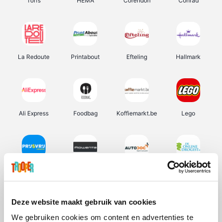
Torfs
HEMA
Corendon
Conrad
La Redoute
Printabout
Efteling
Hallmark
Ali Express
Foodbag
Koffiemarkt.be
Lego
Prijsvrij
Rowenta
Autodoc
De Online Drogist
Deze website maakt gebruik van cookies
We gebruiken cookies om content en advertenties te