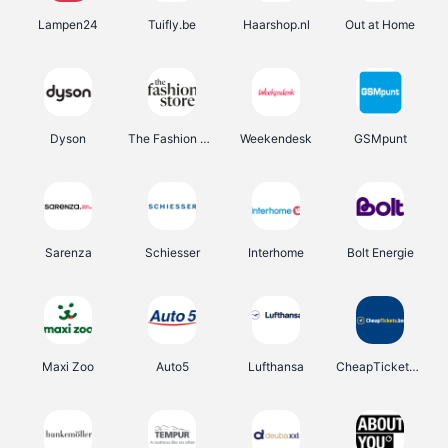
Lampen24
Tuifly.be
Haarshop.nl
Out at Home
Dyson
The Fashion Store
Weekendesk
GSMpunt
Sarenza
Schiesser
Interhome
Bolt Energie
Maxi Zoo
Auto5
Lufthansa
CheapTickets.be