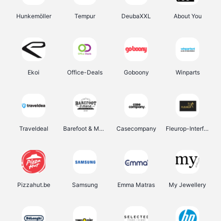
Hunkemöller
Tempur
DeubaXXL
About You
Ekoi
Office-Deals
Goboony
Winparts
Traveldeal
Barefoot & More
Casecompany
Fleurop-Interflora
Pizzahut.be
Samsung
Emma Matras
My Jewellery