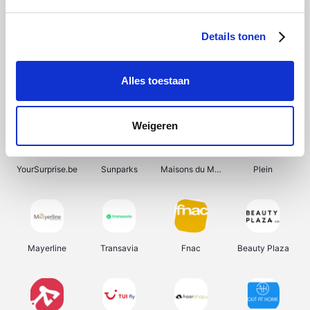
Shein
Bergfreunde
Pazzox
Smartwatchbanden
Details tonen
Alles toestaan
Manutan
Get Your Guide
Wijnbeurs.be
HBM Machines
Weigeren
YourSurprise.be
Sunparks
Maisons du Monde
Plein
Mayerline
Transavia
Fnac
Beauty Plaza