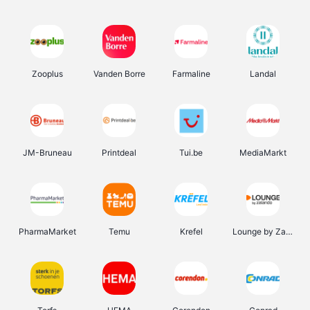
Zooplus
Vanden Borre
Farmaline
Landal
JM-Bruneau
Printdeal
Tui.be
MediaMarkt
PharmaMarket
Temu
Krefel
Lounge by Zalando