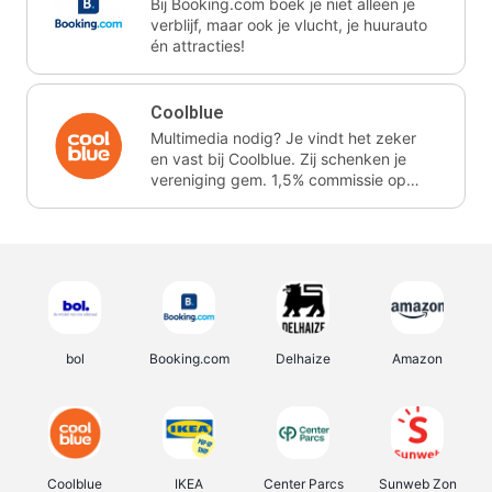
Bij Booking.com boek je niet alleen je
verblijf, maar ook je vlucht, je huurauto
én attracties!
Coolblue
Multimedia nodig? Je vindt het zeker
en vast bij Coolblue. Zij schenken je
vereniging gem. 1,5% commissie op
jouw aankoop.
bol
Booking.com
Delhaize
Amazon
Coolblue
IKEA
Center Parcs
Sunweb Zon