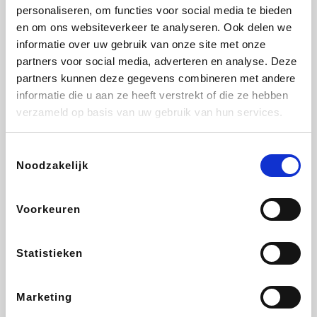
Vidaxl
Lampenlicht.be
Plopsa
Adidas
personaliseren, om functies voor social media te bieden
en om ons websiteverkeer te analyseren. Ook delen we
informatie over uw gebruik van onze site met onze
partners voor social media, adverteren en analyse. Deze
partners kunnen deze gegevens combineren met andere
Hotels.com
All Accor
Medpets.be
Brussels Airlines
informatie die u aan ze heeft verstrekt of die ze hebben
verzameld op basis van uw gebruik van hun services.
Toestemmingsselectie
Noodzakelijk
DectDirect
ZEB
Wondr.Care
Disneyland Paris
Voorkeuren
Wijnvoordeel.be
EuroGifts
Ibood
SupraBazar
Statistieken
Marketing