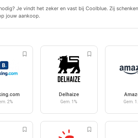
nodig? Je vindt het zeker en vast bij Coolblue. Zij schenke
op jouw aankoop.
king.com
Delhaize
Amaz
em.
2
%
Gem.
1
%
Gem.
1