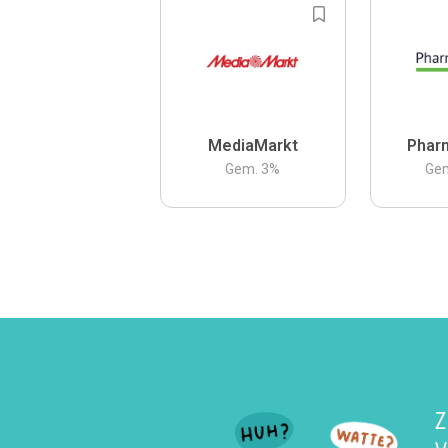
MediaMarkt
Phar
Gem.
3
%
Ge
Z