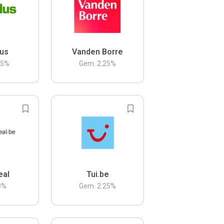
us
Vanden Borre
.5
%
Gem.
2.25
%
eal
Tui.be
3
%
Gem.
2.25
%