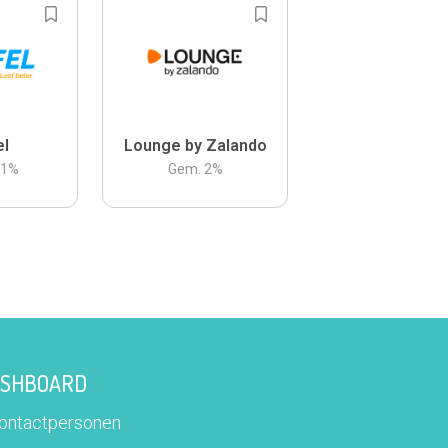
el
Lounge by Zalando
.1
%
Gem.
2
%
DASHBOARD
contactpersonen