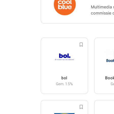
Multimedia 
commissie 
bol
Boo
Gem.
1.5
%
G