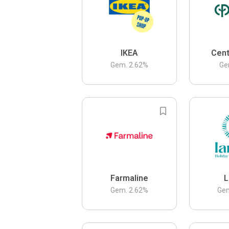
IKEA
Cent
Gem.
2.62
%
Ge
Farmaline
L
Gem.
2.62
%
Ge