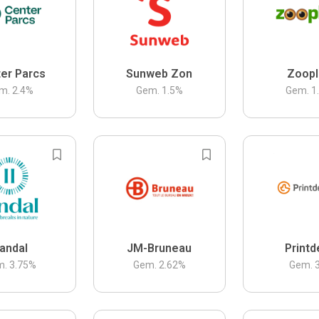
er Parcs
Sunweb Zon
Zoopl
m.
2.4
%
Gem.
1.5
%
Gem.
1
andal
JM-Bruneau
Printd
m.
3.75
%
Gem.
2.62
%
Gem.