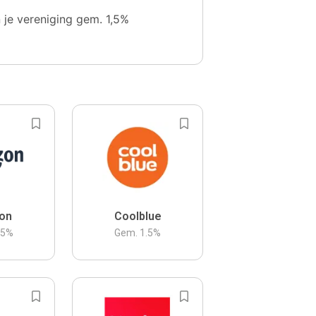
n je vereniging gem. 1,5%
on
Coolblue
.5
%
Gem.
1.5
%