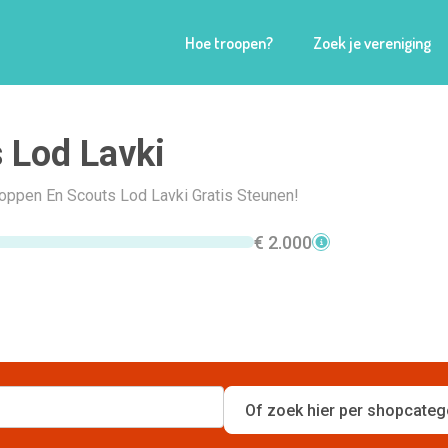
Hoe troopen?
Zoek je vereniging
 Lod Lavki
hoppen En Scouts Lod Lavki Gratis Steunen!
€ 2.000