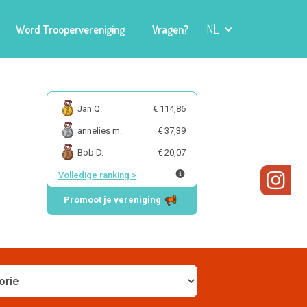
NL
Word Troopervereniging
Vragen?
Jan Q.
€ 114,86
annelies m.
€ 37,39
Bob D.
€ 20,07
Volledige ranking
>
Promoot je vereniging