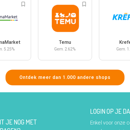
maMarket
Temu
Kref
m.
5.25
%
Gem.
2.62
%
Gem.
1
Ontdek meer dan 1.000 andere shops
LOGIN OP JE 
IT JE NOG MET
Enkel voor onze 