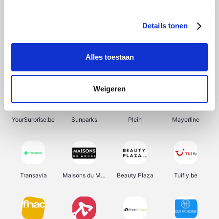
SupraBazar
Shein
Bergfreunde
Smartwatchbanden
Details tonen
Alles toestaan
Manutan
Pazzox
Wijnbeurs.be
HBM Machines
Weigeren
YourSurprise.be
Sunparks
Plein
Mayerline
Transavia
Maisons du Monde
Beauty Plaza
Tuifly.be