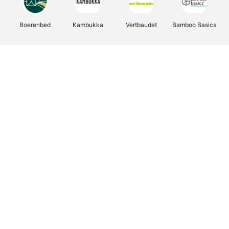
Boerenbed
Kambukka
Vertbaudet
Bamboo Basics
Viator
Deurklinkenshop
Joybuy
OTTO Office
Energie.be
Groepen.be
Name It
Shop like you Give A Damn
Expedia.be
Borgerhoff & Lamberigts
Myprotein
Albelli.be