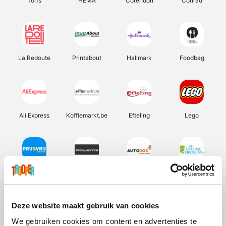
Torfs
HEMA
Corendon
Conrad
La Redoute
Printabout
Hallmark
Foodbag
Ali Express
Koffiemarkt.be
Efteling
Lego
Prijsvrij
Rowenta
Autodoc
De Online Drogist
Deze website maakt gebruik van cookies
We gebruiken cookies om content en advertenties te