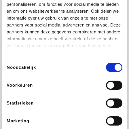
Vidaxl
Lampenlicht.be
Adidas
Hotels.com
personaliseren, om functies voor social media te bieden
en om ons websiteverkeer te analyseren. Ook delen we
informatie over uw gebruik van onze site met onze
partners voor social media, adverteren en analyse. Deze
partners kunnen deze gegevens combineren met andere
Plopsa
DectDirect
Medpets.be
All Accor
informatie die u aan ze heeft verstrekt of die ze hebben
verzameld op basis van uw gebruik van hun services.
Toestemmingsselectie
Noodzakelijk
Brussels Airlines
Wondr.Care
Wijnvoordeel.be
Disneyland Paris
Voorkeuren
ZEB
EuroGifts
Ibood
Get Your Guide
Statistieken
Marketing