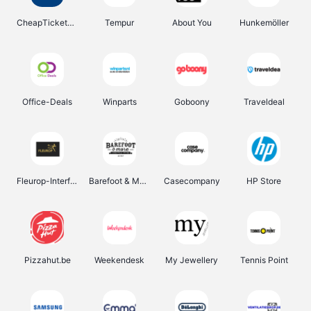
CheapTickets.be
Tempur
About You
Hunkemöller
Office-Deals
Winparts
Goboony
Traveldeal
Fleurop-Interflora
Barefoot & More
Casecompany
HP Store
Pizzahut.be
Weekendesk
My Jewellery
Tennis Point