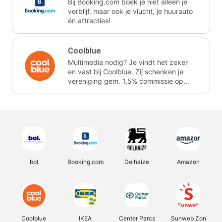
Bij Booking.com boek je niet alleen je
verblijf, maar ook je vlucht, je huurauto
én attracties!
Coolblue
Multimedia nodig? Je vindt het zeker
en vast bij Coolblue. Zij schenken je
vereniging gem. 1,5% commissie op
jouw aankoop.
bol
Booking.com
Delhaize
Amazon
Coolblue
IKEA
Center Parcs
Sunweb Zon