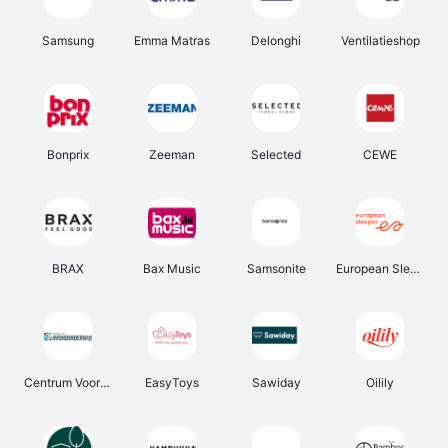
Samsung
Emma Matras
Delonghi
Ventilatieshop
Bonprix
Zeeman
Selected
CEWE
BRAX
Bax Music
Samsonite
European Sleeper
Centrum Voor Avondonderwijs
EasyToys
Sawiday
Oilily