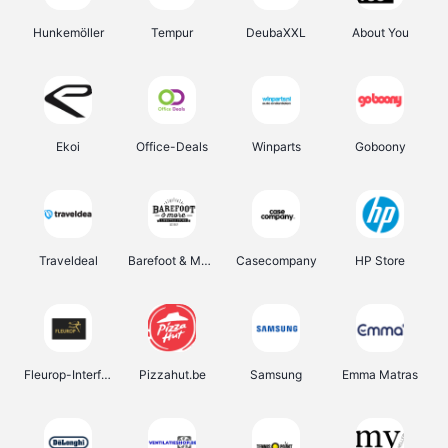
Hunkemöller
Tempur
DeubaXXL
About You
Ekoi
Office-Deals
Winparts
Goboony
Traveldeal
Barefoot & More
Casecompany
HP Store
Fleurop-Interflora
Pizzahut.be
Samsung
Emma Matras