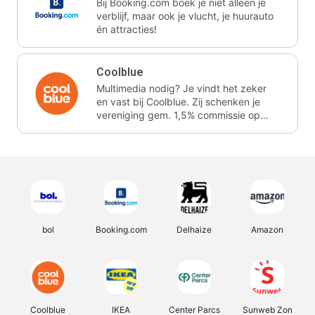
Bij Booking.com boek je niet alleen je
verblijf, maar ook je vlucht, je huurauto
én attracties!
Coolblue
Multimedia nodig? Je vindt het zeker
en vast bij Coolblue. Zij schenken je
vereniging gem. 1,5% commissie op
jouw aankoop.
bol
Booking.com
Delhaize
Amazon
Coolblue
IKEA
Center Parcs
Sunweb Zon