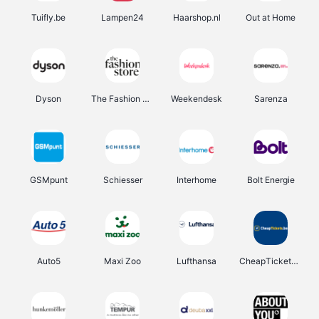
Tuifly.be
Lampen24
Haarshop.nl
Out at Home
Dyson
The Fashion Store
Weekendesk
Sarenza
GSMpunt
Schiesser
Interhome
Bolt Energie
Auto5
Maxi Zoo
Lufthansa
CheapTickets.be