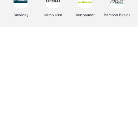
Sawiday
Kambukka
Vertbaudet
Bamboo Basics
Viator
Deurklinkenshop
Samsonite
OTTO Office
Energie.be
Groepen.be
Name It
Albelli.be
Joybuy
Borgerhoff & Lamberigts
Myprotein
JBL