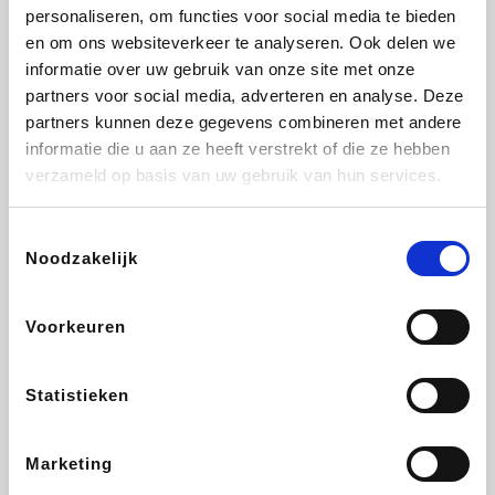
Vidaxl
Plopsa
Lampenlicht.be
Adidas
personaliseren, om functies voor social media te bieden
en om ons websiteverkeer te analyseren. Ook delen we
informatie over uw gebruik van onze site met onze
partners voor social media, adverteren en analyse. Deze
partners kunnen deze gegevens combineren met andere
Hotels.com
All Accor
Brussels Airlines
Medpets.be
informatie die u aan ze heeft verstrekt of die ze hebben
verzameld op basis van uw gebruik van hun services.
Toestemmingsselectie
Noodzakelijk
DectDirect
Wijnvoordeel.be
Wondr.Care
ZEB
Voorkeuren
Disneyland Paris
EuroGifts
Ibood
SupraBazar
Statistieken
Marketing