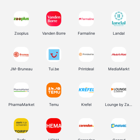
Zooplus
Vanden Borre
Farmaline
Landal
JM-Bruneau
Tui.be
Printdeal
MediaMarkt
PharmaMarket
Temu
Krefel
Lounge by Zalando