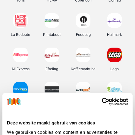
Torfs
HEMA
Corendon
Conrad
La Redoute
Printabout
Foodbag
Hallmark
Ali Express
Efteling
Koffiemarkt.be
Lego
Prijsvrij
Rowenta
Autodoc
De Online Drogist
Deze website maakt gebruik van cookies
We gebruiken cookies om content en advertenties te