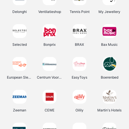
Delonghi
Ventilatieshop
Tennis Point
My Jewellery
Selected
Bonprix
BRAX
Bax Music
European Sleeper
Centrum Voor Avondonderwijs
EasyToys
Boerenbed
Zeeman
CEWE
Oilily
Martin's Hotels