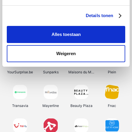
Shein
Get Your Guide
Bergfreunde
Pazzox
Details tonen
Alles toestaan
Smartwatchbanden
Manutan
Wijnbeurs.be
HBM Machines
Weigeren
YourSurprise.be
Sunparks
Maisons du Monde
Plein
Transavia
Mayerline
Beauty Plaza
Fnac