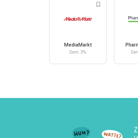
MediaMarkt
Phar
Gem.
3
%
Ge
Z