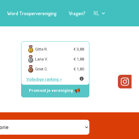
NL
Word Troopervereniging
Vragen?
Gitte R.
€ 3,88
Lana V.
€ 1,88
Griet C.
€ 1,80
Volledige ranking
>
Promoot je vereniging