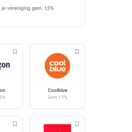
n je vereniging gem. 1,5%
on
Coolblue
.5
%
Gem.
1.5
%