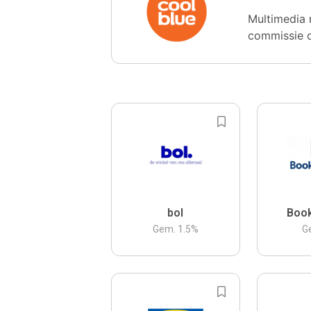
Multimedia 
commissie 
bol
Boo
Gem.
1.5
%
G