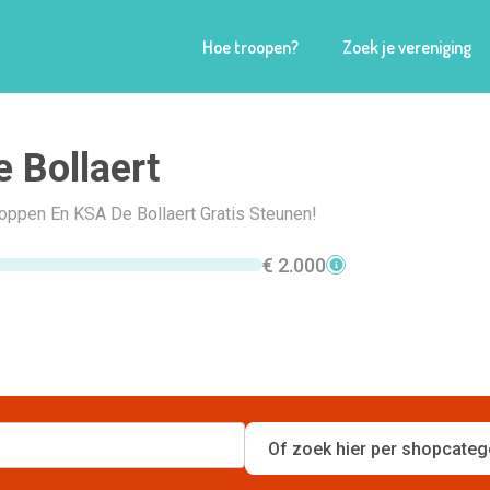
Hoe troopen?
Zoek je vereniging
 Bollaert
hoppen En KSA De Bollaert Gratis Steunen!
€ 2.000