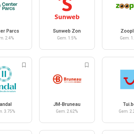
er Parcs
Sunweb Zon
Zoopl
m.
2.4
%
Gem.
1.5
%
Gem.
1
andal
JM-Bruneau
Tui.
m.
3.75
%
Gem.
2.62
%
Gem.
2.