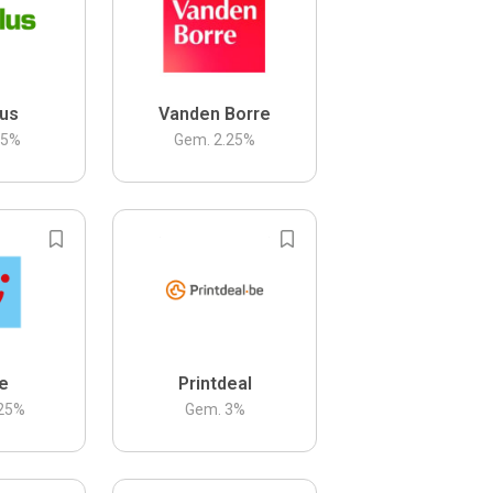
us
Vanden Borre
.5
%
Gem.
2.25
%
be
Printdeal
25
%
Gem.
3
%