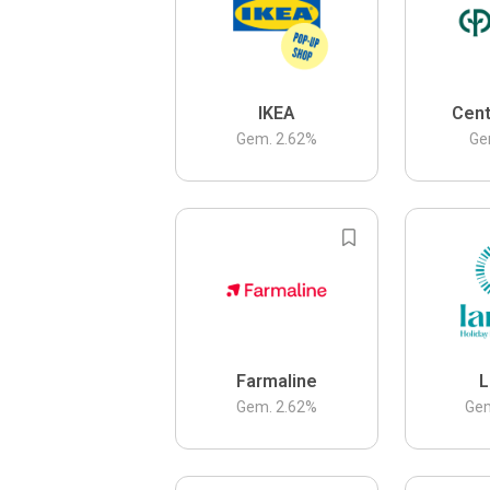
IKEA
Cent
Gem.
2.62
%
Ge
Farmaline
L
Gem.
2.62
%
Ge