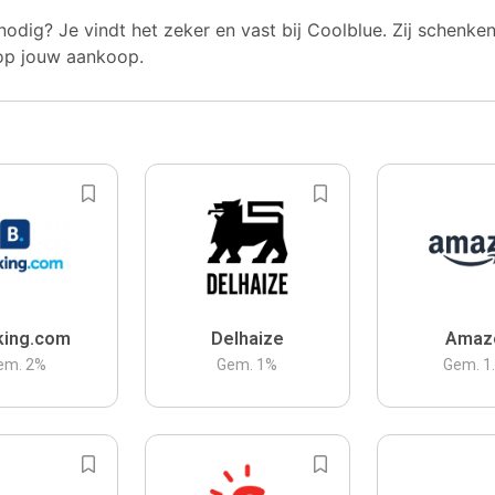
nodig? Je vindt het zeker en vast bij Coolblue. Zij schenke
op jouw aankoop.
king.com
Delhaize
Amaz
em.
2
%
Gem.
1
%
Gem.
1