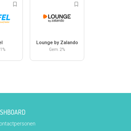
el
Lounge by Zalando
.1
%
Gem.
2
%
DASHBOARD
contactpersonen