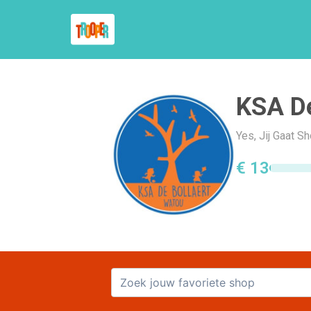
KSA De
Yes, Jij Gaat S
€ 13