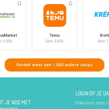
maMarket
Temu
Kref
m.
5.25
%
Gem.
2.62
%
Gem.
1
Ontdek meer dan 1.000 andere shops
LOGIN OP JE 
IT JE NOG MET
Enkel voor onze 