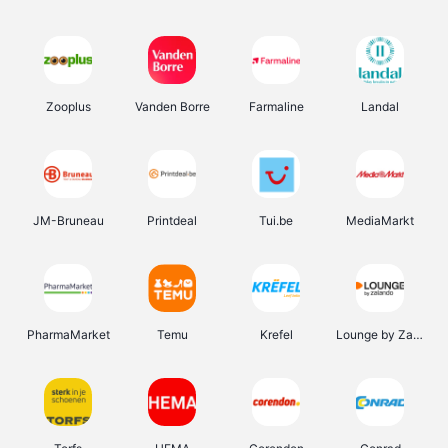
Zooplus
Vanden Borre
Farmaline
Landal
JM-Bruneau
Printdeal
Tui.be
MediaMarkt
PharmaMarket
Temu
Krefel
Lounge by Zalando