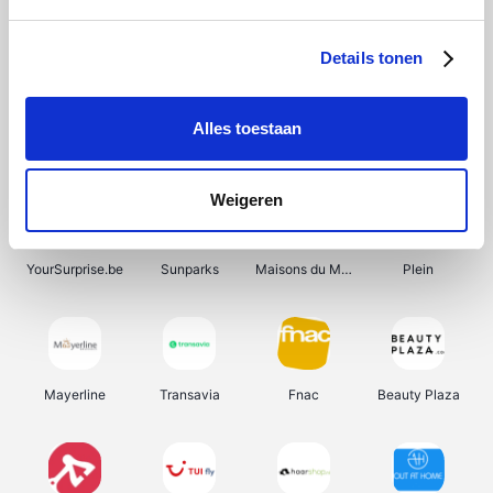
Shein
Bergfreunde
Pazzox
Smartwatchbanden
Details tonen
Alles toestaan
Manutan
Get Your Guide
Wijnbeurs.be
HBM Machines
Weigeren
YourSurprise.be
Sunparks
Maisons du Monde
Plein
Mayerline
Transavia
Fnac
Beauty Plaza