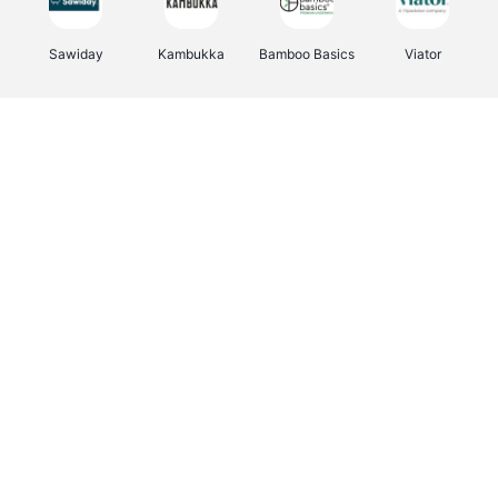
Sawiday
Kambukka
Bamboo Basics
Viator
Deurklinkenshop
Samsonite
Vertbaudet
OTTO Office
Energie.be
Joybuy
Groepen.be
Name It
Albelli.be
Borgerhoff & Lamberigts
Myprotein
JBL