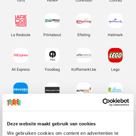
Torfs
HEMA
Corendon
Conrad
La Redoute
Printabout
Efteling
Hallmark
Ali Express
Foodbag
Koffiemarkt.be
Lego
Prijsvrij
Rowenta
Autodoc
De Online Drogist
Deze website maakt gebruik van cookies
We gebruiken cookies om content en advertenties te