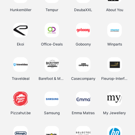
Hunkemöller
Tempur
DeubaXXL
About You
Ekoi
Office-Deals
Goboony
Winparts
Traveldeal
Barefoot & More
Casecompany
Fleurop-Interflora
Pizzahut.be
Samsung
Emma Matras
My Jewellery