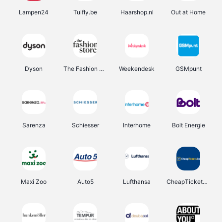
Lampen24
Tuifly.be
Haarshop.nl
Out at Home
Dyson
The Fashion Store
Weekendesk
GSMpunt
Sarenza
Schiesser
Interhome
Bolt Energie
Maxi Zoo
Auto5
Lufthansa
CheapTickets.be