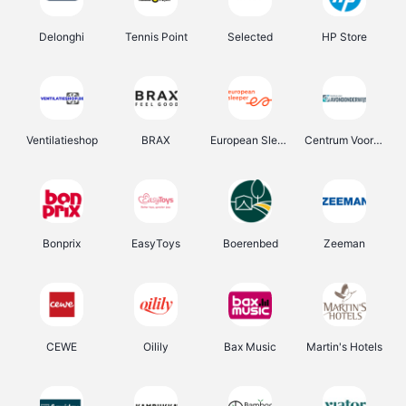
Delonghi
Tennis Point
Selected
HP Store
Ventilatieshop
BRAX
European Sleeper
Centrum Voor Avondonderwijs
Bonprix
EasyToys
Boerenbed
Zeeman
CEWE
Oilily
Bax Music
Martin's Hotels