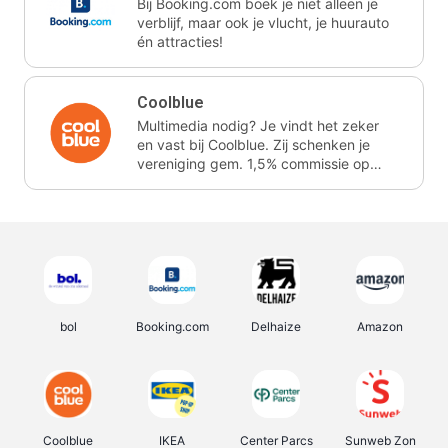
Bij Booking.com boek je niet alleen je
verblijf, maar ook je vlucht, je huurauto
én attracties!
Coolblue
Multimedia nodig? Je vindt het zeker
en vast bij Coolblue. Zij schenken je
vereniging gem. 1,5% commissie op
jouw aankoop.
bol
Booking.com
Delhaize
Amazon
Coolblue
IKEA
Center Parcs
Sunweb Zon