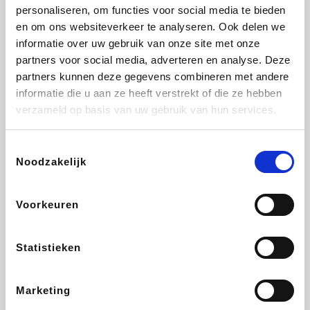
Vidaxl
Lampenlicht.be
Plopsa
Adidas
personaliseren, om functies voor social media te bieden
en om ons websiteverkeer te analyseren. Ook delen we
informatie over uw gebruik van onze site met onze
partners voor social media, adverteren en analyse. Deze
partners kunnen deze gegevens combineren met andere
Hotels.com
All Accor
Medpets.be
Brussels Airlines
informatie die u aan ze heeft verstrekt of die ze hebben
verzameld op basis van uw gebruik van hun services.
Toestemmingsselectie
Noodzakelijk
DectDirect
ZEB
Wondr.Care
Disneyland Paris
Voorkeuren
Wijnvoordeel.be
EuroGifts
Ibood
SupraBazar
Statistieken
Marketing