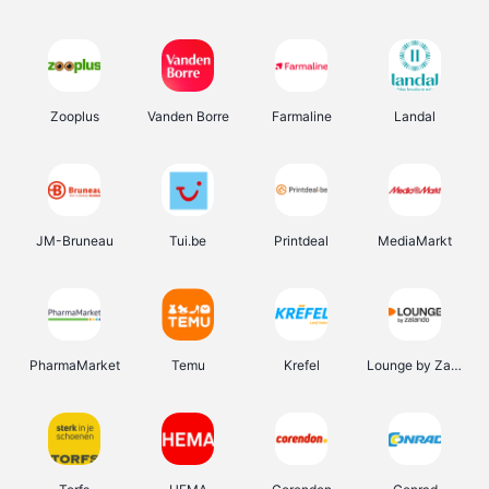
Zooplus
Vanden Borre
Farmaline
Landal
JM-Bruneau
Tui.be
Printdeal
MediaMarkt
PharmaMarket
Temu
Krefel
Lounge by Zalando