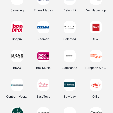
Samsung
Emma Matras
Delonghi
Ventilatieshop
Bonprix
Zeeman
Selected
CEWE
BRAX
Bax Music
Samsonite
European Sleeper
Centrum Voor Avondonderwijs
EasyToys
Sawiday
Oilily