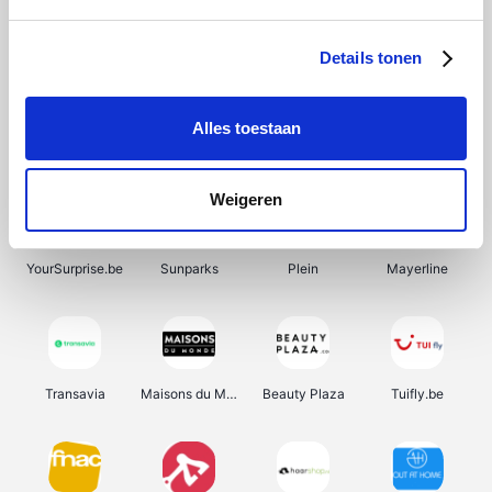
SupraBazar
Shein
Bergfreunde
Smartwatchbanden
Details tonen
Alles toestaan
Manutan
Pazzox
Wijnbeurs.be
HBM Machines
Weigeren
YourSurprise.be
Sunparks
Plein
Mayerline
Transavia
Maisons du Monde
Beauty Plaza
Tuifly.be