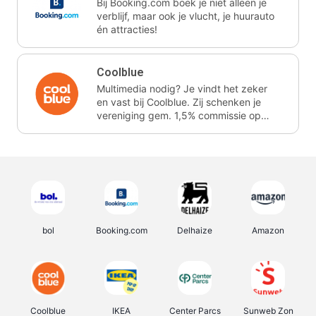
Bij Booking.com boek je niet alleen je
verblijf, maar ook je vlucht, je huurauto
én attracties!
Coolblue
Multimedia nodig? Je vindt het zeker
en vast bij Coolblue. Zij schenken je
vereniging gem. 1,5% commissie op
jouw aankoop.
bol
Booking.com
Delhaize
Amazon
Coolblue
IKEA
Center Parcs
Sunweb Zon