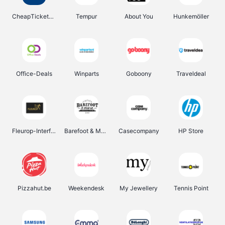
CheapTickets.be
Tempur
About You
Hunkemöller
Office-Deals
Winparts
Goboony
Traveldeal
Fleurop-Interflora
Barefoot & More
Casecompany
HP Store
Pizzahut.be
Weekendesk
My Jewellery
Tennis Point