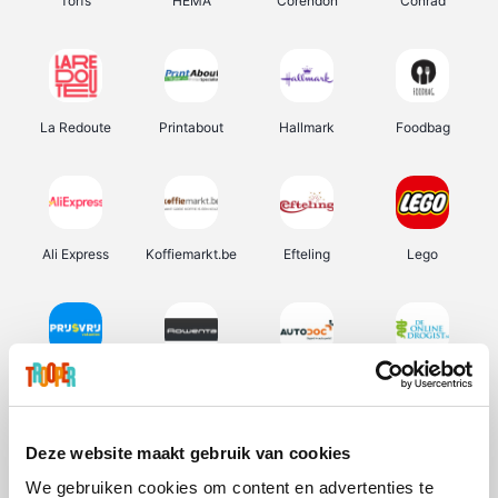
Torfs
HEMA
Corendon
Conrad
La Redoute
Printabout
Hallmark
Foodbag
Ali Express
Koffiemarkt.be
Efteling
Lego
Prijsvrij
Rowenta
Autodoc
De Online Drogist
Deze website maakt gebruik van cookies
We gebruiken cookies om content en advertenties te