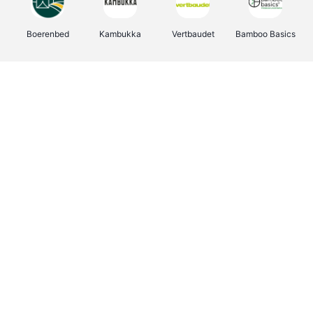
Boerenbed
Kambukka
Vertbaudet
Bamboo Basics
Viator
Deurklinkenshop
Joybuy
OTTO Office
Energie.be
Groepen.be
Name It
Shop like you Give A Damn
Expedia.be
Borgerhoff & Lamberigts
Myprotein
Albelli.be