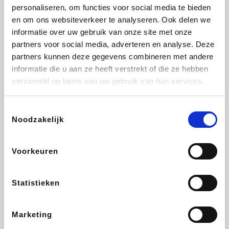
Vidaxl
Lampenlicht.be
Adidas
Hotels.com
personaliseren, om functies voor social media te bieden
en om ons websiteverkeer te analyseren. Ook delen we
informatie over uw gebruik van onze site met onze
partners voor social media, adverteren en analyse. Deze
partners kunnen deze gegevens combineren met andere
Plopsa
DectDirect
Medpets.be
All Accor
informatie die u aan ze heeft verstrekt of die ze hebben
verzameld op basis van uw gebruik van hun services.
Toestemmingsselectie
Noodzakelijk
Brussels Airlines
Wondr.Care
Wijnvoordeel.be
Disneyland Paris
Voorkeuren
ZEB
EuroGifts
Ibood
Get Your Guide
Statistieken
Marketing