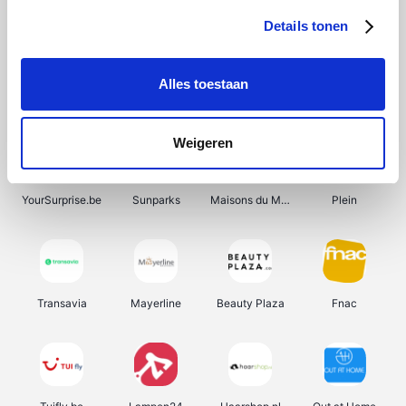
Details tonen
Alles toestaan
Smartwatchbanden
Manutan
Wijnbeurs.be
HBM Machines
Weigeren
YourSurprise.be
Sunparks
Maisons du Monde
Plein
Transavia
Mayerline
Beauty Plaza
Fnac