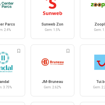
er Parcs
Sunweb Zon
Zoopl
m.
2.4
%
Gem.
1.5
%
Gem.
1
andal
JM-Bruneau
Tui.
m.
3.75
%
Gem.
2.62
%
Gem.
2.