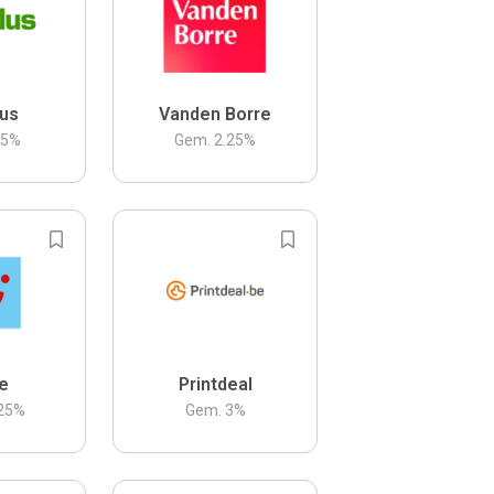
us
Vanden Borre
.5
%
Gem.
2.25
%
be
Printdeal
25
%
Gem.
3
%