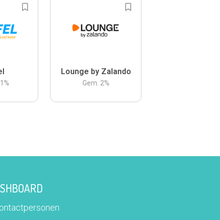
el
Lounge by Zalando
.1
%
Gem.
2
%
DASHBOARD
contactpersonen