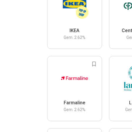
IKEA
Cent
Gem.
2.62
%
Ge
Farmaline
L
Gem.
2.62
%
Ge