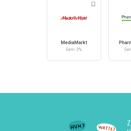
MediaMarkt
Phar
Gem.
3
%
Ge
Z