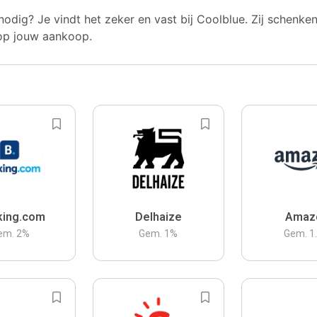
nodig? Je vindt het zeker en vast bij Coolblue. Zij schenke
op jouw aankoop.
king.com
Delhaize
Amaz
em.
2
%
Gem.
1
%
Gem.
1