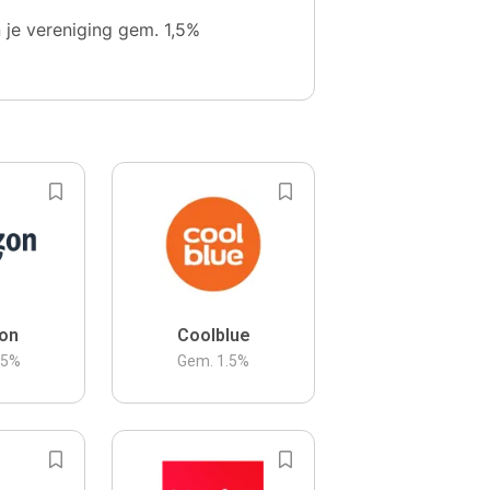
n je vereniging gem. 1,5%
on
Coolblue
.5
%
Gem.
1.5
%