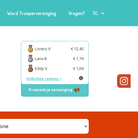
NL
Word Troopervereniging
Vragen?
Lorenz V.
€ 12,40
Lana B.
€ 1,79
Eddy V.
€ 1,04
Volledige ranking
>
Promoot je vereniging