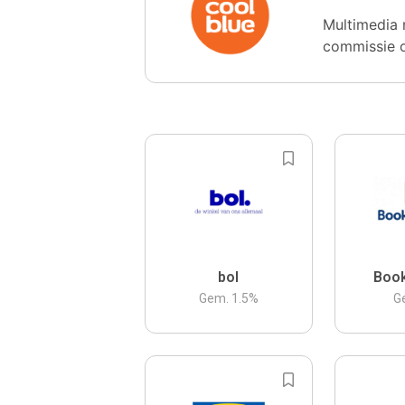
Multimedia 
commissie 
bol
Boo
Gem.
1.5
%
G