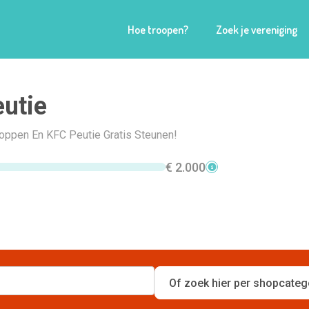
Hoe troopen?
Zoek je vereniging
utie
hoppen En KFC Peutie Gratis Steunen!
€ 2.000