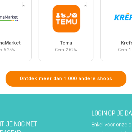
maMarket
Temu
Kref
m.
5.25
%
Gem.
2.62
%
Gem.
1
Ontdek meer dan 1.000 andere shops
LOGIN OP JE 
IT JE NOG MET
Enkel voor onze 