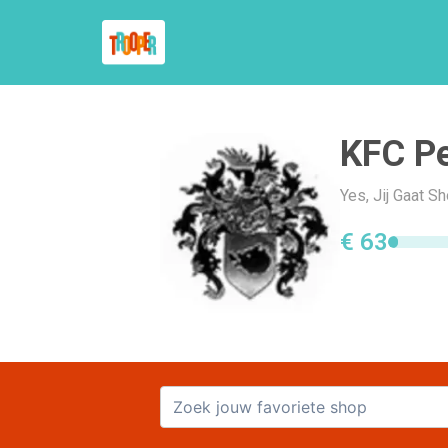
KFC Pe
Yes, Jij Gaat S
€ 63