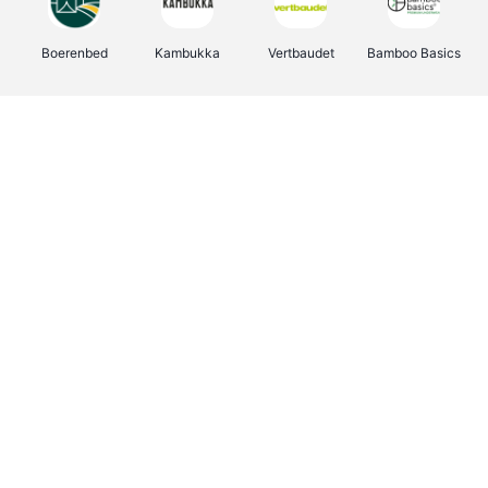
Boerenbed
Kambukka
Vertbaudet
Bamboo Basics
Viator
Deurklinkenshop
Joybuy
OTTO Office
Energie.be
Groepen.be
Name It
Shop like you Give A Damn
Expedia.be
Borgerhoff & Lamberigts
Myprotein
Albelli.be