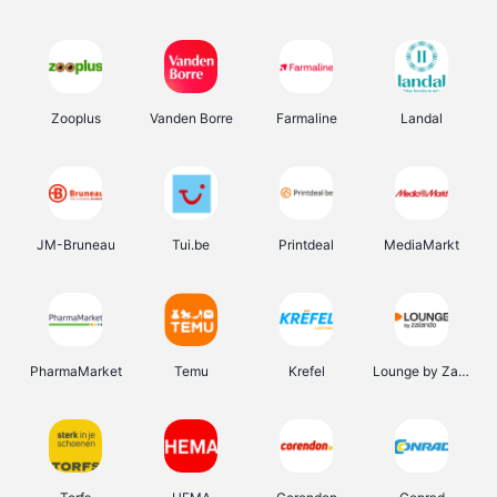
Zooplus
Vanden Borre
Farmaline
Landal
JM-Bruneau
Tui.be
Printdeal
MediaMarkt
PharmaMarket
Temu
Krefel
Lounge by Zalando