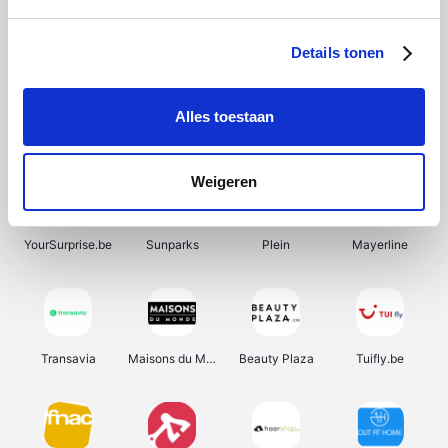
SupraBazar
Shein
Bergfreunde
Smartwatchbanden
Details tonen
Alles toestaan
Manutan
Pazzox
Wijnbeurs.be
HBM Machines
Weigeren
YourSurprise.be
Sunparks
Plein
Mayerline
Transavia
Maisons du Monde
Beauty Plaza
Tuifly.be