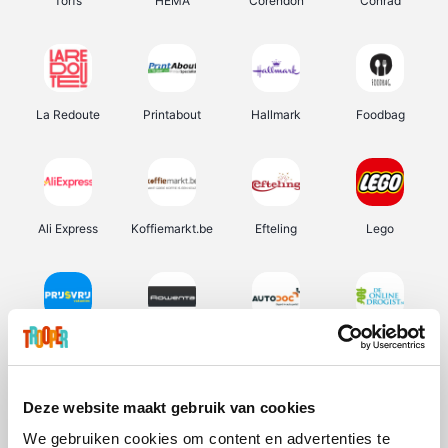
Torfs
HEMA
Corendon
Conrad
La Redoute
Printabout
Hallmark
Foodbag
Ali Express
Koffiemarkt.be
Efteling
Lego
Prijsvrij
Rowenta
Autodoc
De Online Drogist
Deze website maakt gebruik van cookies
We gebruiken cookies om content en advertenties te