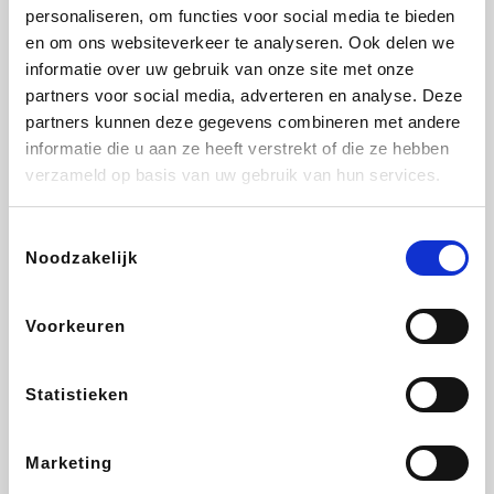
Vidaxl
Lampenlicht.be
Adidas
Hotels.com
personaliseren, om functies voor social media te bieden
en om ons websiteverkeer te analyseren. Ook delen we
informatie over uw gebruik van onze site met onze
partners voor social media, adverteren en analyse. Deze
partners kunnen deze gegevens combineren met andere
Plopsa
DectDirect
Medpets.be
All Accor
informatie die u aan ze heeft verstrekt of die ze hebben
verzameld op basis van uw gebruik van hun services.
Toestemmingsselectie
Noodzakelijk
Brussels Airlines
Wondr.Care
Wijnvoordeel.be
Disneyland Paris
Voorkeuren
EuroGifts
ZEB
Ibood
Get Your Guide
Statistieken
Marketing