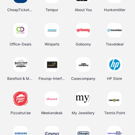
CheapTickets.be
Tempur
About You
Hunkemöller
Office-Deals
Winparts
Goboony
Traveldeal
Barefoot & More
Fleurop-Interflora
Casecompany
HP Store
Pizzahut.be
Weekendesk
My Jewellery
Tennis Point