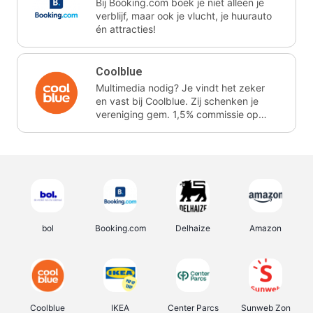
Bij Booking.com boek je niet alleen je
verblijf, maar ook je vlucht, je huurauto
én attracties!
Coolblue
Multimedia nodig? Je vindt het zeker
en vast bij Coolblue. Zij schenken je
vereniging gem. 1,5% commissie op
jouw aankoop.
bol
Booking.com
Delhaize
Amazon
Coolblue
IKEA
Center Parcs
Sunweb Zon