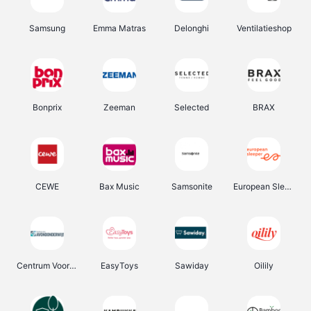
Samsung
Emma Matras
Delonghi
Ventilatieshop
Bonprix
Zeeman
Selected
BRAX
CEWE
Bax Music
Samsonite
European Sleeper
Centrum Voor Avondonderwijs
EasyToys
Sawiday
Oilily