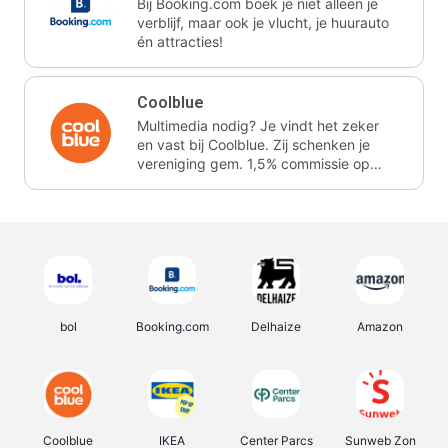
Bij Booking.com boek je niet alleen je
verblijf, maar ook je vlucht, je huurauto
én attracties!
Coolblue
Multimedia nodig? Je vindt het zeker
en vast bij Coolblue. Zij schenken je
vereniging gem. 1,5% commissie op
jouw aankoop.
bol
Booking.com
Delhaize
Amazon
Coolblue
IKEA
Center Parcs
Sunweb Zon