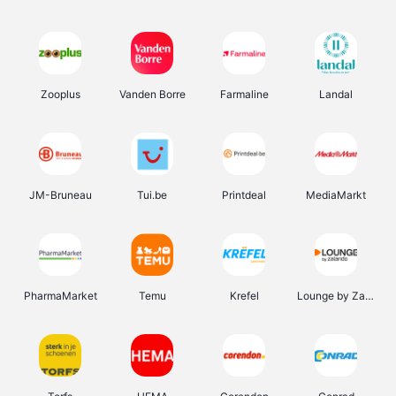
Zooplus
Vanden Borre
Farmaline
Landal
JM-Bruneau
Tui.be
Printdeal
MediaMarkt
PharmaMarket
Temu
Krefel
Lounge by Zalando