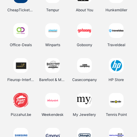
CheapTickets.be
Tempur
About You
Hunkemöller
Office-Deals
Winparts
Goboony
Traveldeal
Fleurop-Interflora
Barefoot & More
Casecompany
HP Store
Pizzahut.be
Weekendesk
My Jewellery
Tennis Point