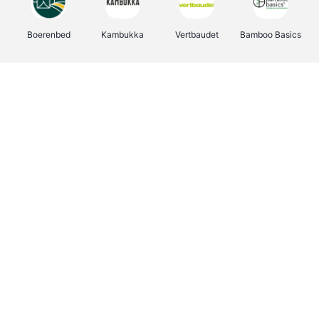
Boerenbed
Kambukka
Vertbaudet
Bamboo Basics
Viator
Deurklinkenshop
Joybuy
OTTO Office
Energie.be
Groepen.be
Name It
Shop like you Give A Damn
Expedia.be
Borgerhoff & Lamberigts
Myprotein
Albelli.be