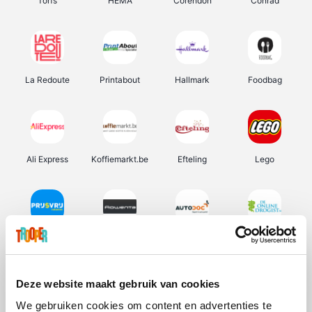
Torfs
HEMA
Corendon
Conrad
La Redoute
Printabout
Hallmark
Foodbag
Ali Express
Koffiemarkt.be
Efteling
Lego
Prijsvrij
Rowenta
Autodoc
De Online Drogist
Deze website maakt gebruik van cookies
We gebruiken cookies om content en advertenties te