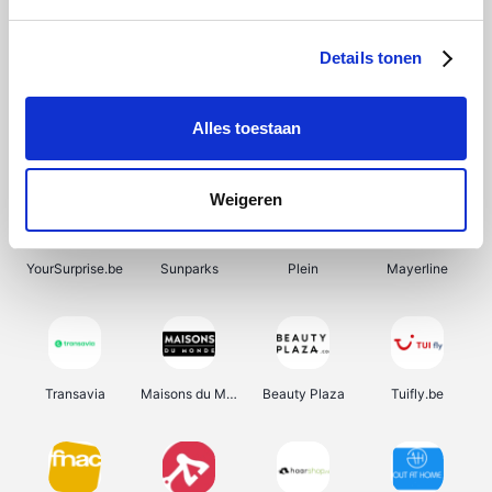
SupraBazar
Shein
Bergfreunde
Smartwatchbanden
Details tonen
Alles toestaan
Manutan
Pazzox
Wijnbeurs.be
HBM Machines
Weigeren
YourSurprise.be
Sunparks
Plein
Mayerline
Transavia
Maisons du Monde
Beauty Plaza
Tuifly.be