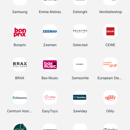
Samsung
Emma Matras
Delonghi
Ventilatieshop
Bonprix
Zeeman
Selected
CEWE
BRAX
Bax Music
Samsonite
European Sleeper
Centrum Voor Avondonderwijs
EasyToys
Sawiday
Oilily