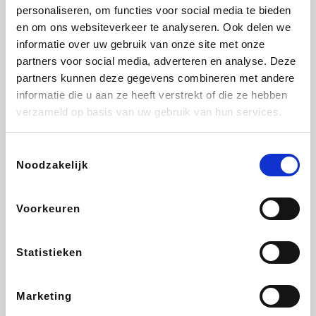
Vidaxl
Lampenlicht.be
Adidas
Hotels.com
personaliseren, om functies voor social media te bieden
en om ons websiteverkeer te analyseren. Ook delen we
informatie over uw gebruik van onze site met onze
partners voor social media, adverteren en analyse. Deze
partners kunnen deze gegevens combineren met andere
Plopsa
DectDirect
Medpets.be
All Accor
informatie die u aan ze heeft verstrekt of die ze hebben
verzameld op basis van uw gebruik van hun services.
Toestemmingsselectie
Noodzakelijk
Brussels Airlines
Wondr.Care
Wijnvoordeel.be
Disneyland Paris
Voorkeuren
ZEB
EuroGifts
Ibood
Get Your Guide
Statistieken
Marketing