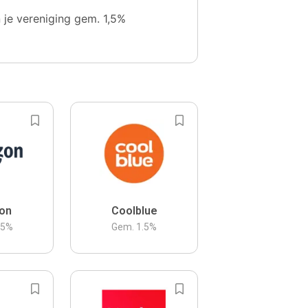
n je vereniging gem. 1,5%
on
Coolblue
.5
%
Gem.
1.5
%