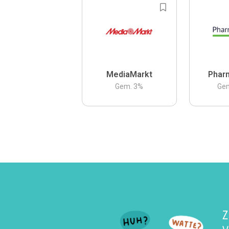
MediaMarkt
Phar
Gem.
3
%
Ge
Z