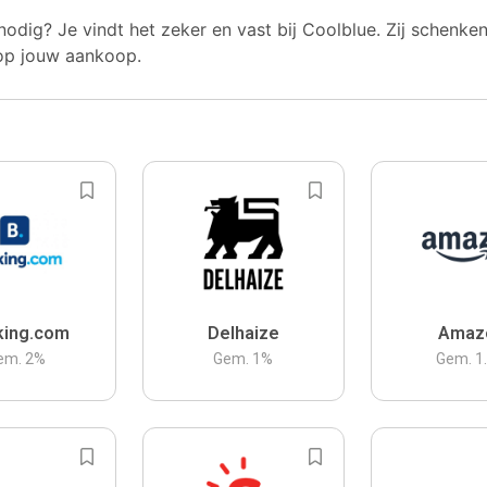
nodig? Je vindt het zeker en vast bij Coolblue. Zij schenke
op jouw aankoop.
king.com
Delhaize
Amaz
em.
2
%
Gem.
1
%
Gem.
1