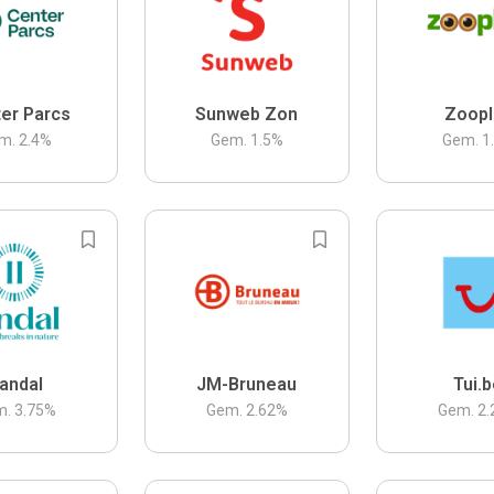
er Parcs
Sunweb Zon
Zoopl
m.
2.4
%
Gem.
1.5
%
Gem.
1
andal
JM-Bruneau
Tui.
m.
3.75
%
Gem.
2.62
%
Gem.
2.