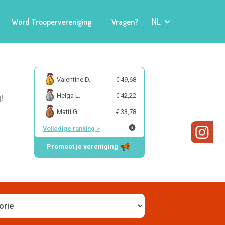
NL
Word Troopervereniging
Vragen?
Valentine D.
€ 49,68
Helga L.
€ 42,22
j!
Matti G.
€ 33,78
Volledige ranking
>
Promoot je vereniging