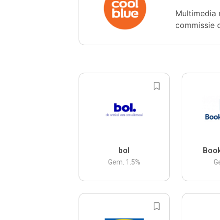
Multimedia 
commissie 
bol
Boo
Gem.
1.5
%
G