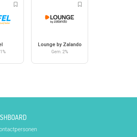
el
Lounge by Zalando
.1
%
Gem.
2
%
DASHBOARD
contactpersonen