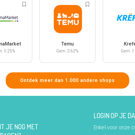
maMarket
Temu
Kref
m.
5.25
%
Gem.
2.62
%
Gem.
1
Ontdek meer dan 1.000 andere shops
LOGIN OP JE 
IT JE NOG MET
Enkel voor onze 