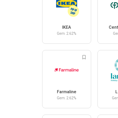
IKEA
Cent
Gem.
2.62
%
Ge
Farmaline
L
Gem.
2.62
%
Ge