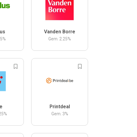
us
Vanden Borre
.5
%
Gem.
2.25
%
be
Printdeal
25
%
Gem.
3
%