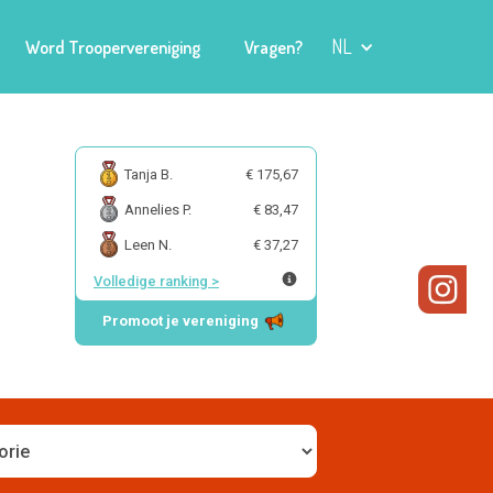
NL
Word Troopervereniging
Vragen?
Tanja B.
€ 175,67
Annelies P.
€ 83,47
Leen N.
€ 37,27
Volledige ranking
>
Promoot je vereniging