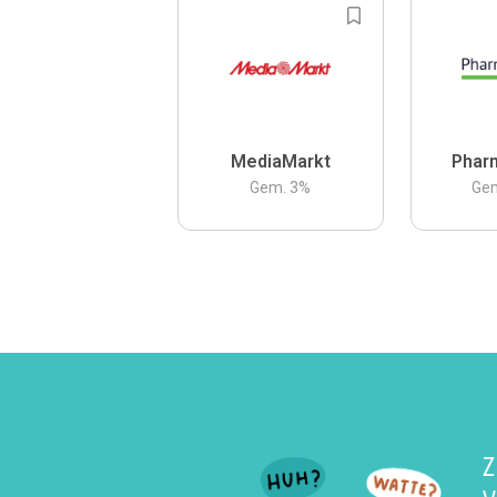
MediaMarkt
Phar
Gem.
3
%
Ge
Z