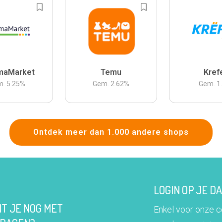
maMarket
Temu
Kref
m.
5.25
%
Gem.
2.62
%
Gem.
1
Ontdek meer dan 1.000 andere shops
LOGIN OP JE 
IT JE NOG MET
Enkel voor onze 