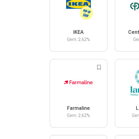
IKEA
Cent
Gem.
2.62
%
Ge
Farmaline
L
Gem.
2.62
%
Ge