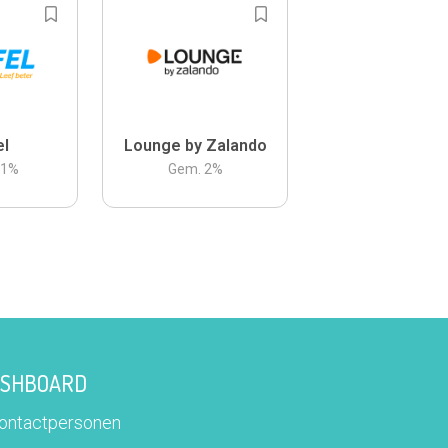
el
Lounge by Zalando
.1
%
Gem.
2
%
DASHBOARD
contactpersonen