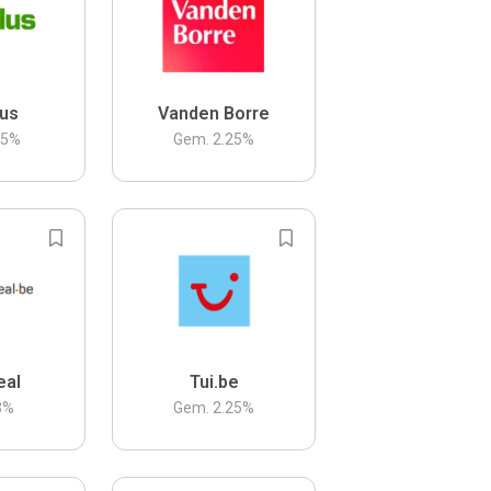
us
Vanden Borre
.5
%
Gem.
2.25
%
eal
Tui.be
3
%
Gem.
2.25
%