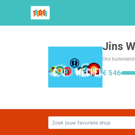
Jins W
Ons buitenland
€ 546