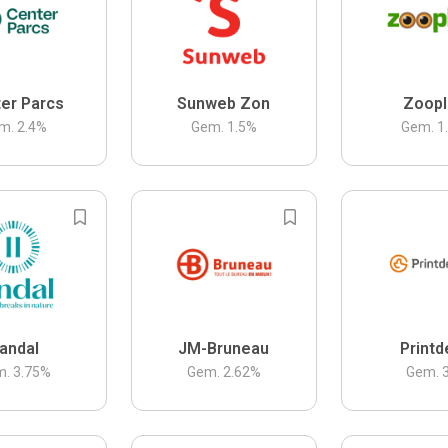
er Parcs
Sunweb Zon
Zoopl
m.
2.4
%
Gem.
1.5
%
Gem.
1
andal
JM-Bruneau
Printd
m.
3.75
%
Gem.
2.62
%
Gem.