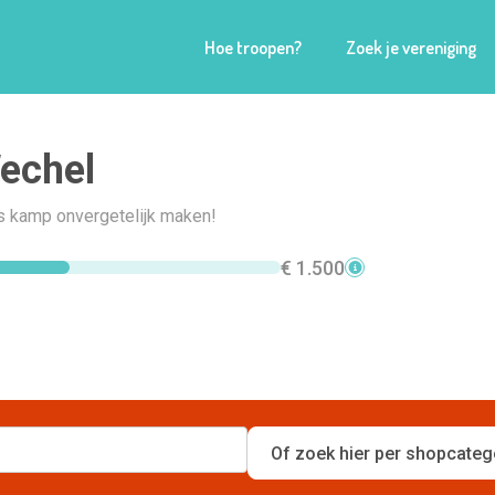
Hoe troopen?
Zoek je vereniging
echel
s kamp onvergetelijk maken!
€ 1.500