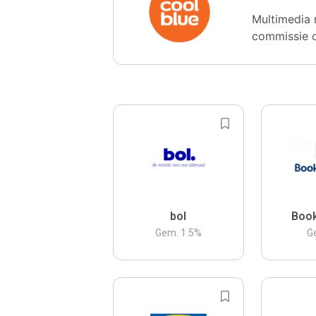
Multimedia 
commissie 
bol
Boo
Gem.
1.5
%
G