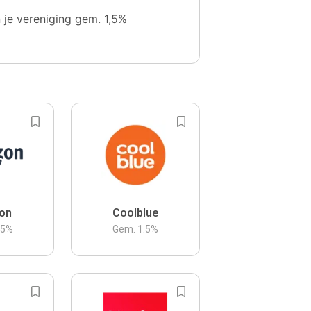
n je vereniging gem. 1,5%
on
Coolblue
.5
%
Gem.
1.5
%