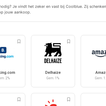
nodig? Je vindt het zeker en vast bij Coolblue. Zij schenke
op jouw aankoop.
king.com
Delhaize
Amaz
em.
2
%
Gem.
1
%
Gem.
1