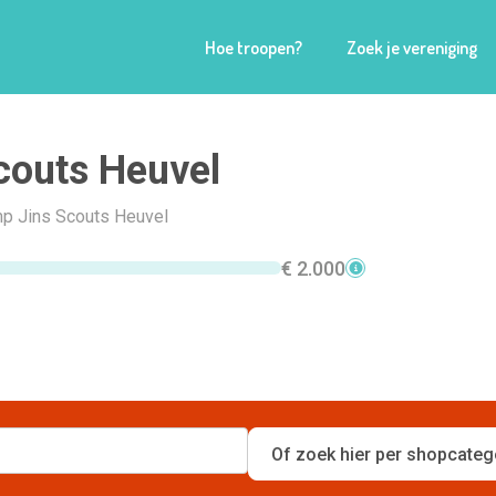
Hoe troopen?
Zoek je vereniging
couts Heuvel
p Jins Scouts Heuvel
€ 2.000