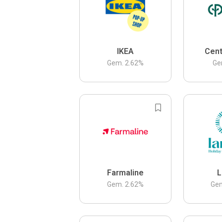
IKEA
Cent
Gem.
2.62
%
Ge
Farmaline
L
Gem.
2.62
%
Ge