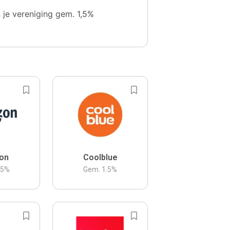
n je vereniging gem. 1,5%
on
Coolblue
.5
%
Gem.
1.5
%