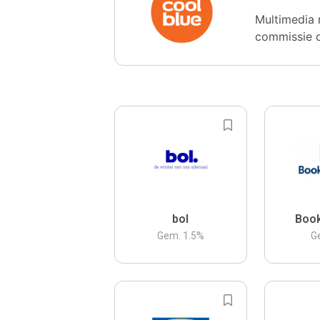
Multimedia 
commissie 
bol
Boo
Gem.
1.5
%
G