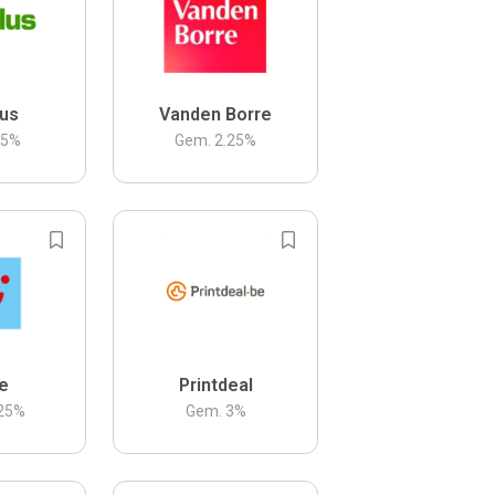
us
Vanden Borre
.5
%
Gem.
2.25
%
be
Printdeal
25
%
Gem.
3
%