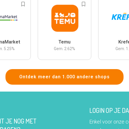
maMarket
Temu
Kref
m.
5.25
%
Gem.
2.62
%
Gem.
1
Ontdek meer dan 1.000 andere shops
LOGIN OP JE 
IT JE NOG MET
Enkel voor onze 