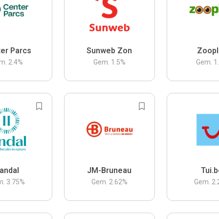
er Parcs
Sunweb Zon
Zoopl
m.
2.4
%
Gem.
1.5
%
Gem.
1
andal
JM-Bruneau
Tui.
m.
3.75
%
Gem.
2.62
%
Gem.
2.