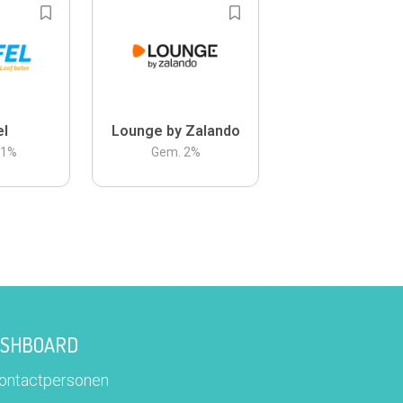
el
Lounge by Zalando
.1
%
Gem.
2
%
DASHBOARD
contactpersonen