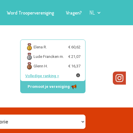
NL
Word Troopervereniging
Vragen?
Elena R.
€ 60,62
Lude Francken m.
€ 21,07
Glenn H.
€ 16,37
Volledige ranking
>
Promoot je vereniging