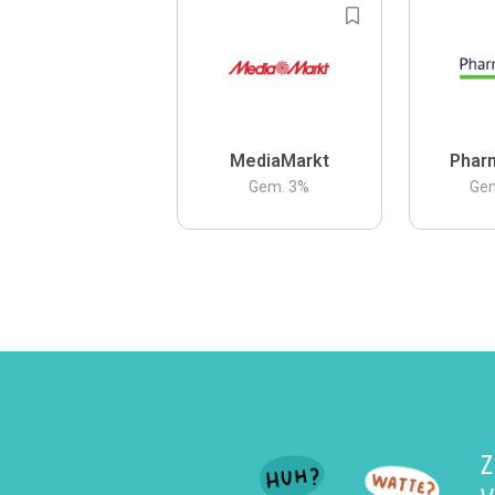
MediaMarkt
Phar
Gem.
3
%
Ge
Z