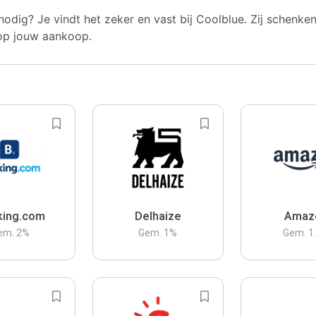
nodig? Je vindt het zeker en vast bij Coolblue. Zij schenke
op jouw aankoop.
king.com
Delhaize
Amaz
em.
2
%
Gem.
1
%
Gem.
1