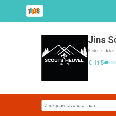
Jins S
Buitenlandskam
€ 115