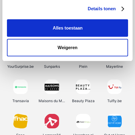
Details tonen
Alles toestaan
Manutan
Pazzox
Wijnbeurs.be
HBM Machines
Weigeren
YourSurprise.be
Sunparks
Plein
Mayerline
Transavia
Maisons du Monde
Beauty Plaza
Tuifly.be