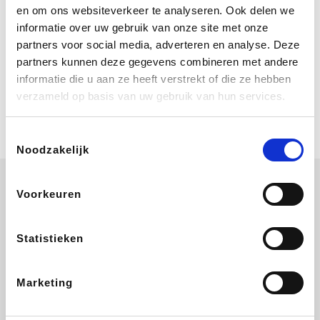
Bij Booking.com boek je niet alleen je
en om ons websiteverkeer te analyseren. Ook delen we
verblijf, maar ook je vlucht, je huurauto
informatie over uw gebruik van onze site met onze
én attracties!
partners voor social media, adverteren en analyse. Deze
partners kunnen deze gegevens combineren met andere
Coolblue
informatie die u aan ze heeft verstrekt of die ze hebben
Multimedia nodig? Je vindt het zeker
verzameld op basis van uw gebruik van hun services.
en vast bij Coolblue. Zij schenken je
vereniging gem. 1,5% commissie op
jouw aankoop.
Toestemmingsselectie
Noodzakelijk
Voorkeuren
ZEB
EuroGifts
Ibood
Get Your Guide
Statistieken
Marketing
SupraBazar
Shein
Bergfreunde
Smartwatchbanden