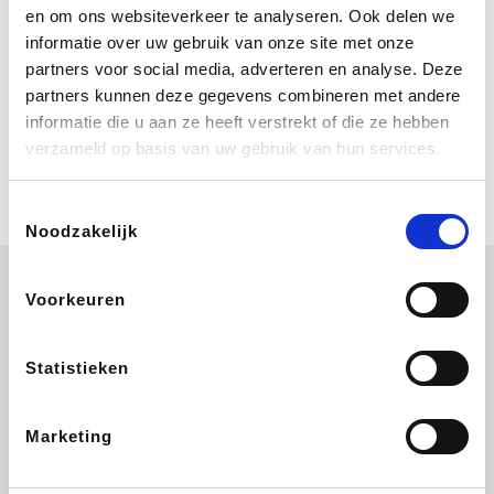
Bij Booking.com boek je niet alleen je
en om ons websiteverkeer te analyseren. Ook delen we
verblijf, maar ook je vlucht, je huurauto
informatie over uw gebruik van onze site met onze
én attracties!
partners voor social media, adverteren en analyse. Deze
partners kunnen deze gegevens combineren met andere
Coolblue
informatie die u aan ze heeft verstrekt of die ze hebben
Multimedia nodig? Je vindt het zeker
verzameld op basis van uw gebruik van hun services.
en vast bij Coolblue. Zij schenken je
vereniging gem. 1,5% commissie op
jouw aankoop.
Toestemmingsselectie
Noodzakelijk
Voorkeuren
ZEB
EuroGifts
Ibood
Get Your Guide
Statistieken
Marketing
SupraBazar
Shein
Bergfreunde
Smartwatchbanden