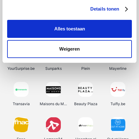
Details tonen
Alles toestaan
Manutan
Pazzox
Wijnbeurs.be
HBM Machines
Weigeren
YourSurprise.be
Sunparks
Plein
Mayerline
Transavia
Maisons du Monde
Beauty Plaza
Tuifly.be