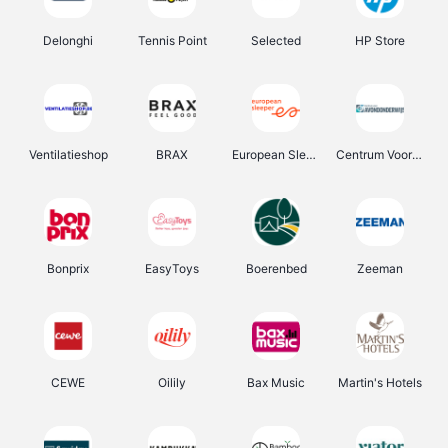
Delonghi
Tennis Point
Selected
HP Store
Ventilatieshop
BRAX
European Sleeper
Centrum Voor Avondonderwijs
Bonprix
EasyToys
Boerenbed
Zeeman
CEWE
Oilily
Bax Music
Martin's Hotels