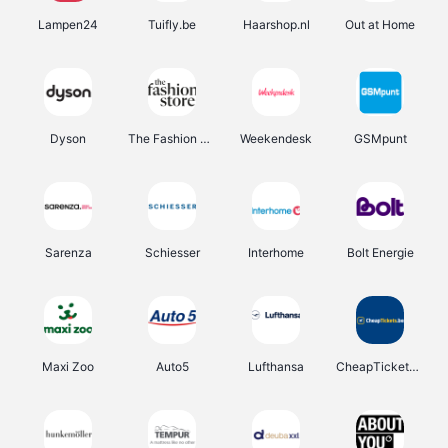
Lampen24
Tuifly.be
Haarshop.nl
Out at Home
Dyson
The Fashion Store
Weekendesk
GSMpunt
Sarenza
Schiesser
Interhome
Bolt Energie
Maxi Zoo
Auto5
Lufthansa
CheapTickets.be