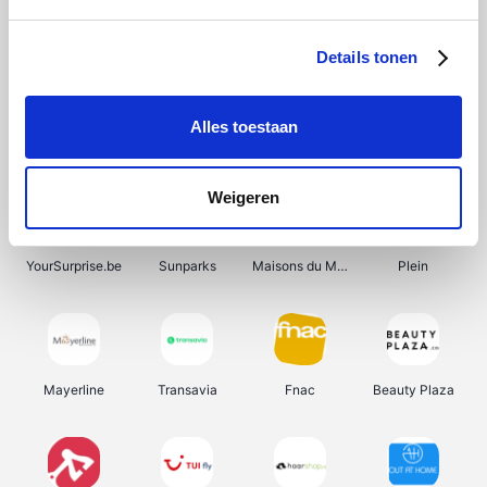
Shein
Bergfreunde
Pazzox
Smartwatchbanden
Details tonen
Alles toestaan
Manutan
Get Your Guide
Wijnbeurs.be
HBM Machines
Weigeren
YourSurprise.be
Sunparks
Maisons du Monde
Plein
Mayerline
Transavia
Fnac
Beauty Plaza