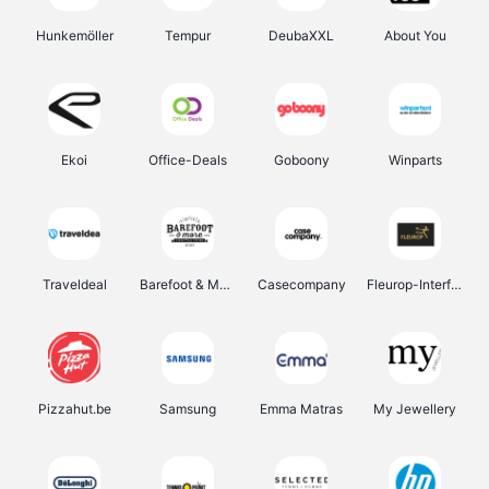
Hunkemöller
Tempur
DeubaXXL
About You
Ekoi
Office-Deals
Goboony
Winparts
Traveldeal
Barefoot & More
Casecompany
Fleurop-Interflora
Pizzahut.be
Samsung
Emma Matras
My Jewellery