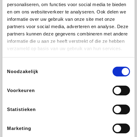
Vidaxl
Lampenlicht.be
Plopsa
Adidas
personaliseren, om functies voor social media te bieden
en om ons websiteverkeer te analyseren. Ook delen we
informatie over uw gebruik van onze site met onze
partners voor social media, adverteren en analyse. Deze
partners kunnen deze gegevens combineren met andere
Hotels.com
All Accor
Medpets.be
Brussels Airlines
informatie die u aan ze heeft verstrekt of die ze hebben
verzameld op basis van uw gebruik van hun services.
Toestemmingsselectie
Noodzakelijk
DectDirect
ZEB
Wondr.Care
Disneyland Paris
Voorkeuren
Wijnvoordeel.be
EuroGifts
Ibood
SupraBazar
Statistieken
Marketing