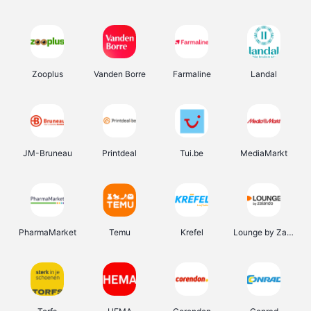
Zooplus
Vanden Borre
Farmaline
Landal
JM-Bruneau
Printdeal
Tui.be
MediaMarkt
PharmaMarket
Temu
Krefel
Lounge by Zalando