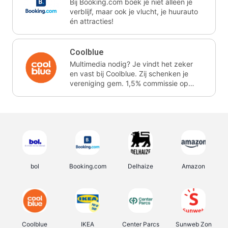
Bij Booking.com boek je niet alleen je
verblijf, maar ook je vlucht, je huurauto
én attracties!
Coolblue
Multimedia nodig? Je vindt het zeker
en vast bij Coolblue. Zij schenken je
vereniging gem. 1,5% commissie op
jouw aankoop.
bol
Booking.com
Delhaize
Amazon
Coolblue
IKEA
Center Parcs
Sunweb Zon