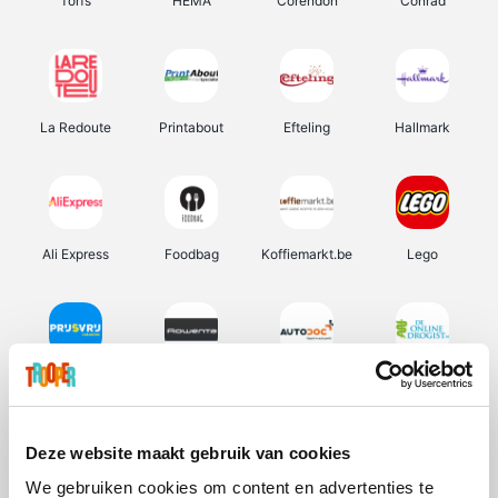
Torfs
HEMA
Corendon
Conrad
La Redoute
Printabout
Efteling
Hallmark
Ali Express
Foodbag
Koffiemarkt.be
Lego
Prijsvrij
Rowenta
Autodoc
De Online Drogist
Deze website maakt gebruik van cookies
We gebruiken cookies om content en advertenties te