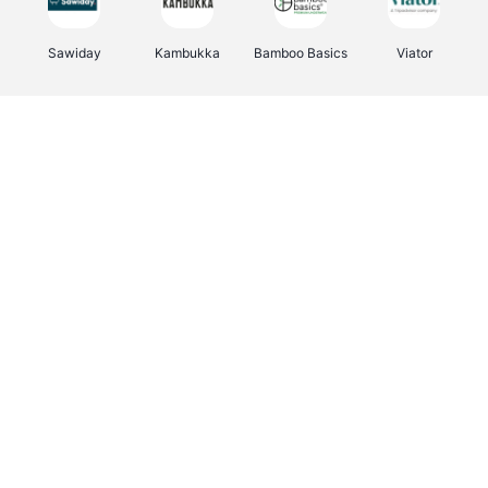
Sawiday
Kambukka
Bamboo Basics
Viator
Deurklinkenshop
Samsonite
Vertbaudet
OTTO Office
Energie.be
Joybuy
Groepen.be
Name It
Albelli.be
Borgerhoff & Lamberigts
Myprotein
JBL