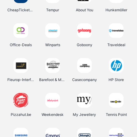
CheapTickets.be
Tempur
About You
Hunkemöller
Office-Deals
Winparts
Goboony
Traveldeal
Fleurop-Interflora
Barefoot & More
Casecompany
HP Store
Pizzahut.be
Weekendesk
My Jewellery
Tennis Point