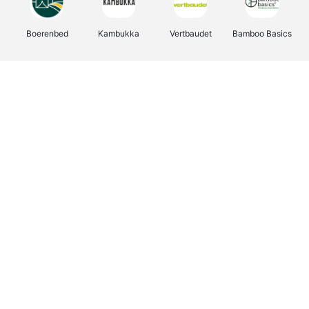
Boerenbed
Kambukka
Vertbaudet
Bamboo Basics
Viator
Deurklinkenshop
Joybuy
OTTO Office
Energie.be
Groepen.be
Name It
Shop like you Give A Damn
Expedia.be
Borgerhoff & Lamberigts
Myprotein
Albelli.be