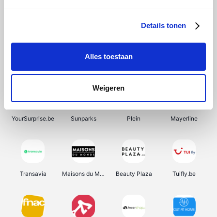
SupraBazar
Shein
Bergfreunde
Smartwatchbanden
Details tonen
Alles toestaan
Manutan
Pazzox
Wijnbeurs.be
HBM Machines
Weigeren
YourSurprise.be
Sunparks
Plein
Mayerline
Transavia
Maisons du Monde
Beauty Plaza
Tuifly.be