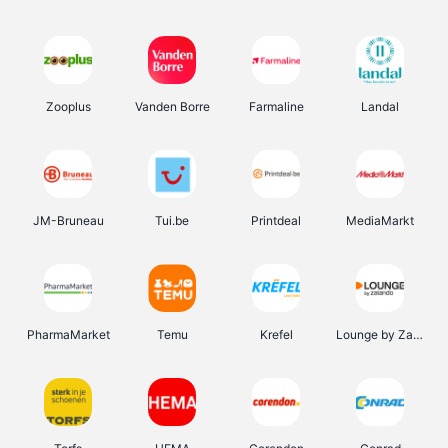
Zooplus
Vanden Borre
Farmaline
Landal
JM-Bruneau
Tui.be
Printdeal
MediaMarkt
PharmaMarket
Temu
Krefel
Lounge by Zalando