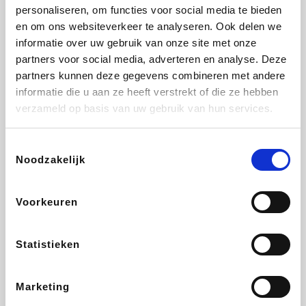
Vidaxl
Lampenlicht.be
Adidas
Hotels.com
personaliseren, om functies voor social media te bieden
en om ons websiteverkeer te analyseren. Ook delen we
informatie over uw gebruik van onze site met onze
partners voor social media, adverteren en analyse. Deze
partners kunnen deze gegevens combineren met andere
Plopsa
DectDirect
Medpets.be
All Accor
informatie die u aan ze heeft verstrekt of die ze hebben
verzameld op basis van uw gebruik van hun services.
Toestemmingsselectie
Noodzakelijk
Brussels Airlines
Wondr.Care
Wijnvoordeel.be
Disneyland Paris
Voorkeuren
ZEB
EuroGifts
Ibood
Get Your Guide
Statistieken
Marketing