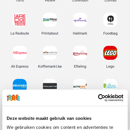
Torfs
HEMA
Corendon
Conrad
La Redoute
Printabout
Hallmark
Foodbag
Ali Express
Koffiemarkt.be
Efteling
Lego
Prijsvrij
Rowenta
Autodoc
De Online Drogist
Deze website maakt gebruik van cookies
We gebruiken cookies om content en advertenties te