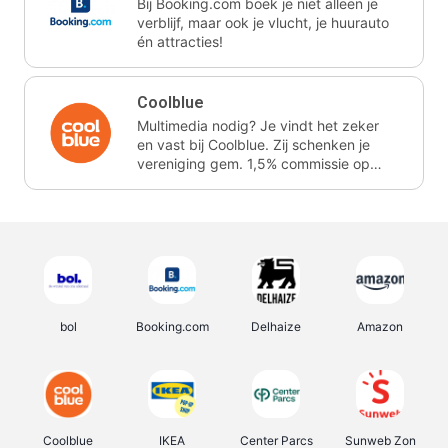
Bij Booking.com boek je niet alleen je
verblijf, maar ook je vlucht, je huurauto
én attracties!
Coolblue
Multimedia nodig? Je vindt het zeker
en vast bij Coolblue. Zij schenken je
vereniging gem. 1,5% commissie op
jouw aankoop.
bol
Booking.com
Delhaize
Amazon
Coolblue
IKEA
Center Parcs
Sunweb Zon