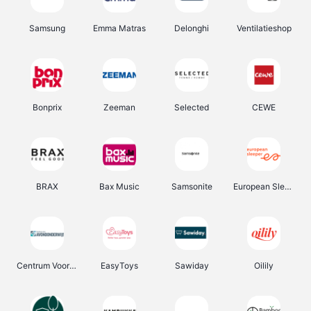
Samsung
Emma Matras
Delonghi
Ventilatieshop
Bonprix
Zeeman
Selected
CEWE
BRAX
Bax Music
Samsonite
European Sleeper
Centrum Voor Avondonderwijs
EasyToys
Sawiday
Oilily