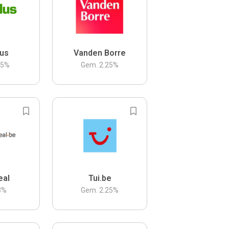
us
Vanden Borre
.5
%
Gem.
2.25
%
eal
Tui.be
3
%
Gem.
2.25
%