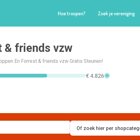
Hoe troopen?
Zoek je vereniging
t & friends vzw
hoppen En Forrest & friends vzw Gratis Steunen!
€ 4.826