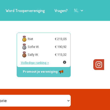
NL
Word Troopervereniging
Vragen?
Riet
€ 213,05
Sofie W.
€ 190,92
Sally W.
€ 113,32
Volledige ranking
>
Promoot je vereniging