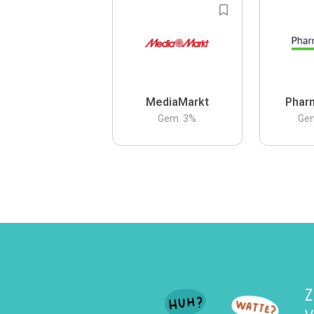
MediaMarkt
Phar
Gem.
3
%
Ge
Z