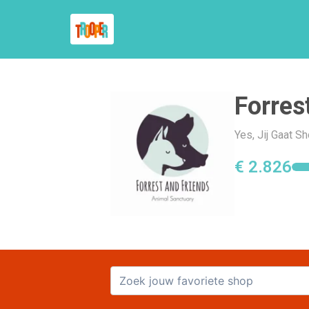
Forres
Yes, Jij Gaat S
€ 2.826