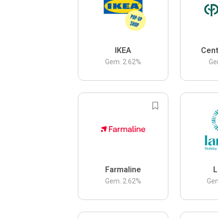
IKEA
Cent
Gem.
2.62
%
Ge
Farmaline
L
Gem.
2.62
%
Ge