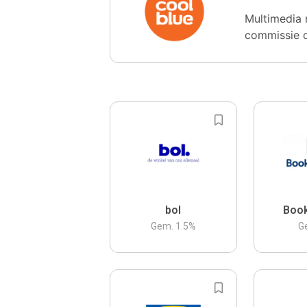
Multimedia 
commissie 
bol
Boo
Gem.
1.5
%
G