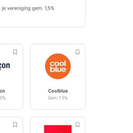
n je vereniging gem. 1,5%
on
Coolblue
.5
%
Gem.
1.5
%