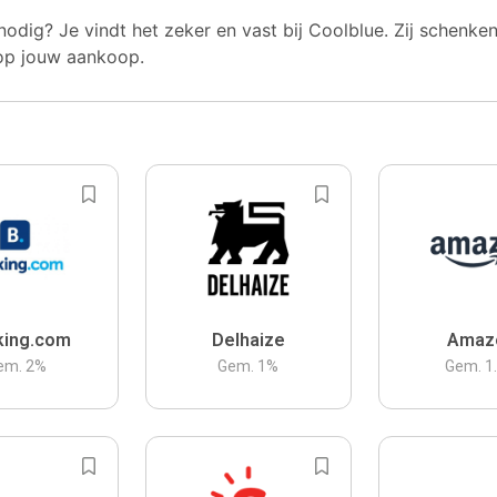
nodig? Je vindt het zeker en vast bij Coolblue. Zij schenke
op jouw aankoop.
king.com
Delhaize
Amaz
em.
2
%
Gem.
1
%
Gem.
1