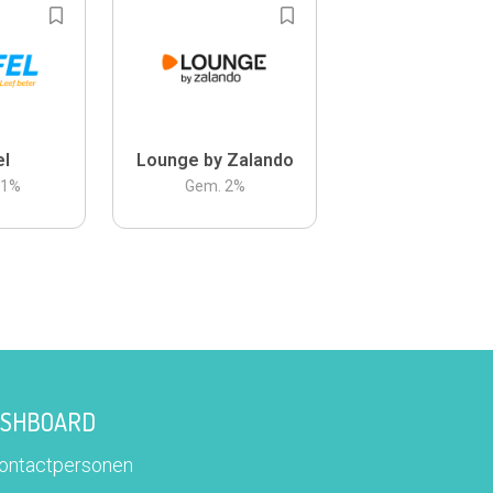
el
Lounge by Zalando
.1
%
Gem.
2
%
DASHBOARD
contactpersonen