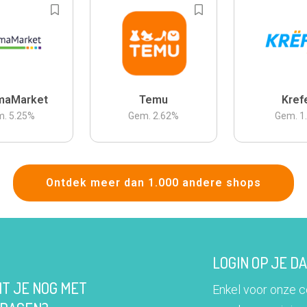
maMarket
Temu
Kref
m.
5.25
%
Gem.
2.62
%
Gem.
1
Ontdek meer dan 1.000 andere shops
LOGIN OP JE 
IT JE NOG MET
Enkel voor onze 