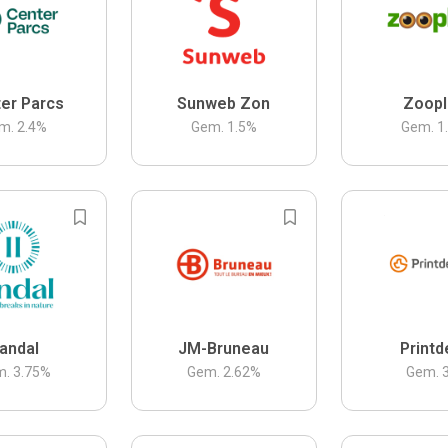
er Parcs
Sunweb Zon
Zoopl
m.
2.4
%
Gem.
1.5
%
Gem.
1
andal
JM-Bruneau
Printd
m.
3.75
%
Gem.
2.62
%
Gem.