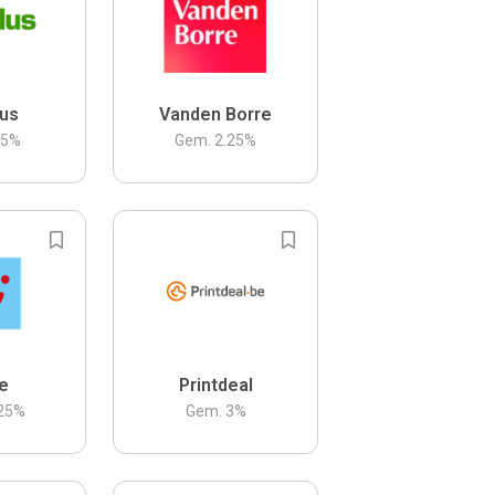
us
Vanden Borre
.5
%
Gem.
2.25
%
be
Printdeal
25
%
Gem.
3
%