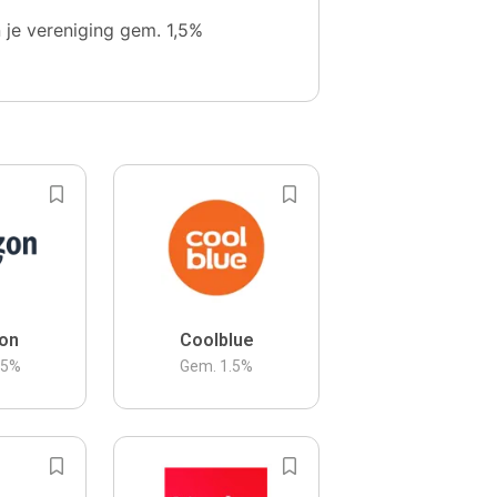
n je vereniging gem. 1,5%
on
Coolblue
.5
%
Gem.
1.5
%