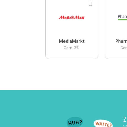
MediaMarkt
Phar
Gem.
3
%
Ge
Z