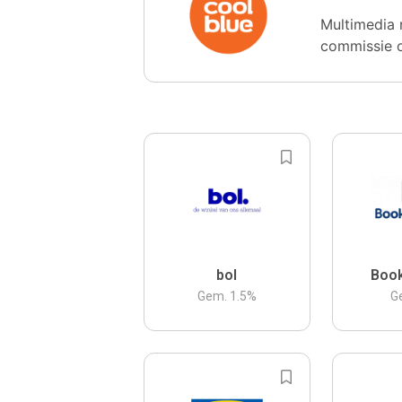
Multimedia 
commissie 
bol
Boo
Gem.
1.5
%
G