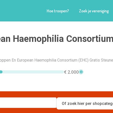
Hoe troopen?
Zoek je vereniging
ean Haemophilia Consortiu
Shoppen En European Haemophilia Consortium (EHC) Gratis Steune
€ 2.000