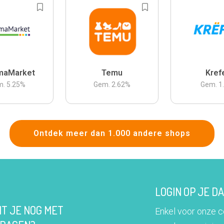
maMarket
Temu
Kref
m.
5.25
%
Gem.
2.62
%
Gem.
1
Ontdek meer dan 1.000 andere shops
LOGIN OP JE 
IT JE NOG MET
Enkel voor onze 