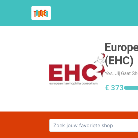
Europ
(EHC)
Yes, Jij Gaat 
€ 373