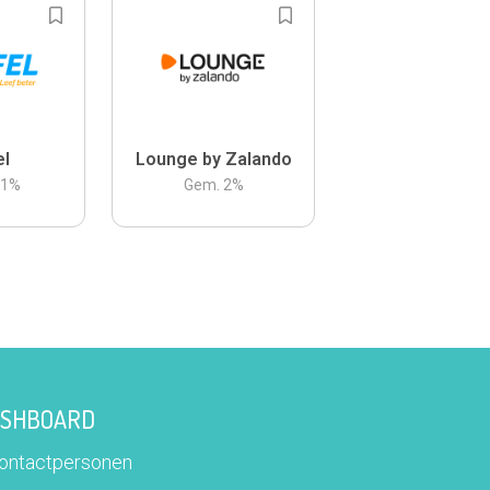
el
Lounge by Zalando
.1
%
Gem.
2
%
DASHBOARD
contactpersonen