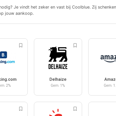
nodig? Je vindt het zeker en vast bij Coolblue. Zij schenke
op jouw aankoop.
king.com
Delhaize
Amaz
em.
2
%
Gem.
1
%
Gem.
1