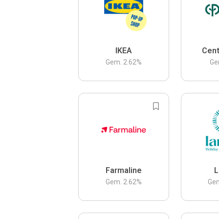
IKEA
Cent
Gem.
2.62
%
Ge
Farmaline
L
Gem.
2.62
%
Ge