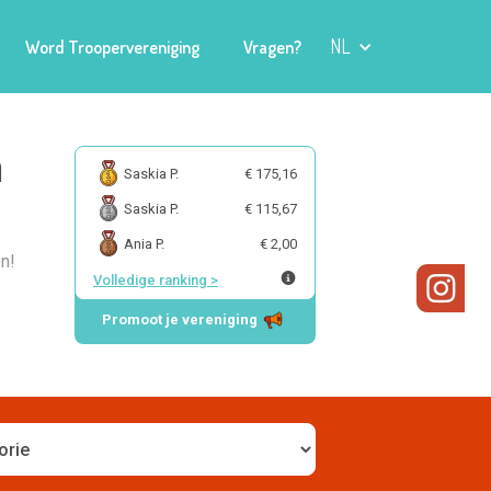
NL
Word Troopervereniging
Vragen?
m
Saskia P.
€ 175,16
Saskia P.
€ 115,67
Ania P.
€ 2,00
n!
Volledige ranking
>
Promoot je vereniging