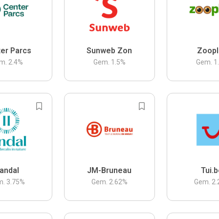
er Parcs
Sunweb Zon
Zoopl
m.
2.4
%
Gem.
1.5
%
Gem.
1
andal
JM-Bruneau
Tui.
m.
3.75
%
Gem.
2.62
%
Gem.
2.