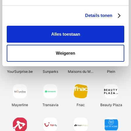
Shein
Bergfreunde
Pazzox
Smartwatchbanden
Details tonen
Alles toestaan
Manutan
Get Your Guide
Wijnbeurs.be
HBM Machines
Weigeren
YourSurprise.be
Sunparks
Maisons du Monde
Plein
Mayerline
Transavia
Fnac
Beauty Plaza