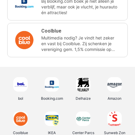
Bij Booking.com boek je niet alleen je
verblijf, maar ook je vlucht, je huurauto
én attracties!
Coolblue
Multimedia nodig? Je vindt het zeker
en vast bij Coolblue. Zij schenken je
vereniging gem. 1,5% commissie op
jouw aankoop.
bol
Booking.com
Delhaize
Amazon
Coolblue
IKEA
Center Parcs
Sunweb Zon