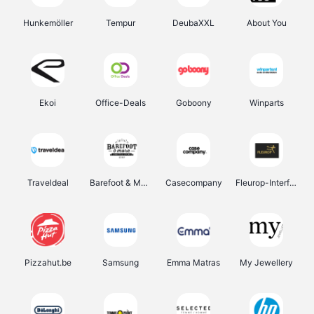
Hunkemöller
Tempur
DeubaXXL
About You
Ekoi
Office-Deals
Goboony
Winparts
Traveldeal
Barefoot & More
Casecompany
Fleurop-Interflora
Pizzahut.be
Samsung
Emma Matras
My Jewellery