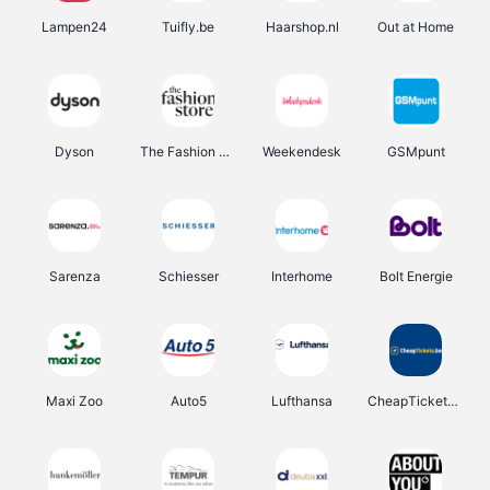
Lampen24
Tuifly.be
Haarshop.nl
Out at Home
Dyson
The Fashion Store
Weekendesk
GSMpunt
Sarenza
Schiesser
Interhome
Bolt Energie
Maxi Zoo
Auto5
Lufthansa
CheapTickets.be