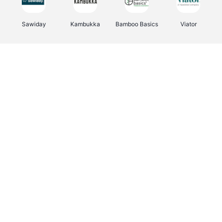
Sawiday
Kambukka
Bamboo Basics
Viator
Deurklinkenshop
Samsonite
Vertbaudet
OTTO Office
Energie.be
Joybuy
Groepen.be
Name It
Albelli.be
Borgerhoff & Lamberigts
Myprotein
JBL