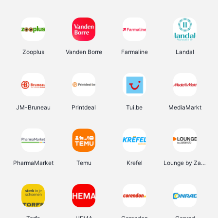
Zooplus
Vanden Borre
Farmaline
Landal
JM-Bruneau
Printdeal
Tui.be
MediaMarkt
PharmaMarket
Temu
Krefel
Lounge by Zalando