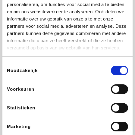
Vidaxl
Lampenlicht.be
Plopsa
Adidas
personaliseren, om functies voor social media te bieden
en om ons websiteverkeer te analyseren. Ook delen we
informatie over uw gebruik van onze site met onze
partners voor social media, adverteren en analyse. Deze
partners kunnen deze gegevens combineren met andere
Hotels.com
All Accor
Medpets.be
Brussels Airlines
informatie die u aan ze heeft verstrekt of die ze hebben
verzameld op basis van uw gebruik van hun services.
Toestemmingsselectie
Noodzakelijk
DectDirect
ZEB
Wondr.Care
Disneyland Paris
Voorkeuren
Wijnvoordeel.be
EuroGifts
Ibood
SupraBazar
Statistieken
Marketing