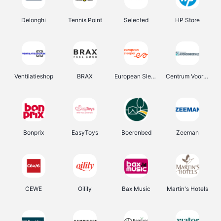
Delonghi
Tennis Point
Selected
HP Store
Ventilatieshop
BRAX
European Sleeper
Centrum Voor Avondonderwijs
Bonprix
EasyToys
Boerenbed
Zeeman
CEWE
Oilily
Bax Music
Martin's Hotels