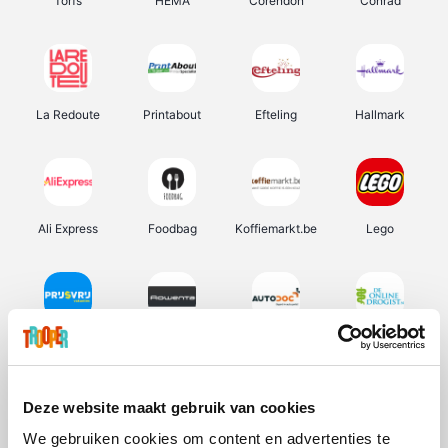
Torfs
HEMA
Corendon
Conrad
La Redoute
Printabout
Efteling
Hallmark
Ali Express
Foodbag
Koffiemarkt.be
Lego
Prijsvrij
Rowenta
Autodoc
De Online Drogist
Deze website maakt gebruik van cookies
We gebruiken cookies om content en advertenties te