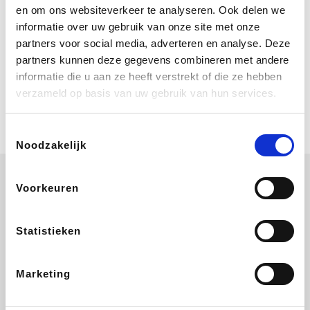
Bij Booking.com boek je niet alleen je
en om ons websiteverkeer te analyseren. Ook delen we
verblijf, maar ook je vlucht, je huurauto
informatie over uw gebruik van onze site met onze
én attracties!
partners voor social media, adverteren en analyse. Deze
partners kunnen deze gegevens combineren met andere
Coolblue
informatie die u aan ze heeft verstrekt of die ze hebben
Multimedia nodig? Je vindt het zeker
verzameld op basis van uw gebruik van hun services.
en vast bij Coolblue. Zij schenken je
vereniging gem. 1,5% commissie op
jouw aankoop.
Toestemmingsselectie
Noodzakelijk
Voorkeuren
ZEB
EuroGifts
Ibood
Get Your Guide
Statistieken
Marketing
SupraBazar
Shein
Bergfreunde
Smartwatchbanden