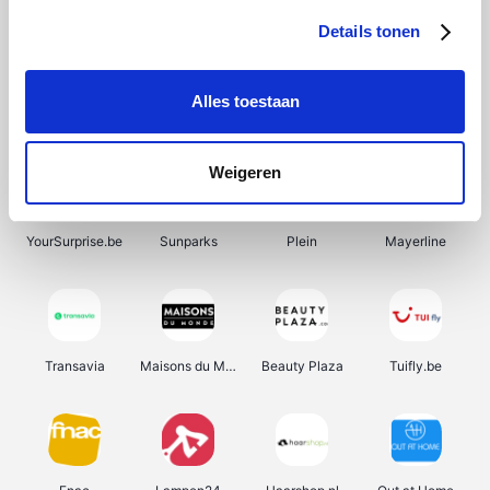
Details tonen
Alles toestaan
Manutan
Pazzox
Wijnbeurs.be
HBM Machines
Weigeren
YourSurprise.be
Sunparks
Plein
Mayerline
Transavia
Maisons du Monde
Beauty Plaza
Tuifly.be