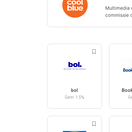
Multimedia 
commissie 
bol
Boo
Gem.
1.5
%
G