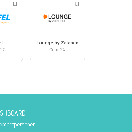
el
Lounge by Zalando
.1
%
Gem.
2
%
DASHBOARD
contactpersonen