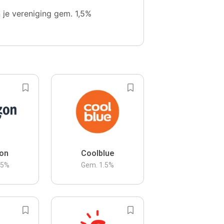
n je vereniging gem. 1,5%
on
Coolblue
.5
%
Gem.
1.5
%