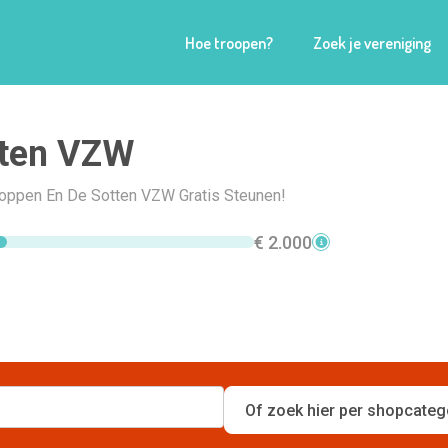
Hoe troopen?
Zoek je vereniging
tten VZW
Shoppen En De Sotten VZW Gratis Steunen!
€ 2.000