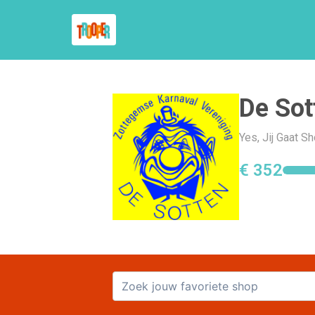
De So
Yes, Jij Gaat 
€ 352