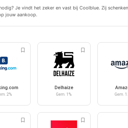
nodig? Je vindt het zeker en vast bij Coolblue. Zij schenke
op jouw aankoop.
king.com
Delhaize
Amaz
em.
2
%
Gem.
1
%
Gem.
1