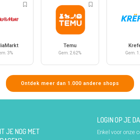
iaMarkt
Temu
Kref
em.
3
%
Gem.
2.62
%
Gem.
1
Ontdek meer dan 1.000 andere shops
LOGIN OP JE 
IT JE NOG MET
Enkel voor onze 