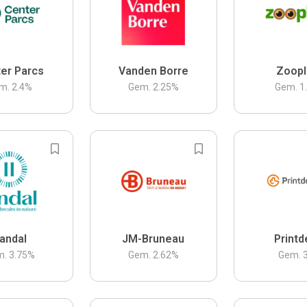
er Parcs
Vanden Borre
Zoopl
m.
2.4
%
Gem.
2.25
%
Gem.
1
andal
JM-Bruneau
Printd
m.
3.75
%
Gem.
2.62
%
Gem.