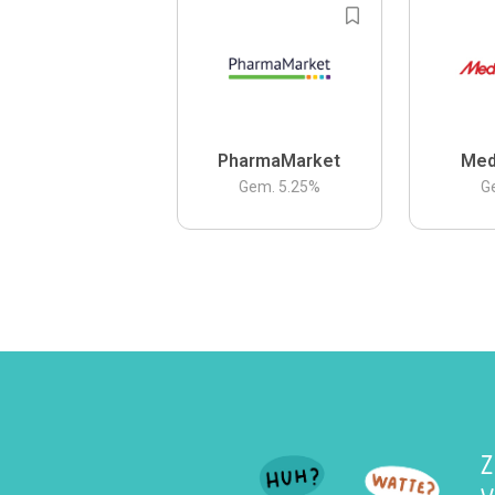
PharmaMarket
Med
Gem.
5.25
%
G
Z