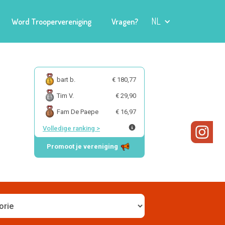
NL
Word Troopervereniging
Vragen?
bart b.
€ 180,77
Tim V.
€ 29,90
Fam De Paepe
€ 16,97
Volledige ranking
>
Promoot je vereniging