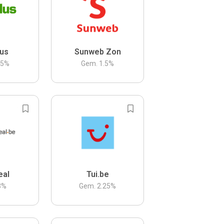
us
Sunweb Zon
.5
%
Gem.
1.5
%
eal
Tui.be
3
%
Gem.
2.25
%