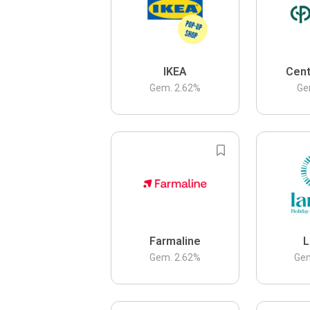
IKEA
Cent
Gem.
2.62
%
Ge
Farmaline
L
Gem.
2.62
%
Ge